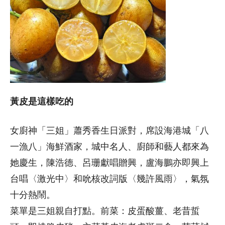
黃皮是這樣吃的
女廚神「三姐」蕭秀香生日派對，席設海港城「八
一漁八」海鮮酒家，城中名人、廚師和藝人都來為
她慶生，陳浩德、呂珊獻唱贈興，盧海鵬亦即興上
台唱〈激光中〉和吮核改詞版〈幾許風雨〉，氣氛
十分熱鬧。
菜單是三姐親自打點。前菜：皮蛋酸薑、老昔蜇