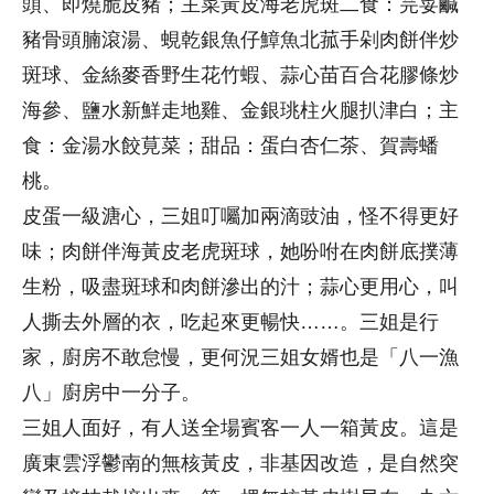
頭、即燒脆皮豬；主菜黃皮海老虎斑二食：芫荽鹹
豬骨頭腩滾湯、蜆乾銀魚仔鱆魚北菰手剁肉餅伴炒
斑球、金絲麥香野生花竹蝦、蒜心苗百合花膠條炒
海參、鹽水新鮮走地雞、金銀珧柱火腿扒津白；主
食：金湯水餃莧菜；甜品：蛋白杏仁茶、賀壽蟠
桃。
皮蛋一級溏心，三姐叮囑加兩滴豉油，怪不得更好
味；肉餅伴海黃皮老虎斑球，她吩咐在肉餅底撲薄
生粉，吸盡斑球和肉餅滲出的汁；蒜心更用心，叫
人撕去外層的衣，吃起來更暢快……。三姐是行
家，廚房不敢怠慢，更何況三姐女婿也是「八一漁
八」廚房中一分子。
三姐人面好，有人送全場賓客一人一箱黃皮。這是
廣東雲浮鬱南的無核黃皮，非基因改造，是自然突