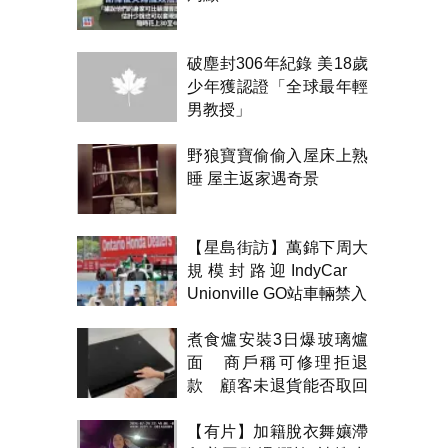
破塵封306年紀錄 美18歲
少年獲認證「全球最年輕
男教授」
野狼寶寶偷偷入屋床上熟
睡 屋主返家遇奇景
【星島街訪】萬錦下周大
規模封路迎IndyCar
Unionville GO站車輛禁入
煮食爐安裝3日爆玻璃爐
面 商戶稱可修理拒退
款 顧客未退貨能否取回
金錢？
【有片】加籍脫衣舞孃滯