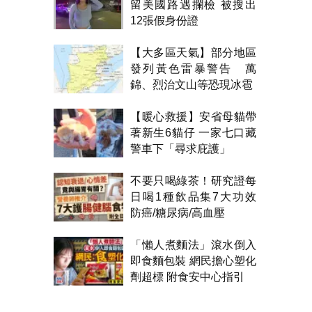
留美國路遇攔檢 被搜出
12張假身份證
【大多區天氣】部分地區
發列黃色雷暴警告 萬
錦、烈治文山等恐現冰雹
【暖心救援】安省母貓帶
著新生6貓仔 一家七口藏
警車下「尋求庇護」
不要只喝綠茶！研究證每
日喝1種飲品集7大功效
防癌/糖尿病/高血壓
「懶人煮麵法」滾水倒入
即食麵包裝 網民擔心塑化
劑超標 附食安中心指引