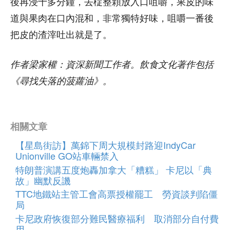
後再浸十多分鐘，去椗整顆放入口咀嚼，果皮的味
道與果肉在口內混和，非常獨特好味，咀嚼一番後
把皮的渣滓吐出就是了。
作者梁家權：資深新聞工作者。飲食文化著作包括
《尋找失落的菠蘿油》。
相關文章
【星島街訪】萬錦下周大規模封路迎IndyCar
Unionville GO站車輛禁入
特朗普演講五度炮轟加拿大「糟糕」 卡尼以「典
故」幽默反譏
TTC地鐵站主管工會高票授權罷工 勞資談判陷僵
局
卡尼政府恢復部分難民醫療福利 取消部分自付費
用