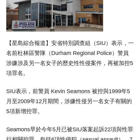
【星島綜合報道】安省特別調查組（SIU）表示，一
名前杜林區警隊（Durham Regional Police）警員
涉嫌涉及另一名女子的歷史性性侵案件，再被加控5
項罪名。
SIU表示，前警員 Kevin Seamons 被控與1999年5
月至2009年12月期間，涉嫌性侵另一名女子有關的
5項新增控罪。
Seamons早於今年5月已被SIU落案起訴22項與性罪
行相關控罪，包括6項性侵犯（sexual assault）、7