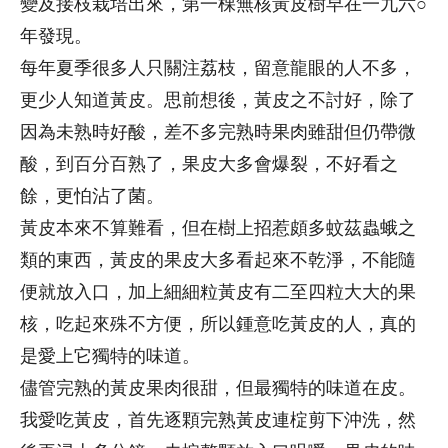
變及接枝栽培出來，第一棵無核黃皮樹早在一九六○
年發現。
每年夏季很多人只關注荔枝，留意龍眼的人不多，
更少人知道黃皮。思前想後，黃皮之不討好，除了
因為未熟時好酸，差不多完熟時果肉雖甜但仍帶微
酸，到百分百熟了，果皮大多會爆裂，不好看之
餘，更怕沾了菌。
黃皮本來不算難看，但在樹上招惹頗多蚊茲蟲蛾之
類的東西，黃皮的果皮大多看起來不乾淨，不能隨
便就放入口，加上細細粒黃皮有二至四粒大大的果
核，吃起來殊不方便，所以鍾意吃黃皮的人，真的
是愛上它獨特的味道。
儘管完熟的黃皮果肉很甜，但最獨特的味道在皮。
我愛吃黃皮，首先逐顆完熟黃皮連椗剪下沖洗，然