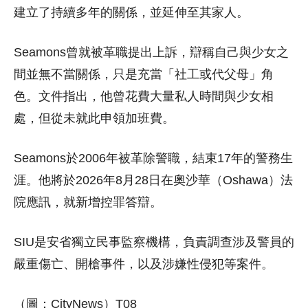
建立了持續多年的關係，並延伸至其家人。
Seamons曾就被革職提出上訴，辯稱自己與少女之
間並無不當關係，只是充當「社工或代父母」角
色。文件指出，他曾花費大量私人時間與少女相
處，但從未就此申領加班費。
Seamons於2006年被革除警職，結束17年的警務生
涯。他將於2026年8月28日在奧沙華（Oshawa）法
院應訊，就新增控罪答辯。
SIU是安省獨立民事監察機構，負責調查涉及警員的
嚴重傷亡、開槍事件，以及涉嫌性侵犯等案件。
（圖：CityNews）T08