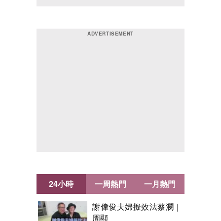
24小時
一周熱門
一月熱門
謝偉俊夫婦擬效法蔡瀾｜
周顯