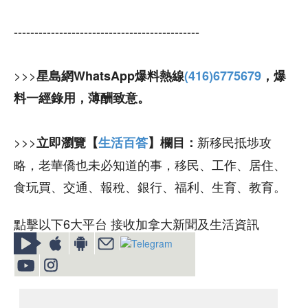
---------------------------------------------
>>>
星島網WhatsApp爆料熱線
(416)6775679
，爆
料一經錄用，薄酬致意。
>>>
新移民抵埗攻
立即瀏覽【
生活百答
】欄目：
略，老華僑也未必知道的事，移民、工作、居住、
食玩買、交通、報稅、銀行、福利、生育、教育。
點擊以下6大平台 接收加拿大新聞及生活資訊