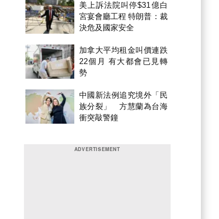
美上訴法院叫停$31億白
宮宴會廳工程 特朗普：裁
決危及國家安全
加拿大平均租金叫價連跌
22個月 有大都會已見轉
勢
中國新法例追究境外「民
族分裂」 方慧蘭為台海
衝突敲警鐘