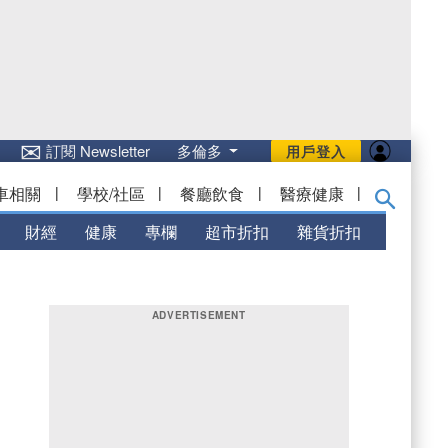
✉
訂閱 Newsletter
多倫多
用戶登入
車相關
|
學校/社區
|
餐廳飲食
|
醫療健康
|
財經
健康
專欄
超市折扣
雜貨折扣