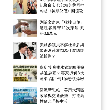
紀聚會 初代郭靖黃蓉同框
勾起《神鵰俠侶》回憶殺
列治文房東「收樓自住」
遭租客蹲守12次穿崩 判
賠3.6萬元
美國參議員不解杜魯多與
姬蒂派莉放閃為什麼總能
被拍到？
廁所/廚房排水管淤塞用鹽
越通越塞？專家拆解3大
通渠陷阱 倒1物恐致爆喉
漏水
回流新思維：善用大灣區
政策與交通優勢，打造高
性價比理想生活