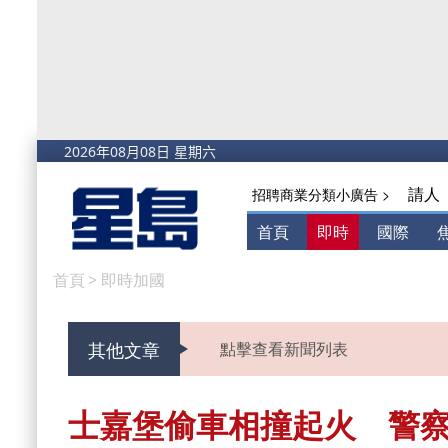
請人
招聘商業分類小廣告 >
首頁
即時
國際
首頁
>
即時加國
其他文章
點擊查看新聞列表
士嘉堡偷車相撞起火 警