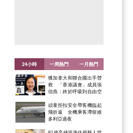
24小時
一周熱門
一月熱門
獲加拿大和聯合國出手營
救 「香港議會」成員張
信燕：終於呼吸到自由空
氣！
頑童拒扣安全帶客機臨起
飛折返 全機乘客滯留維
多利亞過夜
81歲高雄返港佳視藝人世