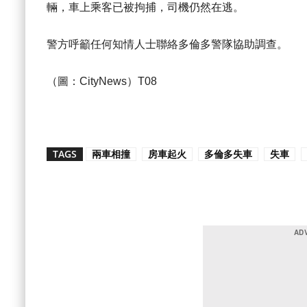
輛，車上乘客已被拘捕，司機仍然在逃。
警方呼籲任何知情人士聯絡多倫多警隊協助調查。
（圖：CityNews）T08
TAGS
兩車相撞
房車起火
多倫多失車
失車