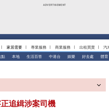
|
家居需要
|
專業服務
|
商業服務
|
出租買賣
|
汽
焦點
本地
生活百答
中港台
娛樂
好去處
體育
察正追緝涉案司機