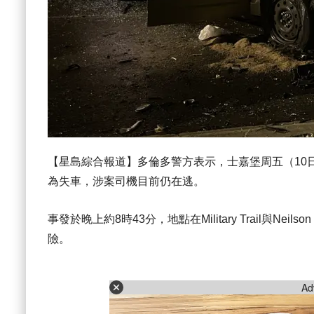
【星島綜合報道】多倫多警方表示，士嘉堡周五（10
為失車，涉案司機目前仍在逃。
事發於晚上約8時43分，地點在Military Trail與N
險。
Ad