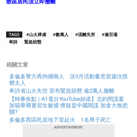
散區居民須立即撤離
TAGS
#山火肆虐
#數萬人
#流離失所
#逾百場
卑詩
緊急狀態
相關文章
多倫多警方再拘捕兩人 涉3月活動蓄意宣揚仇恨
猶太人
卑詩省山火失控 宣布緊急狀態 逾2萬人撤離
【時事焦點 | A1電台YouTube頻道】北約間諜案
加籍華裔實習生被捕 懷疑是中國間諜 加拿大無把
關?
多倫多西區民居地下室起火 1名男子死亡