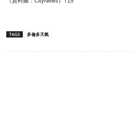
（資料圖：CityNews）T15
TAGS
多倫多天氣