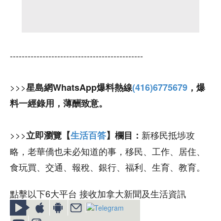
---------------------------------------------
>>>
星島網WhatsApp爆料熱線
(416)6775679
，爆
料一經錄用，薄酬致意。
>>>
新移民抵埗攻
立即瀏覽【
生活百答
】欄目：
略，老華僑也未必知道的事，移民、工作、居住、
食玩買、交通、報稅、銀行、福利、生育、教育。
點擊以下6大平台 接收加拿大新聞及生活資訊