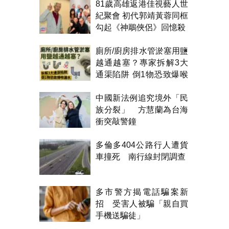
81歲高雄返港佳視藝人世
紀聚會 初代郭靖黃蓉同框
勾起《神鵰俠侶》回憶殺
廁所/廚房排水管淤塞用鹽
越通越塞？專家拆解3大
通渠陷阱 倒1物恐致爆喉
漏水
中國新法例追究境外「民
族分裂」 方慧蘭為台海
衝突敲警鐘
多倫多404公路行人遭貨
車撞死 南行線封閉調查
多市警方揭電話騙案新
招 受害人被騙「親自買
手機送騙徒」