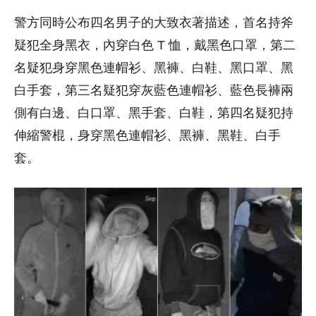
警方同時公布四名男子的大致衣著描述，首名持斧
疑犯全身黑衣，內穿白色 T 恤，戴黑色口罩，第二
名疑犯身穿黑色連帽衫、黑褲、白鞋、黑口罩、黑
白手套，第三名疑犯穿灰藍色連帽衫、藍色長褲兩
側有白邊、白口罩、黑手套、白鞋，第四名疑犯持
伸縮警棍，身穿黑色連帽衫、黑褲、黑鞋、白手
套。