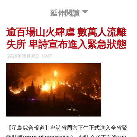
延伸閱讀
逾百場山火肆虐 數萬人流離
失所 卑詩宣布進入緊急狀態
2026年08月08日 16:47
【星島綜合報道】卑詩省周六下午正式進入全省緊