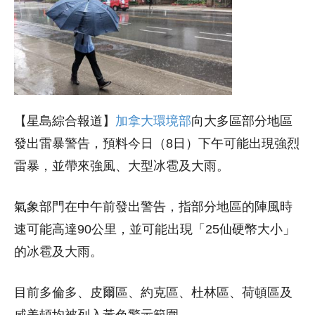
【星島綜合報道】
加拿大環境部
向大多區部分地區
發出雷暴警告，預料今日（8日）下午可能出現強烈
雷暴，並帶來強風、大型冰雹及大雨。
氣象部門在中午前發出警告，指部分地區的陣風時
速可能高達90公里，並可能出現「25仙硬幣大小」
的冰雹及大雨。
目前多倫多、皮爾區、約克區、杜林區、荷頓區及
咸美頓均被列入黃色警示範圍。