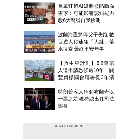
長輩狂追AI短劇恐陷腦腐
專家：可能影響認知能力
教6大警號自我檢測
波蘭海灘驚傳父子失蹤 數
百遊人秒速組「人鏈」落
水搜索 最終平安無事
【救生艇計劃】6.2萬宗
人道申請恐候逾10年 關
慧貞撐國會聯署促3年清
積壓
特朗普私人律師布蘭奇以
一票之差 獲確認出任司法
部長