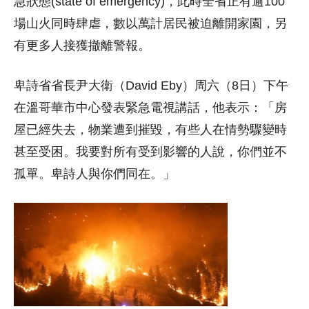
急狀態(state of emergency)，此時全省正有逾100
場山火同時肆虐，數以萬計居民被迫離開家園，另
有更多人接獲撤離警報。
卑詩省省長尹大衛（David Eby）周六（8日）下午
在溫哥華市中心發表緊急電視講話，他表示：「房
屋已經失去，物業遭到摧毀，有些人在情勢驟變時
甚至受困。我要對所有受到影響的人說，你們並不
孤單。卑詩人與你們同在。」