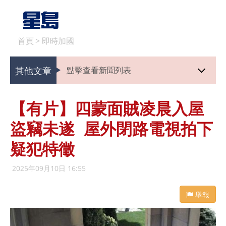
首頁
>
即時加國
其他文章
點擊查看新聞列表
【有片】四蒙面賊凌晨入屋
盜竊未遂 屋外閉路電視拍下
疑犯特徵
2025年09月10日 16:55
舉報