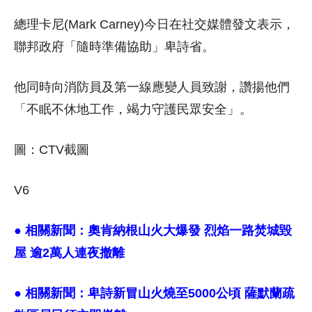
總理卡尼(Mark Carney)今日在社交媒體發文表示，
聯邦政府「隨時準備協助」卑詩省。
他同時向消防員及第一線應變人員致謝，讚揚他們
「不眠不休地工作，竭力守護民眾安全」。
圖：CTV截圖
V6
● 相關新聞：
奧肯納根山火大爆發 烈焰一路焚城毀
屋 逾2萬人連夜撤離
● 相關新聞：
卑詩新冒山火燒至5000公頃 薩默蘭疏