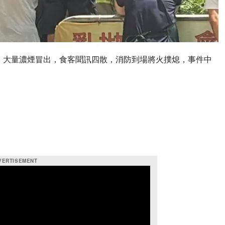
，大量濃煙冒出，食客聞訊四散，消防到場將火撲熄，事件中