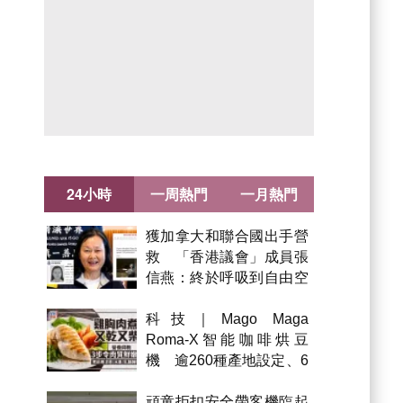
24小時
一周熱門
一月熱門
獲加拿大和聯合國出手營
救 「香港議會」成員張
信燕：終於呼吸到自由空
氣！
科技｜Mago Maga
Roma-X智能咖啡烘豆
機 逾260種產地設定、6
級烘焙 300克一次完成
頑童拒扣安全帶客機臨起