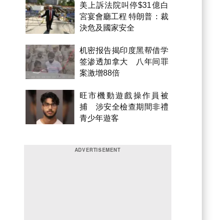
美上訴法院叫停$31億白
宮宴會廳工程 特朗普：裁
決危及國家安全
机密报告揭印度黑帮借学
签渗透加拿大 八年间罪
案激增88倍
旺市機動遊戲操作員被
捕 涉安全檢查期間非禮
青少年遊客