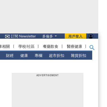
✉
訂閱 Newsletter
多倫多
用戶登入
車相關
|
學校/社區
|
餐廳飲食
|
醫療健康
|
財經
健康
專欄
超市折扣
雜貨折扣