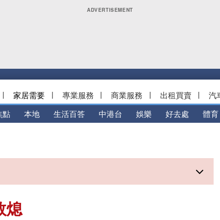
|
家居需要
|
專業服務
|
商業服務
|
出租買賣
|
汽
焦點
本地
生活百答
中港台
娛樂
好去處
體育
救熄