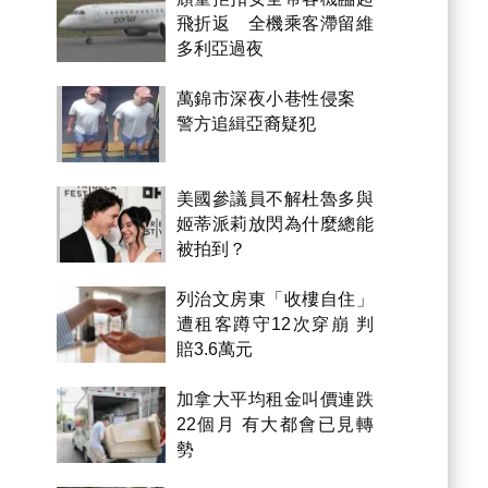
飛折返 全機乘客滯留維
多利亞過夜
萬錦市深夜小巷性侵案
警方追緝亞裔疑犯
美國參議員不解杜魯多與
姬蒂派莉放閃為什麼總能
被拍到？
列治文房東「收樓自住」
遭租客蹲守12次穿崩 判
賠3.6萬元
加拿大平均租金叫價連跌
22個月 有大都會已見轉
勢