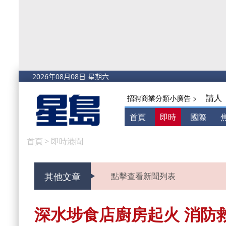
請人
招聘商業分類小廣告 >
首頁
即時
國際
首頁
>
即時港聞
其他文章
點擊查看新聞列表
深水埗食店廚房起火 消防