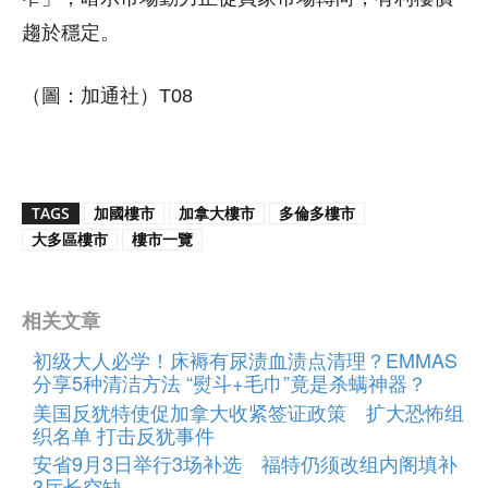
趨於穩定。
（圖：加通社）T08
TAGS
加國樓市
加拿大樓市
多倫多樓市
大多區樓市
樓市一覽
相关文章
初级大人必学！床褥有尿渍血渍点清理？EMMAS
分享5种清洁方法 “熨斗+毛巾”竟是杀螨神器？
美国反犹特使促加拿大收紧签证政策 扩大恐怖组
织名单 打击反犹事件
安省9月3日举行3场补选 福特仍须改组内阁填补
3厅长空缺