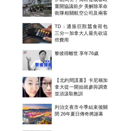
重開協議前夕 美解除革命
衛隊相關航空公司及兩客
機制裁
TD：通脹巨獸蠶食荷包
三分一加拿大人最先砍這
些費用
黎彼得離世 享年76歲
【北約間諜案】卡尼稱加
拿大從一開始就參與調查
並須汲取教訓
列治文夜市今季結束後關
閉 26年夏日傳奇將謝幕