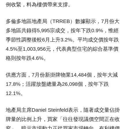
例收緊，料為樓價帶來支撐。
多倫多地區地產局（TRREB）數據顯示，7月份大
多地區共錄得5,995宗成交，按年下跌0.9%，惟經
季節性調整後較6月上升3.2%。平均成交價按年跌
4.5%至1,003,956元，代表典型住宅的綜合基準價
格則按年跌4.6%。
供應方面，7月份新掛牌物業14,484個，按年大減
17.8%；活躍放盤總量為26,098個，按年下跌
12.1%。
地產局主席Daniel Steinfeld表示，隨著成交量佔掛
牌量的比例上升，買家「往往發現議價空間正在收
窄」，暗示市場動力正從買家市場轉向，有利樓價