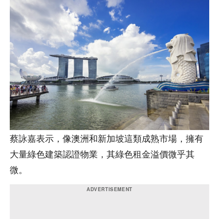
蔡詠嘉表示，像澳洲和新加坡這類成熟市場，擁有
大量綠色建築認證物業，其綠色租金溢價微乎其
微。