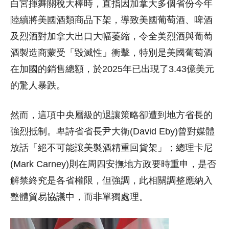
白宮揮舞關稅大棒時，直指因加拿大多個省份今年
陸續將美國酒類商品下架，導致美國葡萄酒、啤酒
及烈酒對加拿大出口大幅萎縮，令全美烈酒與葡萄
酒製造商蒙受「毀滅性」衝擊，特別是美國葡萄酒
在加國的銷售總額，於2025年已出現了3.43億美元
的驚人暴跌。
然而，這項中央層級的退讓策略卻遭到地方省長的
強烈抵制。卑詩省省長尹大衛(David Eby)曾對媒體
放話「絕不可能讓美製酒精重回貨架」；總理卡尼
(Mark Carney)則在周四安撫地方政要時重申，是否
解禁終究是各省權限，但強調，此相關調整應納入
整體貿易協議中，而非單獨處理。