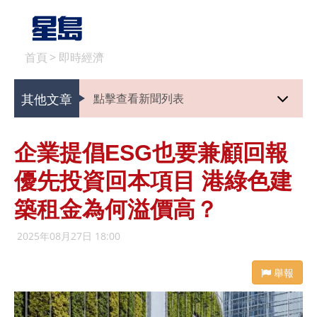
首頁
>
即時經濟
其他文章
點擊查看新聞列表
企業提倡ESG也要兼顧回報
優先投資回本項目 港綠色建
築租金為何溢價高？
2025年08月27日 18:00
舉報