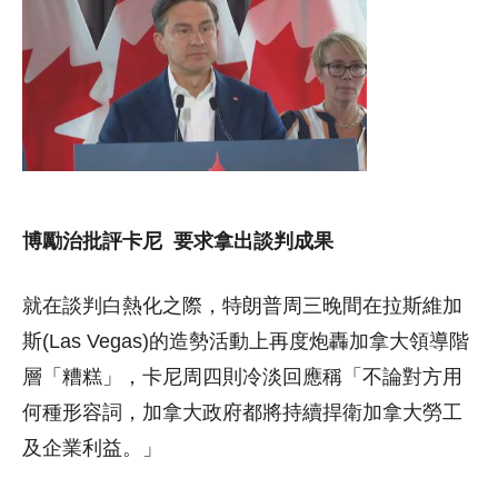
博勵治批評卡尼 要求拿出談判成果
就在談判白熱化之際，特朗普周三晚間在拉斯維加
斯(Las Vegas)的造勢活動上再度炮轟加拿大領導階
層「糟糕」，卡尼周四則冷淡回應稱「不論對方用
何種形容詞，加拿大政府都將持續捍衛加拿大勞工
及企業利益。」