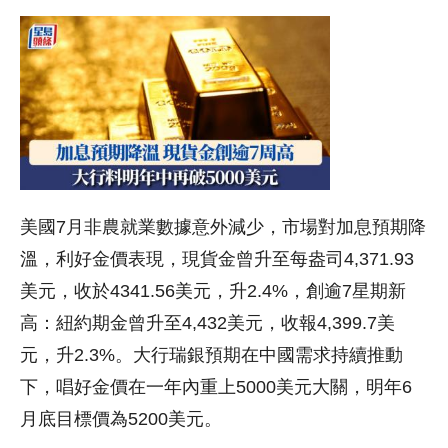
美國7月非農就業數據意外減少，市場對加息預期降
溫，利好金價表現，現貨金曾升至每盎司4,371.93
美元，收於4341.56美元，升2.4%，創逾7星期新
高：紐約期金曾升至4,432美元，收報4,399.7美
元，升2.3%。大行瑞銀預期在中國需求持續推動
下，唱好金價在一年內重上5000美元大關，明年6
月底目標價為5200美元。