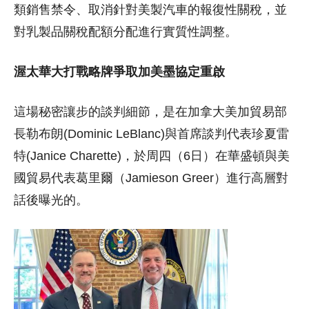
類銷售禁令、取消針對美製汽車的報復性關稅，並
對乳製品關稅配額分配進行實質性調整。
渥太華大打戰略牌爭取加美墨協定重啟
這場秘密讓步的談判細節，是在加拿大美加貿易部
長勒布朗(Dominic LeBlanc)與首席談判代表珍夏雷
特(Janice Charette)，於周四（6日）在華盛頓與美
國貿易代表葛里爾（Jamieson Greer）進行高層對
話後曝光的。