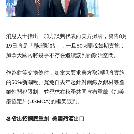
消息人士指出，加方談判代表向美方攤牌，警告8月
19日將是「懸崖斷點」，一旦50%關稅如期實施，
加拿大國內將幾乎不存在繼續談判的政治空間。
作為對等交換條件，加拿大要求美方取消即將實施
的50%新關稅、寬免自去年起針對鋼鐵及鋁材等產
業性關稅限制，並尋求在秋季共同宣布重啟《加美
墨協定》(USMCA)的框架談判。
各省出招攔腰重創 美國烈酒出口