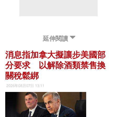
延伸閱讀
消息指加拿大擬讓步美國部
分要求 以解除酒類禁售換
關稅鬆綁
2026年08月07日 13:11