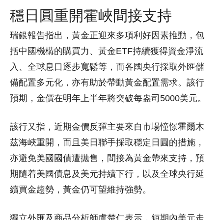
穩日圓重開霍峽間接支持
瑞銀報告指出，黃金正迎來多項利好因素推動，包
括中國機構的購買力、黃金ETF持續獲得資金淨流
入、全球息口逐步寬鬆等，而各國央行採取外匯儲
備配置多元化，亦有助於帶動黃金配置需求。該行
預期，金價在明年上半年將突破每盎司5000美元。
該行又指，近期金價反彈主要來自市場憧憬霍爾木
茲海峽重開，而且美日聯手採取穩定日圓的措施，
亦避免美國國債遭拋售，間接為黃金帶來支持，預
期隨着美國債息及美元持續下行，以及全球央行延
續買金趨勢，黃金仍可望維持強勢。
獨立外匯及商品分析師盧楚仁表示，短期內美元走