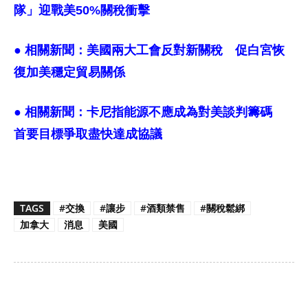
隊」迎戰美50%關稅衝擊
● 相關新聞：
美國兩大工會反對新關稅 促白宮恢
復加美穩定貿易關係
● 相關新聞：
卡尼指能源不應成為對美談判籌碼
首要目標爭取盡快達成協議
TAGS
#交換
#讓步
#酒類禁售
#關稅鬆綁
加拿大
消息
美國