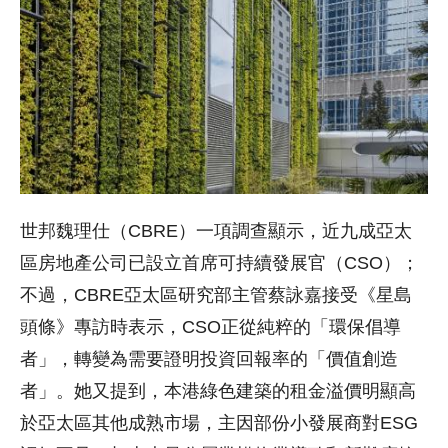
世邦魏理仕（CBRE）一項調查顯示，近九成亞太
區房地產公司已設立首席可持續發展官（CSO）；
不過，CBRE亞太區研究部主管蔡詠嘉接受《星島
頭條》專訪時表示，CSO正從純粹的「環保倡導
者」，轉變為需要證明投資回報率的「價值創造
者」。她又提到，本港綠色建築的租金溢價明顯高
於亞太區其他成熟市場，主因部份小發展商對ESG