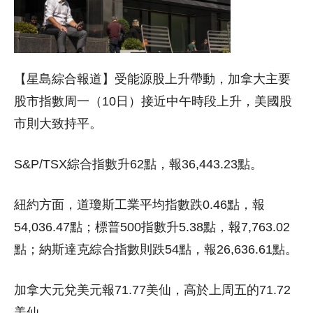
【星島綜合報道】受能源股上升帶動，加拿大主要
股市指數周一（10日）接近中午時段上升，美國股
市則大致持平。
S&P/TSX綜合指數升62點，報36,443.23點。
紐約方面，道瓊斯工業平均指數跌0.46點，報
54,036.47點；標普500指數升5.38點，報7,763.02
點；納斯達克綜合指數則跌54點，報26,636.61點。
加拿大元兌美元報71.77美仙，高於上周五的71.72
美仙。