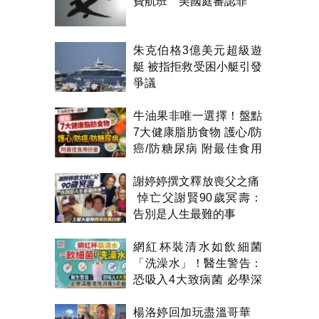
費航班 美國庭審認罪
朱克伯格3億美元超級遊
艇 被指拒救受困小艇引發
爭議
牛油果非唯一選擇！盤點
7大健康脂肪食物 護心/防
癌/防糖尿病 附最佳食用
份量
謝婷婷撰文釋放喪父之痛
悼亡父謝賢90歲冥壽：
告別是人生最難的事
網紅杯裝清水如飲細菌
「洗澡水」！醫生警告：
恐吸入4大致病菌 必學深
層清洗消毒5部曲
楊洛婷回加玩盡溫哥華