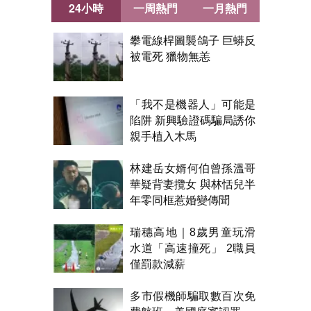
24小時
一周熱門
一月熱門
攀電線桿圖襲鴿子 巨蟒反
被電死 獵物無恙
「我不是機器人」可能是
陷阱 新興驗證碼騙局誘你
親手植入木馬
林建岳女婿何伯曾孫溫哥
華疑背妻攬女 與林恬兒半
年零同框惹婚變傳聞
瑞穗高地｜8歲男童玩滑
水道「高速撞死」 2職員
僅罰款減薪
多市假機師騙取數百次免