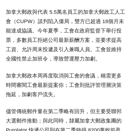
加拿大郵政與代表 5.5萬名員工的加拿大郵政工人工
會（CUPW）談判陷入僵局，雙方已超過 18個月未
能達成協議。今年夏季，工會在政府監督下舉行投
票，多數員工拒絕公司最新薪酬方案，並要求提高
工資、允許周末投遞及引入兼職人員。工會並維持
全國性禁止加班令，導致營運壓力加劇。
加拿大郵政本周再度取消與工會的會議，稱需更多
時間審閱工會最新提案你；工會則批評管理層決策
拖延，加劇客戶流失。
儘管傳統郵件量在第二季略有回升，但主要受聯邦
大選郵件推動；與此同時，隸屬加拿大郵政集團的
Purolator 快遞公司則在第二季錄得 8200萬稅前盈