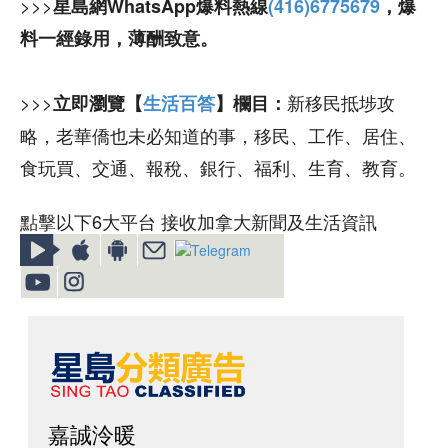
>>>
星島網WhatsApp爆料熱線
(416)6775679
，爆
料一經錄用，薄酬致意。
>>>
新移民抵埗攻
立即瀏覽【
生活百答
】欄目：
略，老華僑也未必知道的事，移民、工作、居住、
食玩買、交通、報稅、銀行、福利、生育、教育。
點擊以下6大平台 接收加拿大新聞及生活資訊