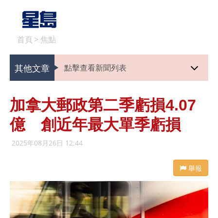
首頁
>
焦點
其他文章
點擊查看新聞列表
加拿大郵政第二季虧損4.07
億 創近年最大單季虧損
2025年08月26日 12:44
舉報