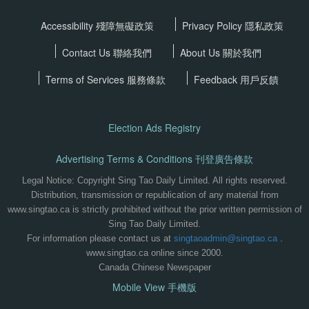
Accessibility 殘障無礙政策
Privacy Policy
隱私政策
Contact Us 聯絡我們
About Us 關於我們
Terms of Services
服務條款
Feedback 用戶反饋
Election Ads Registry
Advertising Terms & Conditions 刊登廣告條款
Legal Notice: Copyright Sing Tao Daily Limited. All rights reserved.
Distribution, transmission or republication of any material from
www.singtao.ca is strictly prohibited without the prior written permission of
Sing Tao Daily Limited.
For information please contact us at
singtaoadmin@singtao.ca
.
www.singtao.ca online since 2000.
Canada Chinese Newspaper
Mobile View 手機版