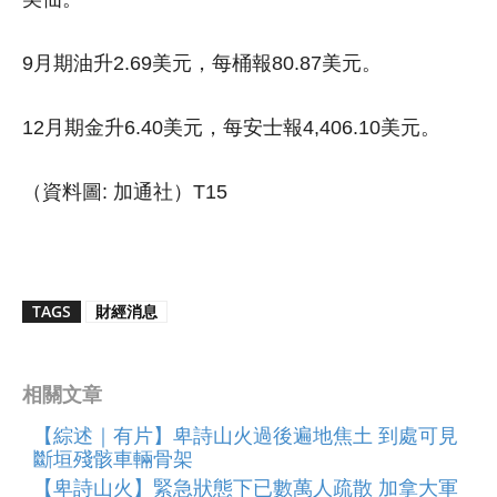
9月期油升2.69美元，每桶報80.87美元。
12月期金升6.40美元，每安士報4,406.10美元。
（資料圖: 加通社）T15
TAGS
財經消息
相關文章
【綜述｜有片】卑詩山火過後遍地焦土 到處可見
斷垣殘骸車輛骨架
【卑詩山火】緊急狀態下已數萬人疏散 加拿大軍