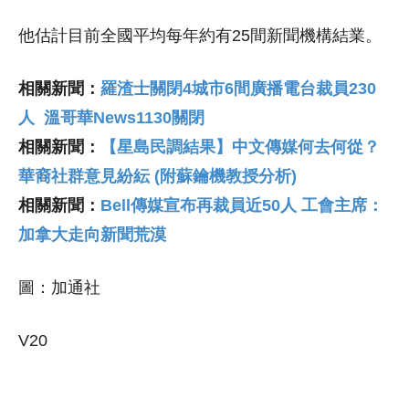
他估計目前全國平均每年約有25間新聞機構結業。
相關新聞：
羅渣士關閉4城市6間廣播電台裁員230
人 溫哥華News1130關閉
相關新聞：
【星島民調結果】中文傳媒何去何從？
華裔社群意見紛紜 (附蘇鑰機教授分析)
相關新聞：
Bell傳媒宣布再裁員近50人 工會主席：
加拿大走向新聞荒漠
圖：加通社
V20