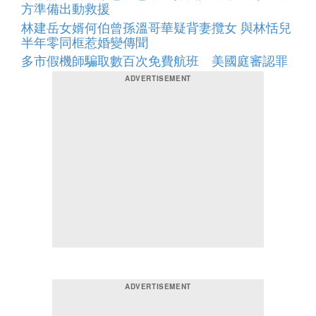
方準備出動救援
林建岳女婿何伯曾孫溫哥華疑背妻攬女 與林恬兒
半年零同框惹婚變傳聞
多市假機師騙取數百次免費航班 美國庭審認罪