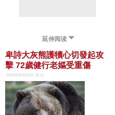
延伸阅读
卑詩大灰熊護犢心切發起攻
擊 72歲健行老嫗受重傷
2026年08月06日 18:12