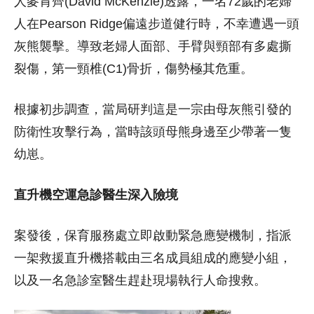
人麥肯齊(David McKenzie)透露，一名72歲的老婦
人在Pearson Ridge偏遠步道健行時，不幸遭遇一頭
灰熊襲擊。導致老婦人面部、手臂與頸部有多處撕
裂傷，第一頸椎(C1)骨折，傷勢極其危重。
根據初步調查，當局研判這是一宗由母灰熊引發的
防衛性攻擊行為，當時該頭母熊身邊至少帶著一隻
幼崽。
直升機空運急診醫生深入險境
案發後，保育服務處立即啟動緊急應變機制，指派
一架救援直升機搭載由三名成員組成的應變小組，
以及一名急診室醫生趕赴現場執行人命搜救。