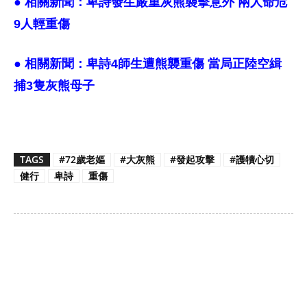
● 相關新聞：
卑詩發生嚴重灰熊襲擊意外 兩人命危
9人輕重傷
● 相關新聞：
卑詩4師生遭熊襲重傷 當局正陸空緝
捕3隻灰熊母子
TAGS
#72歲老嫗
#大灰熊
#發起攻擊
#護犢心切
健行
卑詩
重傷