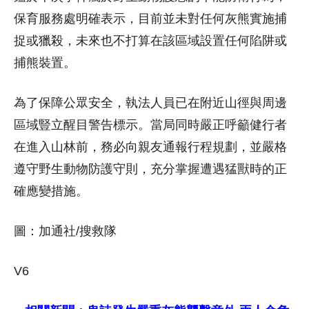
保育服務處明確表示，目前並未對任何灰熊實施捕
捉或獵殺，未來也不打算在該區域設置任何陷阱或
捕熊裝置。
為了保障公眾安全，執法人員已在附近山徑與周邊
區域豎立醒目警告標示。當局同時嚴正呼籲健行者
在進入山林前，務必向親友通報行程規劃，並嚴格
遵守野生動物防護守則，充分掌握遭遇猛獸時的正
確應變措施。
圖：加通社/搜救隊
V6