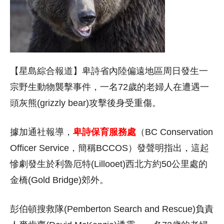
【星島綜合報道】卑詩省內陸偏遠地區周日發生一
宗野生動物襲擊事件，一名72歲的老婦人在遭遇一
頭灰熊(grizzly bear)攻擊後身受重傷。
據加通社報導，
卑詩保育服務處
（BC Conservation
Officer Service，簡稱BCCOS）發聲明指出，這起
慘劇發生於利魯厄特(Lillooet)西北方約50公里處的
金橋(Gold Bridge)郊外。
彭伯頓搜救隊(Pemberton Search and Rescue)負責