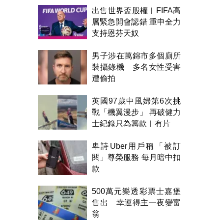
出售世界盃股權︱FIFA高
層緊急開會認錯 重申全力
支持恩芬天奴
男子涉在萬錦市多個廁所
裝攝錄機 多名女性受害
遭偷拍
英國97歲中風婦第6次挑
戰「機翼漫步」 再破健力
士紀錄只為籌款︱有片
卑詩Uber用戶稱「被訂
閱」尊榮服務 每月暗中扣
款
500萬元樂透彩票士嘉堡
售出 幸運得主一夜變富
翁