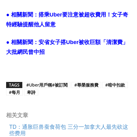
● 相關新聞：
搭乘Uber要注意被超收費用！女子奇
特經驗提醒他人留意
● 相關新聞：
安省女子搭Uber被收巨額「清潔費」
大批網民曾中招
TAGS
#Uber用戶稱#被訂閱
#尊榮服務費
#暗中扣款
#每月
卑詩
相关文章
TD：通胀巨兽蚕食荷包 三分一加拿大人最先砍这
些费用