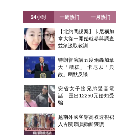
24小时
一周热门
一月热门
【北約間諜案】卡尼稱加
拿大從一開始就參與調查
並須汲取教訓
特朗普演講五度炮轟加拿
大「糟糕」 卡尼以「典
故」幽默反譏
安省女子接兄弟聲音電
話 匯出12250元始知受
騙
越南外國客穿高衩透視裙
入古蹟 職員勸離獲讚