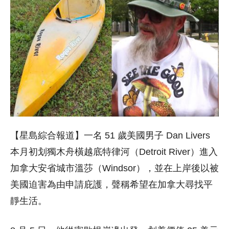
【星島綜合報道】一名 51 歲美國男子 Dan Livers
本月初划獨木舟橫越底特律河（Detroit River）進入
加拿大安省城市溫莎（Windsor），並在上岸後以被
美國迫害為由申請庇護，聲稱希望在加拿大尋找平
靜生活。