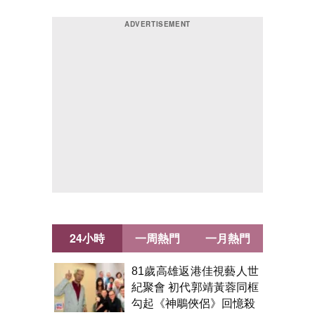
24小時
一周熱門
一月熱門
81歲高雄返港佳視藝人世
紀聚會 初代郭靖黃蓉同框
勾起《神鵰俠侶》回憶殺