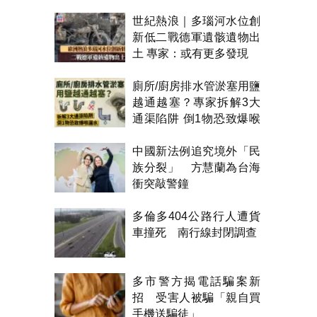
世紀熱浪｜多瑙河水位創
新低二戰德軍遺骸遺物出
土 專家：或有更多發現
廁所/廚房排水管淤塞用鹽
越通越塞？專家拆解3大
通渠陷阱 倒1物恐致爆喉
漏水
中國新法例追究境外「民
族分裂」 方慧蘭為台海
衝突敲警鐘
多倫多404公路行人遭貨
車撞死 南行線封閉調查
多市警方揭電話騙案新
招 受害人被騙「親自買
手機送騙徒」