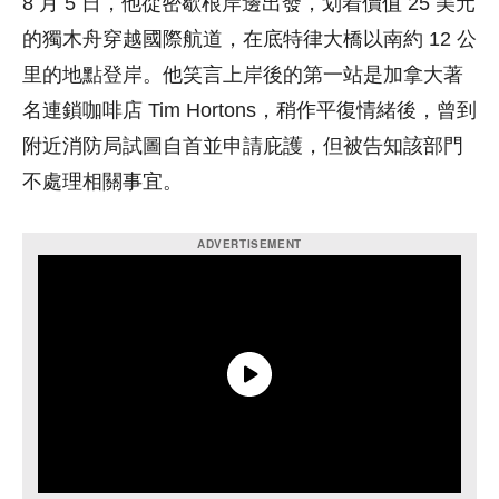
8 月 5 日，他從密歇根岸邊出發，划着價值 25 美元
的獨木舟穿越國際航道，在底特律大橋以南約 12 公
里的地點登岸。他笑言上岸後的第一站是加拿大著
名連鎖咖啡店 Tim Hortons，稍作平復情緒後，曾到
附近消防局試圖自首並申請庇護，但被告知該部門
不處理相關事宜。