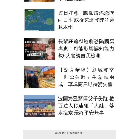
遊日注意 | 颱風燦鴻恐撲
向日本 或從東北登陸並穿
越本州
長輩狂追AI短劇恐陷腦腐
專家：可能影響認知能力
教6大警號自我檢測
【點亮華埠】新城餐室
「世盃效應」生意跌兩
成 華埠商戶期待變失望
波蘭海灘驚傳父子失蹤 數
百遊人秒速組「人鏈」落
水搜索 最終平安無事