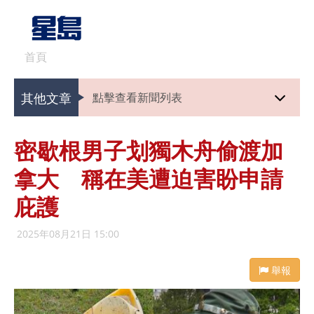
首頁
其他文章
點擊查看新聞列表
密歇根男子划獨木舟偷渡加
拿大 稱在美遭迫害盼申請
庇護
2025年08月21日 15:00
舉報