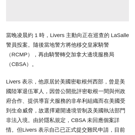
當晚凌晨約 1 時，Livers 主動向正在巡查的 LaSalle
警員投案。隨後當地警方將他移交皇家騎警
（RCMP），再由騎警轉交加拿大邊境服務局
（CBSA）。
Livers 表示，他原居於美國密歇根州西部，曾是美
國陸軍退伍軍人，因曾公開批評密歇根一間與州政
府合作、提供導盲犬服務的非牟利組織而在美國受
到生命威脅，故選擇避開邊境管制及美國執法部門
非法入境。由於隱私規定，CBSA 未回應個案詳
情。但Livers 表示自己已正式提交難民申請，目前