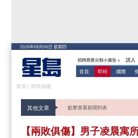
請人
招聘商業分類小廣告 >
首頁
即時
國際
首頁
>
即時加國
其他文章
點擊查看新聞列表
【兩敗俱傷】男子凌晨寓