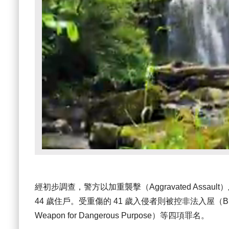
經初步調查，警方以加重襲擊（Aggravated Assault）
44 歲住戶。受重傷的 41 歲入侵者則被控非法入屋（Break 
Weapon for Dangerous Purpose）等四項罪名。