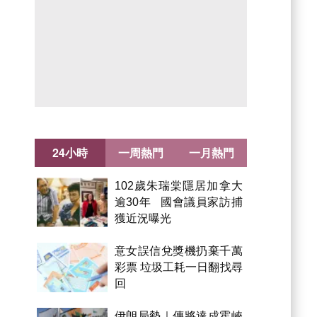
24小時
一周熱門
一月熱門
102歲朱瑞棠隱居加拿大
逾30年 國會議員家訪捕
獲近況曝光
意女誤信兌獎機扔棄千萬
彩票 垃圾工耗一日翻找尋
回
伊朗局勢｜傳將達成霍峽