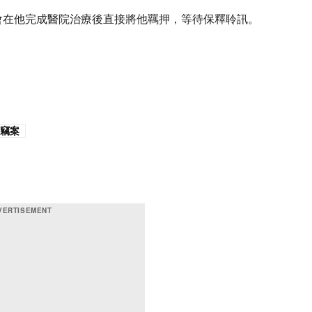
會在他完成醫院治療後直接將他羈押，等待保釋聆訊。
竊案