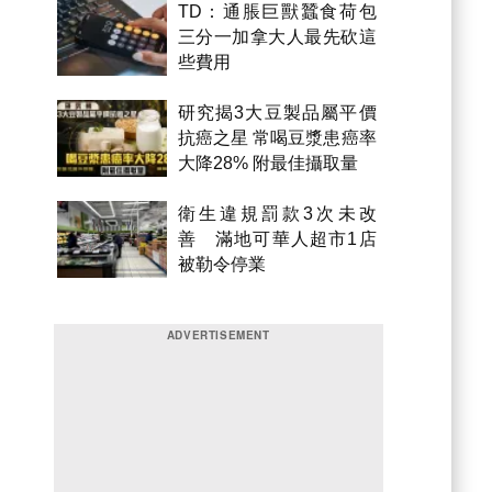
TD：通脹巨獸蠶食荷包
三分一加拿大人最先砍這
些費用
研究揭3大豆製品屬平價
抗癌之星 常喝豆漿患癌率
大降28% 附最佳攝取量
衛生違規罰款3次未改
善 滿地可華人超市1店
被勒令停業