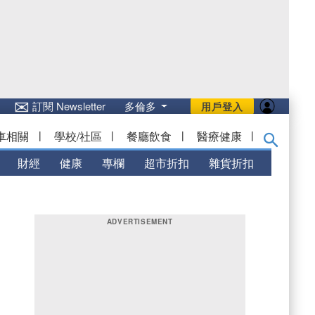
✉
訂閱 Newsletter
多倫多
用戶登入
車相關
|
學校/社區
|
餐廳飲食
|
醫療健康
|
財經
健康
專欄
超市折扣
雜貨折扣