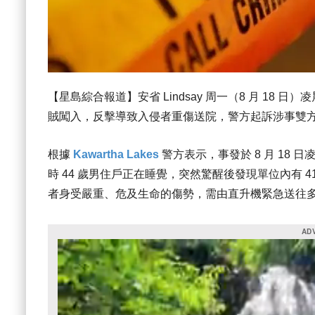
【星島綜合報道】安省 Lindsay 周一（8 月 1
賊闖入，反擊導致入侵者重傷送院，警方起訴涉事雙
根據
Kawartha Lakes
警方表示，事發於 8 月 18 日凌晨
時 44 歲男住戶正在睡覺，突然驚醒後發現單位內有
者身受嚴重、危及生命的傷勢，需由直升機緊急送往