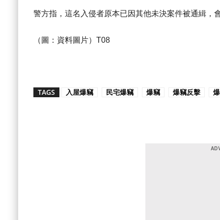
警方指，這名入侵者原本已因其他未決案件被通緝，
（圖：資料圖片）T08
TAGS
入屋爆竊
民宅爆竊
爆竊
爆竊反擊
爆