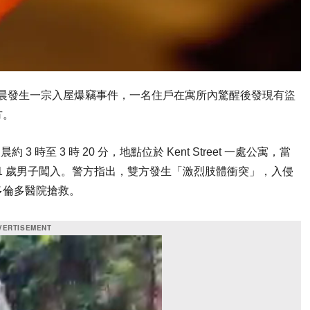
8 日）凌晨發生一宗入屋爆竊事件，一名住戶在寓所內驚醒後發現有盜
方。
約 3 時至 3 時 20 分，地點位於 Kent Street 一處公寓，當
 41 歲男子闖入。警方指出，雙方發生「激烈肢體衝突」，入侵
多倫多醫院搶救。