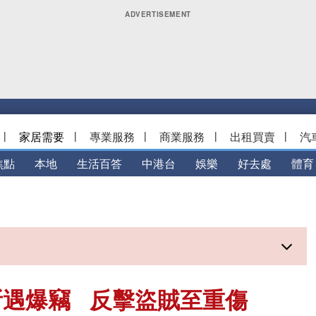
|
家居需要
|
專業服務
|
商業服務
|
出租買賣
|
汽
焦點
本地
生活百答
中港台
娛樂
好去處
體育
所遇爆竊 反擊盜賊至重傷