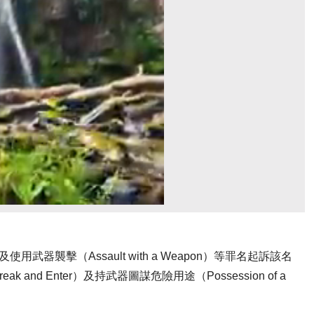
及使用武器襲擊（Assault with a Weapon）等罪名起訴該名
and Enter）及持武器圖謀危險用途（Possession of a