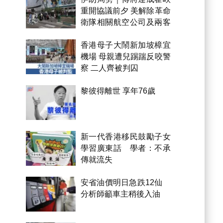
重開協議前夕 美解除革命
衛隊相關航空公司及兩客
機制裁
香港母子大鬧新加坡樟宜
機場 母親遭兒踢踹反咬警
察 二人齊被判囚
黎彼得離世 享年76歲
新一代香港移民鼓勵子女
學習廣東話 學者：不承
傳就流失
安省油價明日急跌12仙
分析師籲車主稍後入油