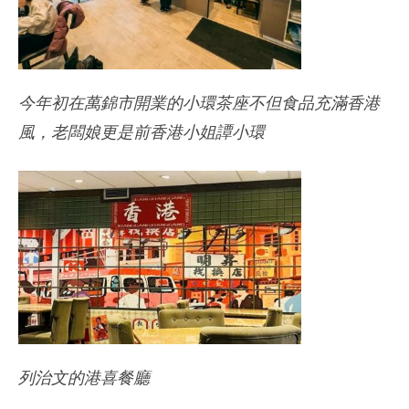
今年初在萬錦市開業的小環茶座不但食品充滿香港
風，老闆娘更是前香港小姐譚小環
列治文的港喜餐廳