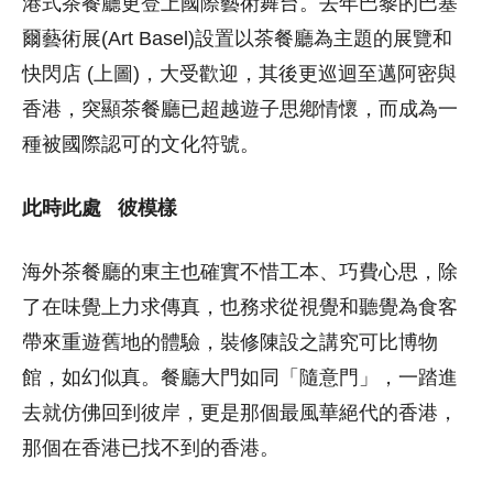
港式茶餐廳更登上國際藝術舞台。去年巴黎的巴塞
爾藝術展(Art Basel)設置以茶餐廳為主題的展覽和
快閃店 (上圖)，大受歡迎，其後更巡迴至邁阿密與
香港，突顯茶餐廳已超越遊子思鄕情懷，而成為一
種被國際認可的文化符號。
此時此處 彼模樣
海外茶餐廳的東主也確實不惜工本、巧費心思，除
了在味覺上力求傳真，也務求從視覺和聽覺為食客
帶來重遊舊地的體驗，裝修陳設之講究可比博物
館，如幻似真。餐廳大門如同「隨意門」，一踏進
去就仿佛回到彼岸，更是那個最風華絕代的香港，
那個在香港已找不到的香港。