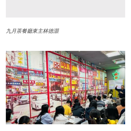
九月茶餐廳東主林德灝