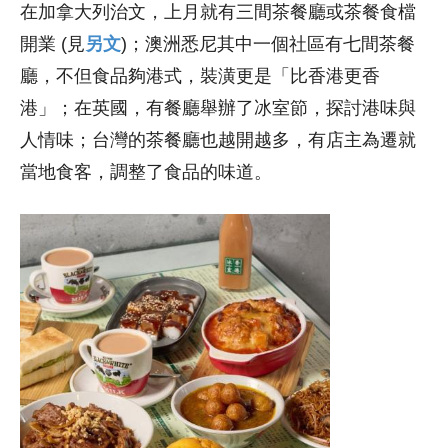
在加拿大列治文，上月就有三間茶餐廳或茶餐食檔
開業 (見
另文
)；澳洲悉尼其中一個社區有七間茶餐
廳，不但食品夠港式，裝潢更是「比香港更香
港」；在英國，有餐廳舉辦了冰室節，探討港味與
人情味；台灣的茶餐廳也越開越多，有店主為遷就
當地食客，調整了食品的味道。