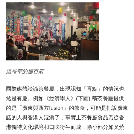
溫哥華的糖百府
國際媒體談論茶餐廳，出現認知「盲點」的情況也
煞是有趣。例如《經濟學人》(下圖) 稱茶餐廳提供
的是「廣東與西方fusion」的飲食，可能是把說廣東
話的人與香港人混淆了，事實上茶餐廳食品乃從香
港獨特文化環境和口味衍生而成，除小部分如叉燒