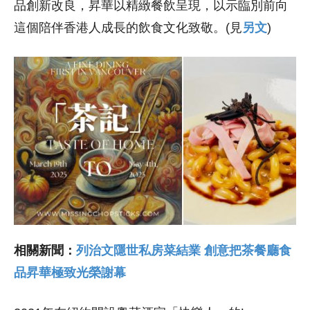
品創新改良，昇華以精緻餐飲呈現，以示臨別前向
這個陪伴香港人成長的飲食文化致敬。(見
另文
)
相關新聞：
列治文隱世私房菜結業 創意把茶餐廳食
品昇華極致光榮謝幕