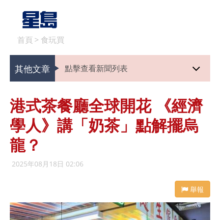
首頁
>
食玩買
其他文章
點擊查看新聞列表
港式茶餐廳全球開花 《經濟
學人》講「奶茶」點解擺烏
龍？
2025年08月18日 02:06
舉報