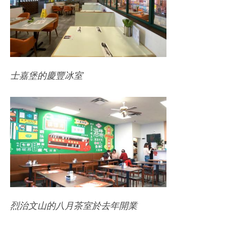
士嘉堡的慶豐冰室
烈治文山的八月茶室於去年開業