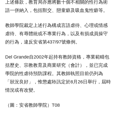
上述條款，教育局亦應將數十個不相關的性行為術
語一併納入，包括獸交、戀童癖及吸血鬼性癖等。
教師學院裁定上述行為構成言語虐待、心理或情感
虐待、有辱體統或不專業行為，以及有損成員操守
的行為，違反安省第437/97號條例。
Del Grande自2002年起持有教師資格，專業範疇包
括歷史、宗教教育及商業研究（會計），並已完成
學院的性虐待預防課程。其教師執照目前仍列為
「狀況良好」，惟懲處聆訊定於8月26日舉行，屆時
情況或有改變。
（圖：安省教師學院）T08