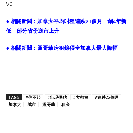
V6
● 相關新聞：
加拿大平均叫租連跌21個月 創4年新
低 部分省份逆市上升
● 相關新聞：
溫哥華房租錄得全加拿大最大降幅
TAGS
#住不起
#出現拐點
#大都會
#連跌22個月
加拿大
城市
溫哥華
租金