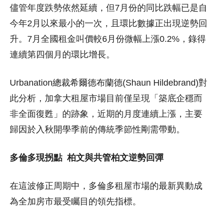
儘管年度跌勢依然延續，但7月份的同比跌幅已是自
今年2月以來最小的一次，且環比數據正出現逆勢回
升。7月全國租金叫價較6月份微幅上漲0.2%，錄得
連續第四個月的環比增長。
Urbanation總裁希爾德布蘭德(Shaun Hildebrand)對
此分析，加拿大租屋市場目前僅呈現「築底企穩而
非全面復甦」的跡象，近期的月度連續上漲，主要
歸因於入秋開學季前的傳統季節性剛需帶動。
多倫多現拐點
柏文與共管柏文逆勢回彈
在這波修正周期中，多倫多租屋市場的最新異動成
為全加房市最受矚目的領先指標。