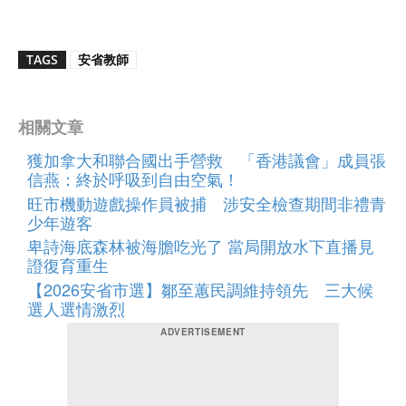
TAGS
安省教師
相關文章
獲加拿大和聯合國出手營救 「香港議會」成員張
信燕：終於呼吸到自由空氣！
旺市機動遊戲操作員被捕 涉安全檢查期間非禮青
少年遊客
卑詩海底森林被海膽吃光了 當局開放水下直播見
證復育重生
【2026安省市選】鄒至蕙民調維持領先 三大候
選人選情激烈