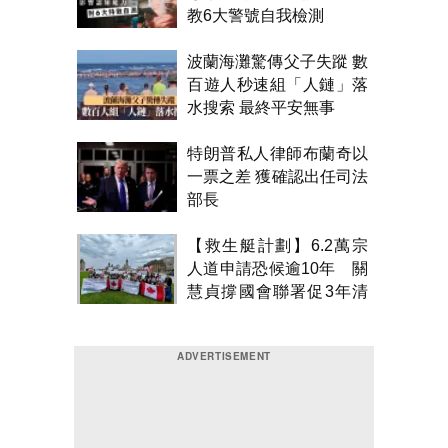
教6大警號自我檢測
波蘭海灘驚傳父子失蹤 數
百遊人秒速組「人鏈」落
水搜索 最終平安無事
特朗普私人律師布蘭奇以
一票之差 獲確認出任司法
部長
【救生艇計劃】6.2萬宗
人道申請恐候逾10年 關
慧貞撐國會聯署促3年清
積壓