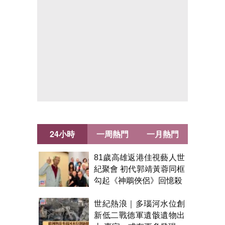
24小時
一周熱門
一月熱門
81歲高雄返港佳視藝人世
紀聚會 初代郭靖黃蓉同框
勾起《神鵰俠侶》回憶殺
世紀熱浪｜多瑙河水位創
新低二戰德軍遺骸遺物出