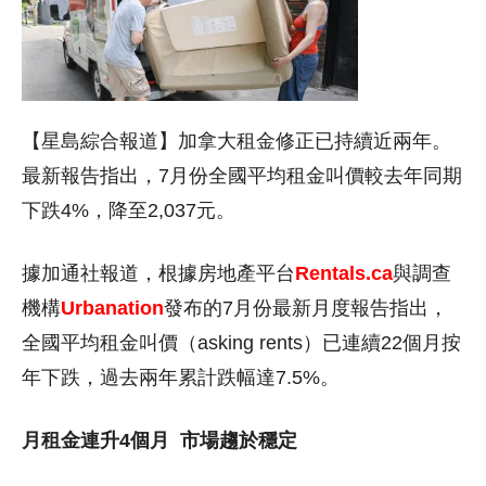
【星島綜合報道】加拿大租金修正已持續近兩年。
最新報告指出，7月份全國平均租金叫價較去年同期
下跌4%，降至2,037元。
據加通社報道，根據房地產平台
Rentals.ca
與調查
機構
Urbanation
發布的7月份最新月度報告指出，
全國平均租金叫價（asking rents）已連續22個月按
年下跌，過去兩年累計跌幅達7.5%。
月租金連升4個月
市場趨於穩定