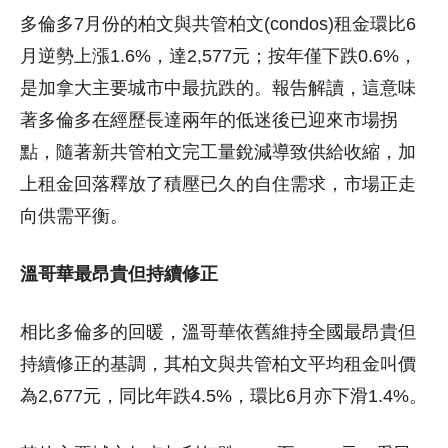
多倫多7月份的柏文與共管柏文(condos)租金環比6
月逆勢上漲1.6%，達2,577元；按年僅下跌0.6%，
是加拿大主要城市中最抗跌的。報告解讀，這意味
著多倫多在經歷長達兩年的低迷後已迎來市場拐
點，隨著新共管柏文完工量銳減導致供給收縮，加
上租金回落釋放了積壓已久的自住需求，市場正走
向供需平衡。
溫哥華最昂貴但持續修正
相比多倫多的回暖，溫哥華依舊維持全國最昂貴但
持續修正的基調，其柏文與共管柏文平均租金叫價
為2,677元，同比年跌4.5%，環比6月亦下滑1.4%。