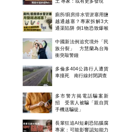
土 專家：或有更多發現
廁所/廚房排水管淤塞用鹽
越通越塞？專家拆解3大
通渠陷阱 倒1物恐致爆喉
漏水
中國新法例追究境外「民
族分裂」 方慧蘭為台海
衝突敲警鐘
多倫多404公路行人遭貨
車撞死 南行線封閉調查
多市警方揭電話騙案新
招 受害人被騙「親自買
手機送騙徒」
長輩狂追AI短劇恐陷腦腐
專家：可能影響認知能力