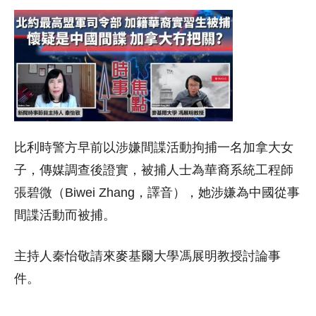
比利時警方早前以涉嫌間諜活動拘捕一名加拿大女
子，傳媒調查後證實，被捕人士為華裔系統工程師
張碧微（Biwei Zhang，譯音），她涉嫌為中國從事
間諜活動而被捕。
主持人秦怡敬請來麥基爾大學馮展明教授討論事
件。