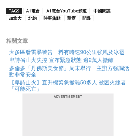
TAGS
A1電台
A1電台YouTube頻道
中國間諜
加拿大
北約
時事焦點
華裔
間諜
相關文章
大多區發雷暴警告 料有時速90公里強風及冰雹
卑詩省山火失控 宣布緊急狀態 逾2萬人撤離
多倫多「丹佛斯美食節」周末舉行 主辦方強調活
動非常安全
【卑詩山火】直升機緊急撤離50多人 被困火線者
「可能死亡」