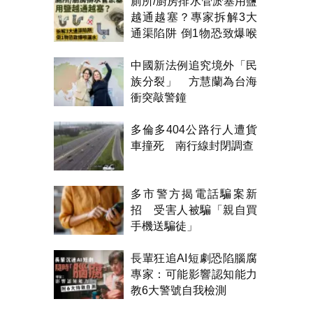
廁所/廚房排水管淤塞用鹽
越通越塞？專家拆解3大
通渠陷阱 倒1物恐致爆喉
漏水
中國新法例追究境外「民
族分裂」 方慧蘭為台海
衝突敲警鐘
多倫多404公路行人遭貨
車撞死 南行線封閉調查
多市警方揭電話騙案新
招 受害人被騙「親自買
手機送騙徒」
長輩狂追AI短劇恐陷腦腐
專家：可能影響認知能力
教6大警號自我檢測