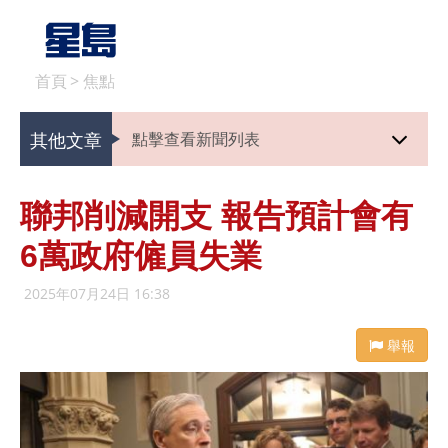
首頁
>
焦點
其他文章
點擊查看新聞列表
聯邦削減開支 報告預計會有
6萬政府僱員失業
2025年07月24日 16:38
舉報