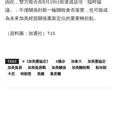
因此，雙方能否在8月19日前達成這項「臨時協
議」，不僅關係到新一輪關稅會否落實，也可能成
為未來加美經貿關係重新定位的重要轉折點。
（資料圖：加通社）T15
TAGS
#《加美墨協定》
#讓步
加拿大
加美墨協定
加美貿易
加美貿易戰
加美關係
加美關稅戰
勒布朗
卡尼
特朗普
美國
葛里爾