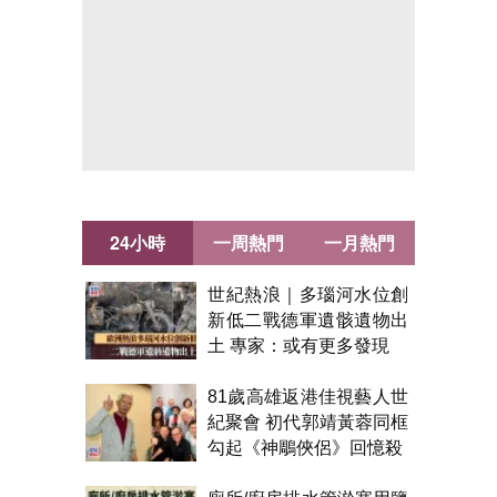
24小時
一周熱門
一月熱門
世紀熱浪｜多瑙河水位創
新低二戰德軍遺骸遺物出
土 專家：或有更多發現
81歲高雄返港佳視藝人世
紀聚會 初代郭靖黃蓉同框
勾起《神鵰俠侶》回憶殺