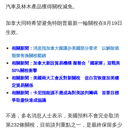
汽車及林木產品獲得關稅減免。
加拿大同時希望避免特朗普最新一輪關稅在8月19日
生效。
相關新聞：
消息指加拿大擬讓步美國部分要求 以解除酒
類禁售換關稅鬆綁
相關新聞：
加拿大新設貿易機構 擬整合「國家隊」迎戰美
50%關稅衝擊
相關新聞：
美國兩大工會反對新關稅 促白宮恢復加美穩
定貿易關係
相關新聞：
卡尼指能源不應成為對美談判籌碼 首要目標
爭取盡快達成協議
不過，多名消息人士表示，美國預料不會完全取消
第232條關稅，目前談判重點之一，是最終保留多少