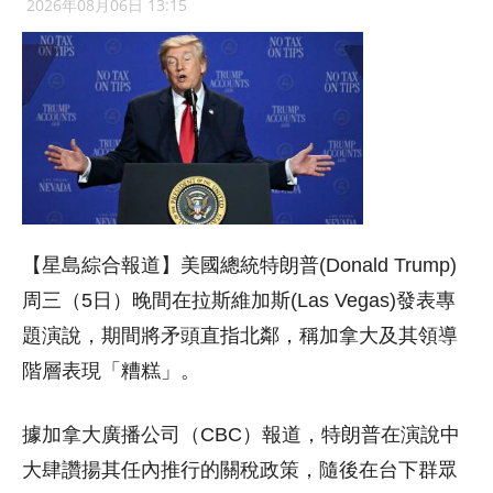
2026年08月06日 13:15
【星島綜合報道】美國總統特朗普(Donald Trump)
周三（5日）晚間在拉斯維加斯(Las Vegas)發表專
題演說，期間將矛頭直指北鄰，稱加拿大及其領導
階層表現「糟糕」。
據加拿大廣播公司（CBC）報道，特朗普在演說中
大肆讚揚其任內推行的關稅政策，隨後在台下群眾