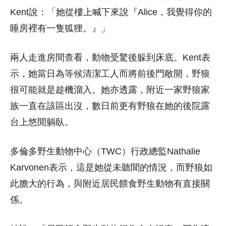
Kent說：「她從樓上喊下來說『Alice，我覺得你的
睡房裡有一隻狐狸。』」
兩人走進房間查看，動物受驚後躲到床底。Kent表
示，她當日為等候清潔工人而將前後門敞開，野狼
很可能就是趁機溜入。她亦透露，附近一家野狼家
族一直在該區出沒，數日前更有野狼在她的後院露
台上悠閒躺臥。
多倫多野生動物中心（TWC）行政總監Nathalie
Karvonen表示，這是她從未聽聞的情況，而野狼如
此膽大的行為，與附近居民餵食野生動物有直接關
係。