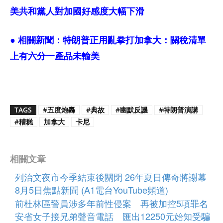
美共和黨人對加國好感度大幅下滑
● 相關新聞：
特朗普正用亂拳打加拿大：關稅清單
上有六分一產品未輸美
TAGS
#五度炮轟
#典故
#幽默反譏
#特朗普演講
#糟糕
加拿大
卡尼
相關文章
列治文夜市今季結束後關閉 26年夏日傳奇將謝幕
8月5日焦點新聞 (A1電台YouTube頻道)
前杜林區警員涉多年前性侵案 再被加控5項罪名
安省女子接兄弟聲音電話 匯出12250元始知受騙