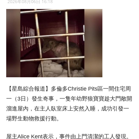
2026年08月06日 16:18
【星島綜合報道】多倫多Christie Pits區一間住宅周
一（3日）發生奇事，一隻年幼野狼寶寶趁大門敞開
溜進屋內，在主人臥室床上安然入睡，成功引發一
場野生動物救援行動。
屋主Alice Kent表示，事件由上門清潔的工人發現。