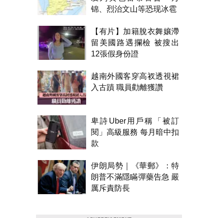
锦、烈治文山等恐现冰雹
【有片】加籍脫衣舞孃滯
留美國路遇攔檢 被搜出
12張假身份證
越南外國客穿高衩透視裙
入古蹟 職員勸離獲讚
卑詩Uber用戶稱「被訂
閱」高級服務 每月暗中扣
款
伊朗局勢｜《華郵》：特
朗普不滿隱瞞彈藥告急 嚴
厲斥責防長