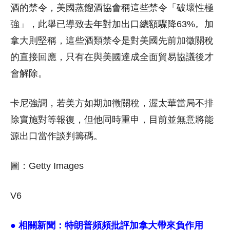
酒的禁令，美國蒸餾酒協會稱這些禁令「破壞性極
強」，此舉已導致去年對加出口總額驟降63%。加
拿大則堅稱，這些酒類禁令是對美國先前加徵關稅
的直接回應，只有在與美國達成全面貿易協議後才
會解除。
卡尼強調，若美方如期加徵關稅，渥太華當局不排
除實施對等報復，但他同時重申，目前並無意將能
源出口當作談判籌碼。
圖：Getty Images
V6
● 相關新聞：
特朗普頻頻批評加拿大帶來負作用