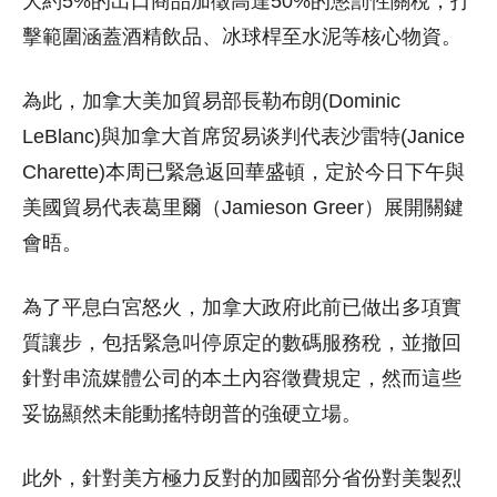
大約5%的出口商品加徵高達50%的懲罰性關稅，打
擊範圍涵蓋酒精飲品、冰球桿至水泥等核心物資。
為此，加拿大美加貿易部長勒布朗(Dominic
LeBlanc)與加拿大首席贸易谈判代表沙雷特(Janice
Charette)本周已緊急返回華盛頓，定於今日下午與
美國貿易代表葛里爾（Jamieson Greer）展開關鍵
會晤。
為了平息白宮怒火，加拿大政府此前已做出多項實
質讓步，包括緊急叫停原定的數碼服務稅，並撤回
針對串流媒體公司的本土內容徵費規定，然而這些
妥協顯然未能動搖特朗普的強硬立場。
此外，針對美方極力反對的加國部分省份對美製烈