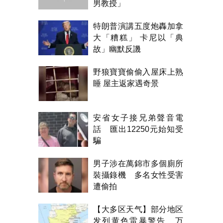
男教授」
特朗普演講五度炮轟加拿
大「糟糕」 卡尼以「典
故」幽默反譏
野狼寶寶偷偷入屋床上熟
睡 屋主返家遇奇景
安省女子接兄弟聲音電
話 匯出12250元始知受
騙
男子涉在萬錦市多個廁所
裝攝錄機 多名女性受害
遭偷拍
【大多区天气】部分地区
发列黄色雷暴警告 万