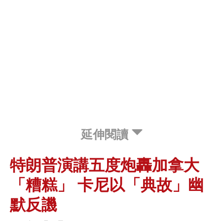
延伸閱讀
特朗普演講五度炮轟加拿大
「糟糕」 卡尼以「典故」幽
默反譏