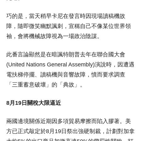
巧的是，當天稍早卡尼在發言時因現場讀稿機故
障，隨即微笑幽默諷刺，宣稱自己不像某位世界領
袖，會將機械故障視為一場政治陰謀。
此番言論顯然是在暗諷特朗普去年在聯合國大會
(United Nations General Assembly)演說時，因遭遇
電扶梯停擺、讀稿機與音響故障，憤而要求調查
「三重蓄意破壞」的「典故」。
8月19日關稅大限逼近
兩國邊境關係近期因多項貿易摩擦而陷入膠著。美
方已正式敲定於8月19日祭出強硬制裁，計劃對加拿