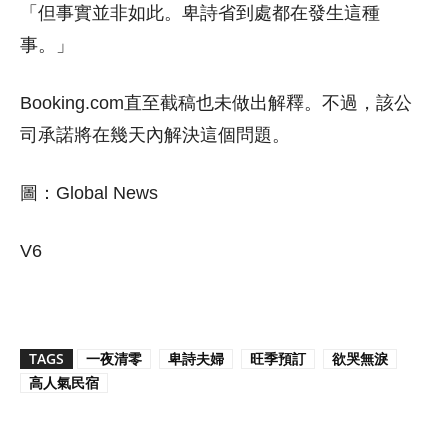
「但事實並非如此。卑詩省到處都在發生這種
事。」
Booking.com直至截稿也未做出解釋。不過，該公
司承諾將在幾天內解決這個問題。
圖：Global News
V6
TAGS
一夜清零
卑詩夫婦
旺季預訂
欲哭無淚
高人氣民宿