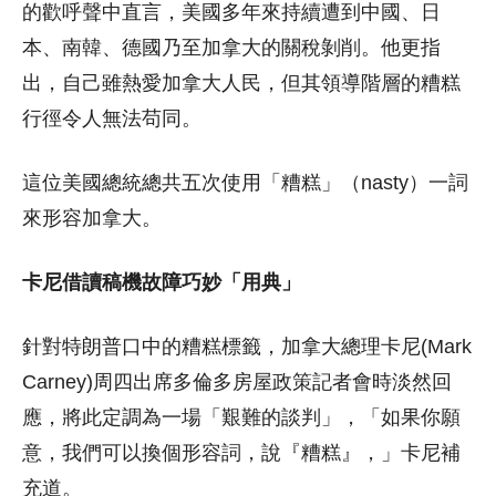
的歡呼聲中直言，美國多年來持續遭到中國、日
本、南韓、德國乃至加拿大的關稅剝削。他更指
出，自己雖熱愛加拿大人民，但其領導階層的糟糕
行徑令人無法苟同。
這位美國總統總共五次使用「糟糕」（nasty）一詞
來形容加拿大。
卡尼借讀稿機故障巧妙「用典」
針對特朗普口中的糟糕標籤，加拿大總理卡尼(Mark
Carney)周四出席多倫多房屋政策記者會時淡然回
應，將此定調為一場「艱難的談判」，「如果你願
意，我們可以換個形容詞，說『糟糕』，」卡尼補
充道。