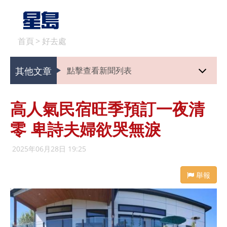
首頁
>
好去處
其他文章
點擊查看新聞列表
高人氣民宿旺季預訂一夜清
零 卑詩夫婦欲哭無淚
2025年06月28日 19:25
舉報