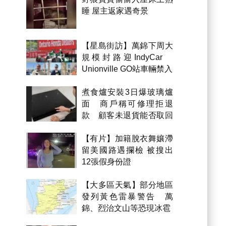
睡 屋主返家遇奇景
【星島街訪】萬錦下周大
規模封路迎IndyCar
Unionville GO站車輛禁入
煮食爐安裝3日爆玻璃爐
面 商戶稱可修理拒退
款 顧客未退貨能否取回
金錢？
【有片】加籍脫衣舞孃滯
留美國路遇攔檢 被搜出
12張假身份證
【大多區天氣】部分地區
發列黃色雷暴警告 萬
錦、烈治文山等恐現冰雹