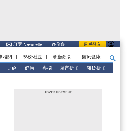
✉
訂閱 Newsletter
多倫多
用戶登入
車相關
|
學校/社區
|
餐廳飲食
|
醫療健康
|
財經
健康
專欄
超市折扣
雜貨折扣