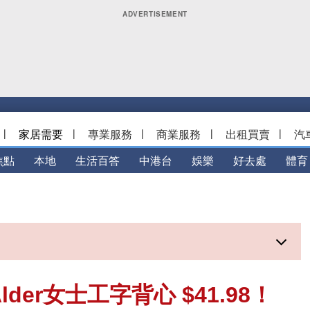
|
家居需要
|
專業服務
|
商業服務
|
出租買賣
|
汽
焦點
本地
生活百答
中港台
娛樂
好去處
體育
Alder女士工字背心 $41.98！