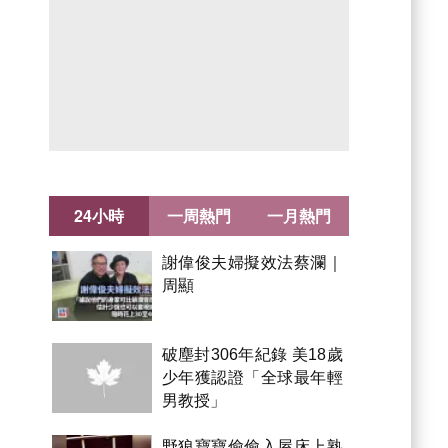
24小時
一周熱門
一月熱門
謝偉俊夫婦擬效法蔡瀾｜
周顯
破塵封306年紀錄 美18歲
少年獲認證「全球最年輕
男教授」
野狼寶寶偷偷入屋床上熟