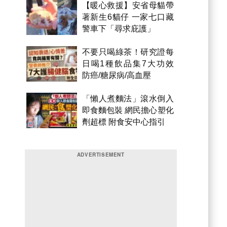
【暖心救援】安省母貓帶
著新生6貓仔 一家七口藏
警車下「尋求庇護」
不要只喝綠茶！研究證每
日喝1種飲品集7大功效
防癌/糖尿病/高血壓
「懶人煮麵法」滾水倒入
即食麵包裝 網民擔心塑化
劑超標 附食安中心指引