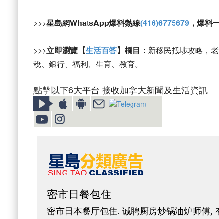
>>>
星島網WhatsApp爆料熱線
(416)6775679
，爆料
>>>
立即瀏覽【
生活百答
】欄目：
新移民抵埗攻略，老
稅、銀行、福利、生育、教育。
點擊以下6大平台 接收加拿大新聞及生活資訊