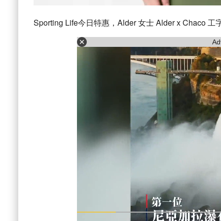
Sporting Life今日特惠，Alder 女士 Alder x Chaco 
Ad