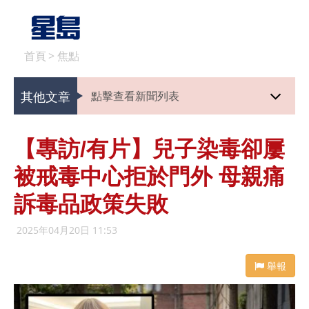
首頁
>
焦點
其他文章
點擊查看新聞列表
【專訪/有片】兒子染毒卻屢
被戒毒中心拒於門外 母親痛
訴毒品政策失敗
2025年04月20日 11:53
舉報