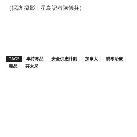
（採訪 攝影：星島記者陳儀芬）
TAGS
卑詩毒品
安全供應計劃
加拿大
戒毒治療
毒品
芬太尼