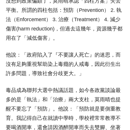
沒想到政策偏頗了，莫雨晴承認「四柱方案」失去
平衡。所謂的四柱包括：預防（Prevention） 2. 執
法（Enforcement） 3. 治療（Treatment） 4. 減少
傷害(harm reduction)，但過去這幾年，資源幾乎都
用在了「減低傷害」。
他說：「政府陷入了『不要讓人死亡』的迷思，而
沒有足夠重視幫助染上毒癮的人戒毒，因此衍生出
許多問題，導致社會分歧更大。」
毒品成為聯邦大選中熱議話題，如今各政黨談論最
多的是「執法」和「治療」兩大支柱，莫雨晴也提
醒不要忘了「預防」。他說：「預防就是要側重教
育。我記得自己在就讀中學時，學校裡常常教導不
要喝酒開車，還會請因酒醉開車而失去雙腳、坐著