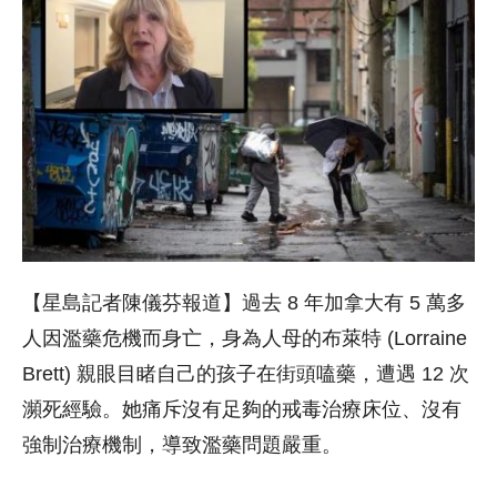
【星島記者陳儀芬報道】過去 8 年加拿大有 5 萬多
人因濫藥危機而身亡，身為人母的布萊特 (Lorraine
Brett) 親眼目睹自己的孩子在街頭嗑藥，遭遇 12 次
瀕死經驗。她痛斥沒有足夠的戒毒治療床位、沒有
強制治療機制，導致濫藥問題嚴重。