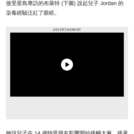
接受星島專訪的布萊特 (下圖) 說起兒子 Jordan 的
染毒經驗泛紅了眼眶。
她說兒子在 14 歲時受朋友影響開始接觸大麻，接著