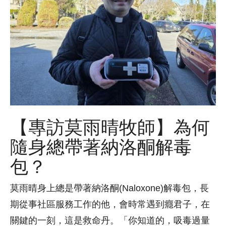
【專訪莫雨晴牧師】為何
隨身總帶著納洛酮解毒
包？
莫雨晴身上總是帶著納洛酮(Naloxone)解毒包，長
期從事社區服務工作的他，會時常遇到癮君子，在
關鍵的一刻，這是救命丹。「你知道的，吸毒過量