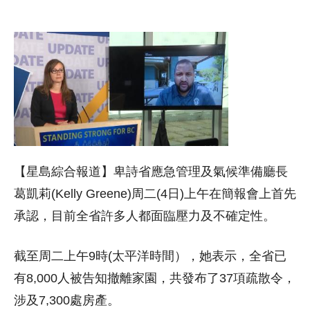
【星島綜合報道】卑詩省應急管理及氣候準備廳長
葛凱莉(Kelly Greene)周二(4日)上午在簡報會上首先
承認，目前全省許多人都面臨壓力及不確定性。
截至周二上午9時(太平洋時間），她表示，全省已
有8,000人被告知撤離家園，共發布了37項疏散令，
涉及7,300處房產。