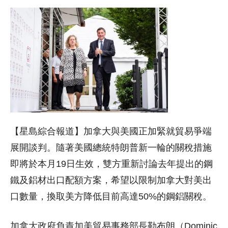
【星島綜合報道】加拿大與美國正加緊就貿易爭端
展開談判。隨著美國總統特朗普新一輪的關稅措施
即將於本月19日生效，雙方重新討論去年提出的鋼
鐵及鋁材出口配額方案，希望以限制加拿大對美出
口數量，換取美方降低目前高達50%的鋼鋁關稅。
加拿大政府負責加美貿易事務部長勒布朗（Dominic