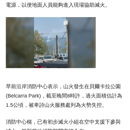
電源，以便地面人員能夠進入現場協助滅火。
早前沿岸消防中心表示，山火發生在貝爾卡拉公園
(Belcarra Park)，截至晚間8時許，過火面積估計為
1.5公頃，被卑詩山火服務處列為火勢失控。
消防中心稱，已有初步滅火小組在空中支援下參與