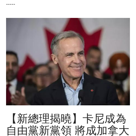
-----
【新總理揭曉】卡尼成為
自由黨新黨領 將成加拿大