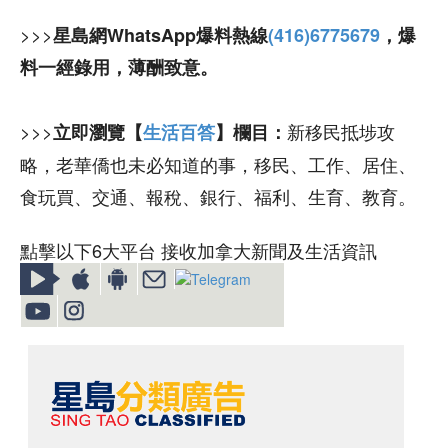
>>>
星島網WhatsApp爆料熱線
(416)6775679
，爆
料一經錄用，薄酬致意。
>>>
新移民抵埗攻
立即瀏覽【
生活百答
】欄目：
略，老華僑也未必知道的事，移民、工作、居住、
食玩買、交通、報稅、銀行、福利、生育、教育。
點擊以下6大平台 接收加拿大新聞及生活資訊