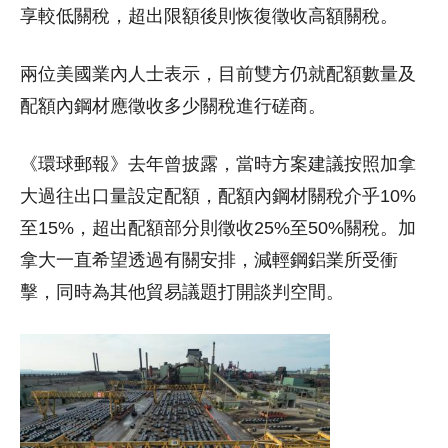
享較低關稅，超出限額後則恢復徵收高額關稅。
兩位美國業內人士表示，目前雙方仍就配額數量及
配額內鋼材應徵收多少關稅進行磋商。
《環球郵報》去年曾披露，當時方案建議按照加拿
大過往出口量設定配額，配額內鋼材關稅介乎10%
至15%，超出配額部分則徵收25%至50%關稅。加
拿大一直希望透過有關安排，減輕鋼鋁業所受衝
擊，同時為其他貿易議題打開談判空間。