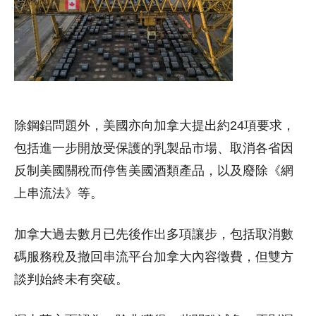
除鋼鋁問題外，美國亦向加拿大提出約24項要求，
包括進一步開放受保護的乳製品市場、取消各省因
反制美國關稅而停售美國酒類產品，以及廢除《網
上串流法》等。
加拿大過去數月已先後作出多項讓步，包括取消數
碼服務稅及撤回串流平台加拿大內容徵費，但雙方
談判始終未有突破。