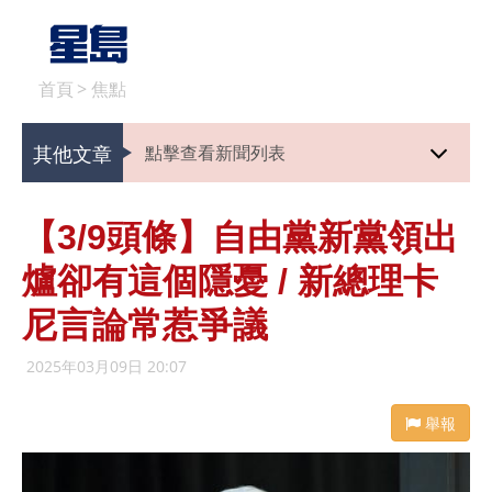
首頁
>
焦點
其他文章
點擊查看新聞列表
【3/9頭條】自由黨新黨領出
爐卻有這個隱憂 / 新總理卡
尼言論常惹爭議
2025年03月09日 20:07
舉報