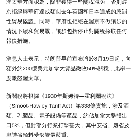
渥太華方面認為，除非獲得一些關稅減免，否則渥
京拒絕與華府達成類似去年英國和日本達成的懲罰
性貿易協議。同時，華府也拒絕在渥京不做讓步的
情況下緩和貿易戰，讓步包括停止對關稅採取任何
報復措施。
消息人士表示，特朗普早前宣布將於8月19日起，向
額外約200億美元加拿大貨品徵收50%關稅，此舉一
度激怒渥太華。
新關稅將根據《1930年斯姆特—霍利關稅法》
（Smoot-Hawley Tariff Act）第338條實施，涉及酒
類、乳製品、電子設備等產品，約佔加拿大整體出
口5%，但對部分行業打擊甚大，其中安省、魁省及
卑詩省預料受影響最嚴重。