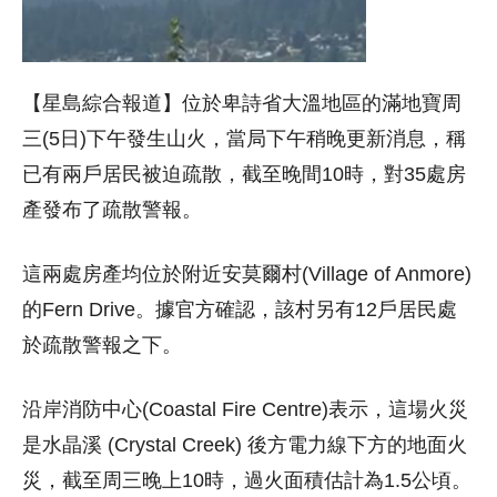
【星島綜合報道】位於卑詩省大溫地區的滿地寶周
三(5日)下午發生山火，當局下午稍晚更新消息，稱
已有兩戶居民被迫疏散，截至晚間10時，對35處房
產發布了疏散警報。
這兩處房產均位於附近安莫爾村(Village of Anmore)
的Fern Drive。據官方確認，該村另有12戶居民處
於疏散警報之下。
沿岸消防中心(Coastal Fire Centre)表示，這場火災
是水晶溪 (Crystal Creek) 後方電力線下方的地面火
災，截至周三晚上10時，過火面積估計為1.5公頃。