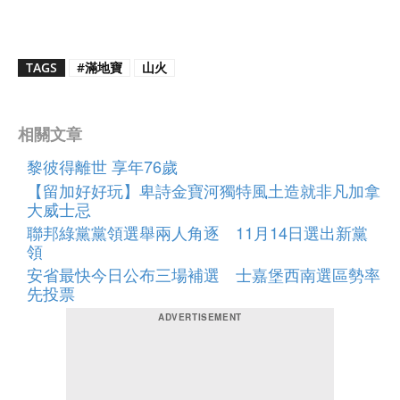
TAGS
#滿地寶
山火
相關文章
黎彼得離世 享年76歲
【留加好好玩】卑詩金寶河獨特風土造就非凡加拿
大威士忌
聯邦綠黨黨領選舉兩人角逐 11月14日選出新黨
領
安省最快今日公布三場補選 士嘉堡西南選區勢率
先投票