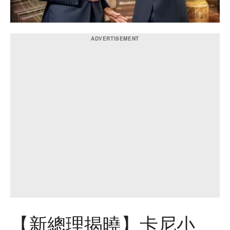
【新總理揭曉】卡尼小