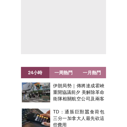
24小時
一周熱門
一月熱門
伊朗局勢｜傳將達成霍峽
重開協議前夕 美解除革命
衛隊相關航空公司及兩客
機制裁
TD：通脹巨獸蠶食荷包
三分一加拿大人最先砍這
些費用