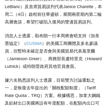
LeBlanc）及首席貿易談判代表Janice Charette，本
周二（4日）啟程前往華盛頓，展開兩星期內第二輪
高層會談，希望打破陷入僵局的雙邊貿易談判。
消息人士透露，勒布朗一行本周將會晤支持《加美
墨協定》（
CUSMA
）的美國工商團體及多名參議
員，但暫時未確定是否會與美國貿易代表葛里爾
（Jamieson Greer）、商務部長盧特里克（Howard
Lutnick）或特朗普政府其他官員會面。
據六名熟悉談判人士透露，目前雙方討論重點之
一，是恢復去年提出的「關稅配額制度」（Tariff
Rate Quota，TRQ）方案。根據構思，加拿大鋼鐵
及鋁材出口美國將設有年度配額，在配額內出口可