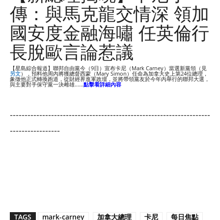
傳：與馬克龍交情深 領加
國安度金融海嘯 任英倫行
長脫歐言論惹議
【星島綜合報道】聯邦自由黨今（9日）宣布卡尼（Mark Carney）當選新黨領（見
另文
），預料他周內將獲總督西蒙（Mary Simon）任命為加拿大史上第24位總理，
象徵他正式轉換跑道，從財經界進軍政壇，並將帶領黨友於今年內舉行的聯邦大選，
與主要對手保守黨一決雌雄......
點擊看詳細內容
--------------------------------------------------------------------
-----------------
TAGS
mark-carney
加拿大總理
卡尼
每日焦點