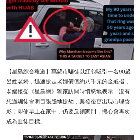
【星島綜合報道】萬錦市騙徒以紅包吸引一名90歲
呂姓老婦，迅速搶走老婦價值約八千元的金戒指，
老婦接受《星島網》獨家訪問時憤怒地表示，沒有
想過騙徒會明目張膽地搶劫，案發後更出現心理陰
影，即使早上在家中，仍要反鎖家門，擔心會再次
成為匪徒目標。
視