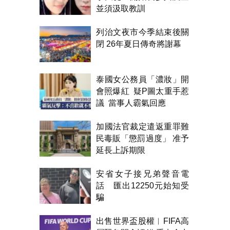
並須汲取教訓
列治文夜市今季結束後關
閉 26年夏日傳奇將謝幕
泰國女公務員「濃妝」開
會照爆紅 疑P圖太重手惹
議 當事人霸氣回應
加國法官裁定遣返重罪難
民毒販「懲罰過度」 准予
延長上訴期限
安省女子接兄弟聲音電
話 匯出12250元始知受
騙
出售世界盃股權︱FIFA高