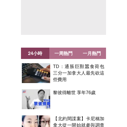
24小時
一周熱門
一月熱門
TD：通脹巨獸蠶食荷包
三分一加拿大人最先砍這
些費用
黎彼得離世 享年76歲
【北約間諜案】卡尼稱加
拿大從一開始就參與調查