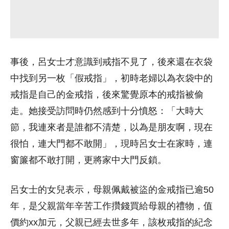
事後，呂女士才意識到戒指不見了，後來還在衣袋
中找到另一枚「假戒指」，初時老婦以為衣袋中的
戒指是自己的金戒指，後來驚覺原本的戒指被偷
走。她接受訪問時仍然感到十分憤怒：「大時大
節，我連來者是誰都不清楚，以為是朋友啊，現在
很怕，連大門都不敢開」，現時呂女士在家時，連
窗簾都不敢打開，更將家中大門反鎖。
呂女士的女兒表示，母親佩戴被盜的金戒指已逾50
年，是父親當年辛苦工作攢錢買給母親的禮物，值
價約xx加元，父親已經去世多年，該枚戒指的紀念