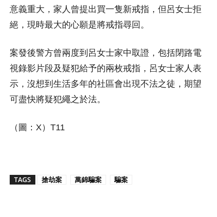
意義重大，家人曾提出買一隻新戒指，但呂女士拒
絕，現時最大的心願是將戒指尋回。
案發後警方曾兩度到呂女士家中取證，包括閉路電
視錄影片段及疑犯給予的兩枚戒指，呂女士家人表
示，沒想到生活多年的社區會出現不法之徒，期望
可盡快將疑犯繩之於法。
（圖：X）T11
TAGS
搶劫案
萬錦騙案
騙案