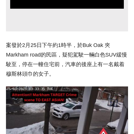
案發於2月25日下午約1時半，於Buk Oak 夾
Markham road的民區，疑犯駕駛一輛白色SUV緩慢
駛至，停在一幢住宅前，汽車的後座上有一名戴着
穆斯林頭巾的女子。