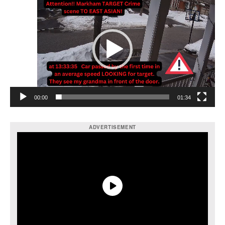
訊
播
放
器
00:00
01:34