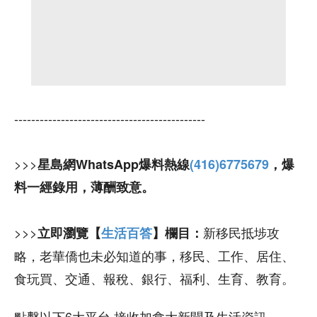
---------------------------------------------
>>>
星島網WhatsApp爆料熱線
(416)6775679
，爆
料一經錄用，薄酬致意。
>>>
新移民抵埗攻
立即瀏覽【
生活百答
】欄目：
略，老華僑也未必知道的事，移民、工作、居住、
食玩買、交通、報稅、銀行、福利、生育、教育。
點擊以下6大平台 接收加拿大新聞及生活資訊