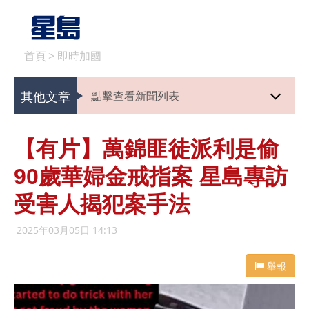
首頁
>
即時加國
其他文章
點擊查看新聞列表
【有片】萬錦匪徒派利是偷
90歲華婦金戒指案 星島專訪
受害人揭犯案手法
2025年03月05日 14:13
舉報