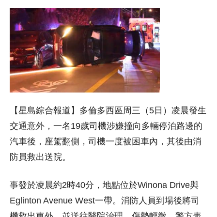
【星島綜合報道】多倫多西區周三（5日）凌晨發生
交通意外，一名19歲司機涉嫌撞向多輛停泊路邊的
汽車後，座駕翻側，司機一度被困車內，其後由消
防員救出送院。
事發於凌晨約2時40分，地點位於Winona Drive與
Eglinton Avenue West一帶。消防人員到場後將司
機救出車外，並送往醫院治理，傷勢輕微。警方表