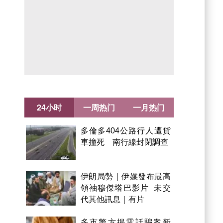
24小时
一周热门
一月热门
多倫多404公路行人遭貨
車撞死 南行線封閉調查
伊朗局勢｜伊媒發布最高
領袖穆傑塔巴影片 未交
代其他訊息｜有片
多市警方揭電話騙案新