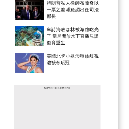
特朗普私人律師布蘭奇以
一票之差 獲確認出任司法
部長
卑詩海底森林被海膽吃光
了 當局開放水下直播見證
復育重生
美國北卡小姐涉種族歧視
遭褫奪后冠