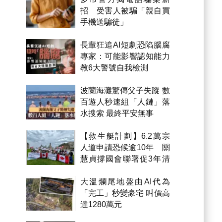
招 受害人被騙「親自買
手機送騙徒」
長輩狂追AI短劇恐陷腦腐
專家：可能影響認知能力
教6大警號自我檢測
波蘭海灘驚傳父子失蹤 數
百遊人秒速組「人鏈」落
水搜索 最終平安無事
【救生艇計劃】6.2萬宗
人道申請恐候逾10年 關
慧貞撐國會聯署促3年清
積壓
大溫爛尾地盤由AI代為
「完工」秒變豪宅 叫價高
達1280萬元