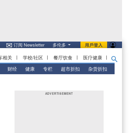
✉
订阅 Newsletter
多伦多
用戶登入
车相关
|
学校/社区
|
餐厅饮食
|
医疗健康
|
财经
健康
专栏
超市折扣
杂货折扣