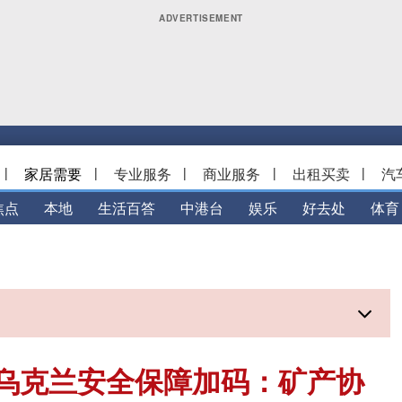
|
家居需要
|
专业服务
|
商业服务
|
出租买卖
|
汽
焦点
本地
生活百答
中港台
娱乐
好去处
体育
乌克兰安全保障加码：矿产协