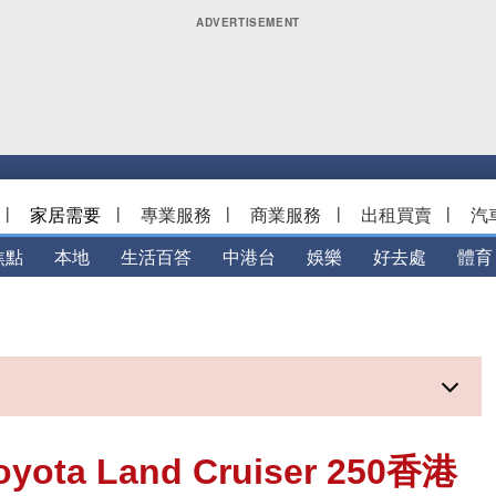
|
家居需要
|
專業服務
|
商業服務
|
出租買賣
|
汽
焦點
本地
生活百答
中港台
娛樂
好去處
體育
a Land Cruiser 250香港