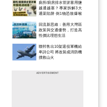
廁所/廚房排水管淤塞用鹽
越通越塞？專家拆解3大
通渠陷阱 倒1物恐致爆喉
漏水
回流新思維：善用大灣區
政策與交通優勢，打造高
性價比理想生活
聯邦售出10架退役軍機給
卑詩公司 將改裝成消防機
撲救山火