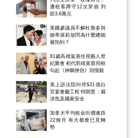
遭租客蹲守12次穿崩 判
賠3.6萬元
美國參議員不解杜魯多與
姬蒂派莉放閃為什麼總能
被拍到？
81歲高雄返港佳視藝人世
紀聚會 初代郭靖黃蓉同框
勾起《神鵰俠侶》回憶殺
美上訴法院叫停$31億白
宮宴會廳工程 特朗普：裁
決危及國家安全
加拿大平均租金叫價連跌
22個月 有大都會已見轉
勢