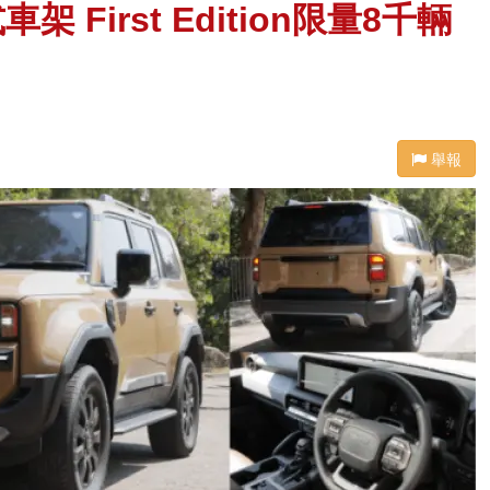
 First Edition限量8千輛
舉報