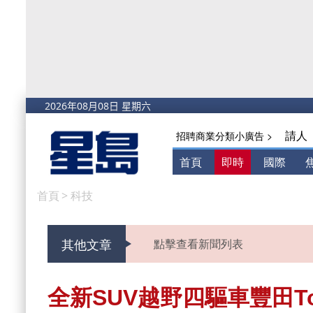
請人
招聘商業分類小廣告 >
首頁
即時
國際
首頁
>
科技
其他文章
點擊查看新聞列表
全新SUV越野四驅車豐田Toyot