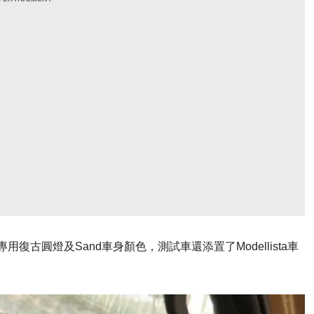
ion特別版配上專用復古圓燈及Sand車身顏色，測試車還添置了Modellista車