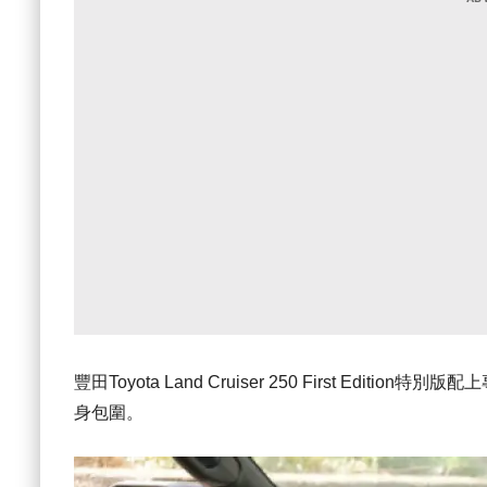
豐田Toyota Land Cruiser 250 First Edit
身包圍。