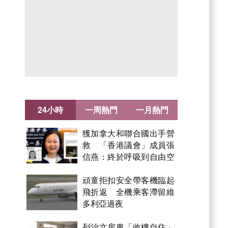
24小時
一周熱門
一月熱門
獲加拿大和聯合國出手營
救 「香港議會」成員張
信燕：終於呼吸到自由空
氣！
頑童拒扣安全帶客機臨起
飛折返 全機乘客滯留維
多利亞過夜
列治文房東「收樓自住」