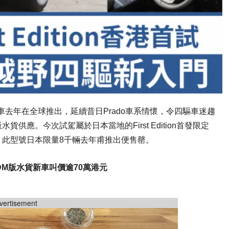
50)四驅越野車去年在全球推出，延續昔日Prado車系情懷，令四驅車迷趨
應。今次試駕屬於日本當地的First Edition首發限定
，此型號日本限量8千輛去年甫推出便售罄。
日本JDM版水貨新車叫價逾70萬港元
vertisement