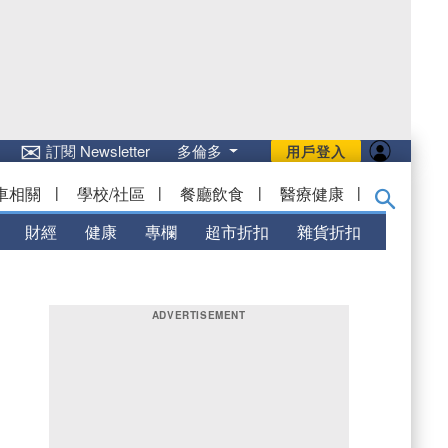
✉
訂閱 Newsletter
多倫多
用戶登入
車相關
|
學校/社區
|
餐廳飲食
|
醫療健康
|
財經
健康
專欄
超市折扣
雜貨折扣