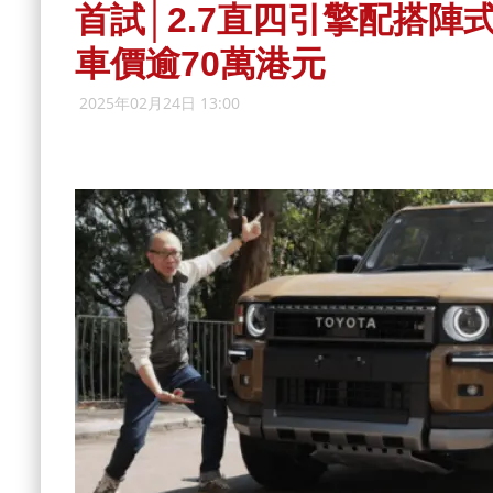
首試│2.7直四引擎配搭陣式車架
車價逾70萬港元
2025年02月24日 13:00