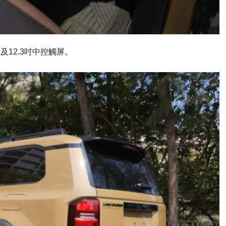
碼錶板及12.3吋中控觸屏。