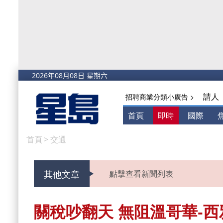
請人
招聘商業分類小廣告 >
首頁
即時
國際
首頁
>
交通
其他文章
點擊查看新聞列表
關稅吵翻天 無阻溫哥華-