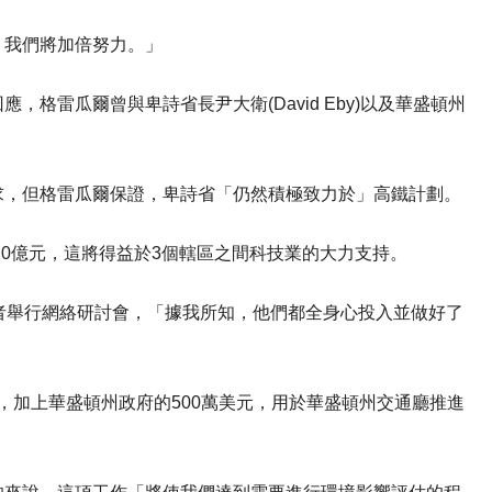
，我們將加倍努力。」
格雷瓜爾曾與卑詩省長尹大衛(David Eby)以及華盛頓州
求，但格雷瓜爾保證，卑詩省「仍然積極致力於」高鐵計劃。
20億元，這將得益於3個轄區之間科技業的大力支持。
者舉行網絡研討會，「據我所知，他們都全身心投入並做好了
元，加上華盛頓州政府的500萬美元，用於華盛頓州交通廳推進
。