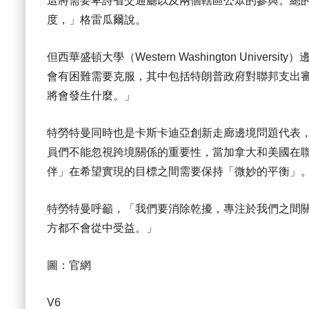
這將需要卑詩省交通廳以及兩個轄區公眾的參與。總
度，」格雷瓜爾說。
但西華盛頓大學（Western Washington Univers
會有困難需要克服，其中包括特朗普政府對聯邦支出
將會發生什麼。」
特勞特曼同時也是卡斯卡迪亞創新走廊邊境問題代表
員們不能忽視跨境關係的重要性，當加拿大和美國在
伴」在希望實現的目標之間需要保持「微妙的平衡」
特勞特曼呼籲，「我們要消除乾擾，專注於我們之間
方都不會從中受益。」
圖：官網
V6