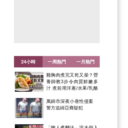
24小時
一周熱門
一月熱門
雞胸肉煮完又乾又柴？營
養師教3步令肉質鮮嫩多
汁 煮前用洋蔥/水果/乳酪
醃製都得？
萬錦市深夜小巷性侵案
警方追緝亞裔疑犯
「懶人煮麵法」滾水倒入