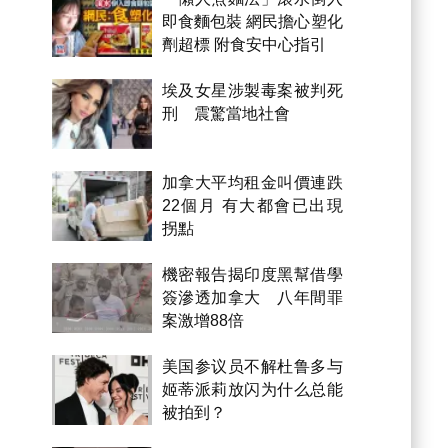
即食麵包裝 網民擔心塑化
劑超標 附食安中心指引
埃及女星涉製毒案被判死
刑 震驚當地社會
加拿大平均租金叫價連跌
22個月 有大都會已出現
拐點
機密報告揭印度黑幫借學
簽滲透加拿大 八年間罪
案激增88倍
美国参议员不解杜鲁多与
姬蒂派莉放闪为什么总能
被拍到？