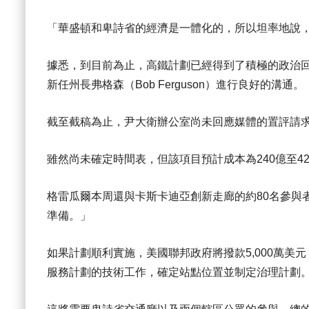
「華盛頓和卑詩省的經濟是一體化的，所以坦率地說
據悉，到目前為止，高鐵計劃已經得到了積極的政治回應，
新任州長弗格森（Bob Ferguson）進行良好的溝通。
截至截稿為止，尹大衛辦公室尚未回應媒體的置評請
雖然尚未確定時間表，但該項目預計成本為240億至4
格雷瓜爾本周還與卡斯卡迪亞創新走廊的約80名參與
準備。」
如果計劃順利實施，美國聯邦政府將撥款5,000萬美
服務計劃的技術工作，確定站點位置並制定治理計劃