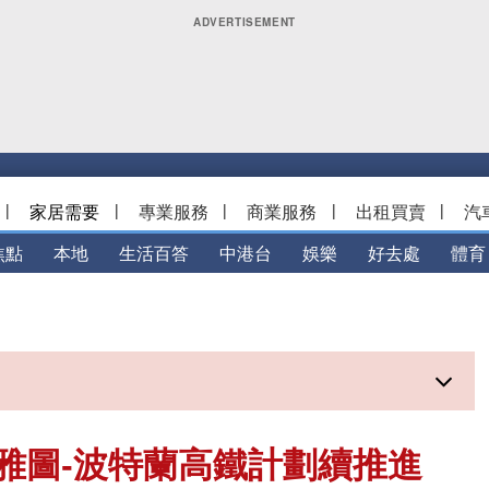
|
家居需要
|
專業服務
|
商業服務
|
出租買賣
|
汽
焦點
本地
生活百答
中港台
娛樂
好去處
體育
西雅圖-波特蘭高鐵計劃續推進