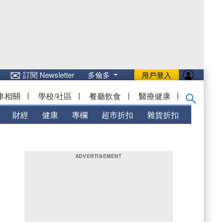
✉
訂閱 Newsletter
多倫多
用戶登入
車相關
|
學校/社區
|
餐廳飲食
|
醫療健康
|
財經
健康
專欄
超市折扣
雜貨折扣