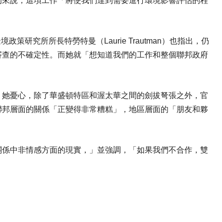
的來說，這項工作「將使我們達到需要進行環境影響評估的程
ity）邊境政策研究所所長特勞特曼（Laurie Trautman）也指出，仍
審查的不確定性。而她就「想知道我們的工作和整個聯邦政府
，她憂心，除了華盛頓特區和渥太華之間的劍拔弩張之外，官
聯邦層面的關係「正變得非常糟糕」，地區層面的「朋友和夥
。
關係中非情感方面的現實，」並強調，「如果我們不合作，雙