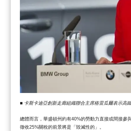
■ 卡斯卡迪亞創新走廊組織聯合主席格雷瓜爾表示高
總體而言，華盛頓州約有40%的勞動力直接或間接參
徵收25%關稅的前景將是「毀滅性的」。