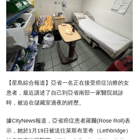
【星島綜合報道】亞省一名正在接受癌症治療的女
患者，最近講述了自己到亞省南部一家醫院就診
時，被迫在儲藏室過夜的經歷。
據CityNews報道，亞省癌症患者羅爾(Rose Roll)表
示，她於1月19日被送往萊斯布里奇（Lethbridge）