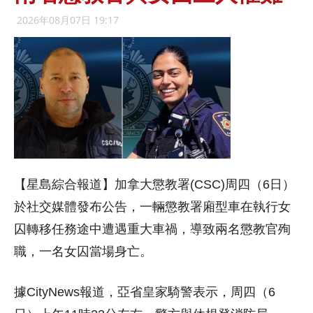
2026年08月07日 19:17
【星島綜合報道】加拿大懲教署(CSC)周四（6日）
於社交媒體發布公告，一輛懲教署廂型車在執行女
囚轉移任務途中遭遇重大車禍，導致兩名懲教官殉
職，一名女囚當場身亡。
據CityNews報道，亞省皇家騎警表示，周四（6