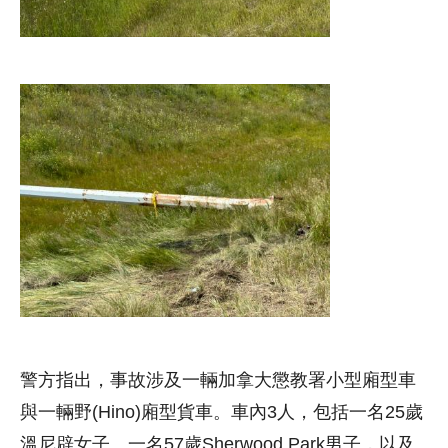
警方指出，事故涉及一輛加拿大懲教署小型廂型車
與一輛野(Hino)廂型貨車。車內3人，包括一名25歲
溫尼辟女子、一名57歲Sherwood Park男子，以及