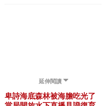
延伸閱讀
卑詩海底森林被海膽吃光了
當局開放水下直播見證復育