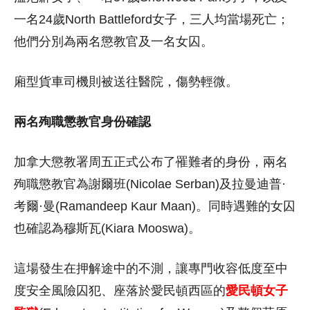
一名24歲North Battleford女子，三人均當場死亡；
他們分別為兩名懲教官及一名女囚。
廂型貨車司機則被送往醫院，傷勢輕微。
兩名殉職懲教官身份確認
加拿大懲教署周五正式公布了罹難者的身份，兩名
殉職懲教官為謝爾班(Nicolae Serban)及拉曼迪普·
考爾·曼(Ramandeep Kaur Maan)。同時遇難的女囚
也確認為穆斯瓦(Kiara Mooswa)。
這場發生在押解途中的不測，讓專門收容低度至中
度安全風險囚犯、座落於愛民頓西區的
愛民頓女子