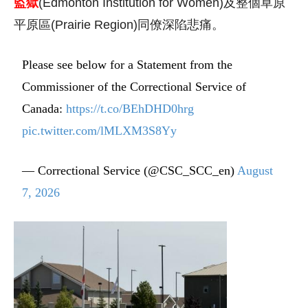
監獄
(Edmonton Institution for Women)及整個草原
平原區(Prairie Region)同僚深陷悲痛。
Please see below for a Statement from the
Commissioner of the Correctional Service of
Canada:
https://t.co/BEhDHD0hrg
pic.twitter.com/lMLXM3S8Yy
— Correctional Service (@CSC_SCC_en)
August
7, 2026