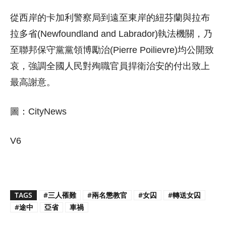
從西岸的卡加利警察局到遠至東岸的紐芬蘭與拉布
拉多省(Newfoundland and Labrador)執法機關，乃
至聯邦保守黨黨領博勵治(Pierre Poilievre)均公開致
哀，強調全國人民對殉職官員捍衛治安的付出致上
最高謝意。
圖：CityNews
V6
TAGS
#三人罹難
#兩名懲教官
#女囚
#轉送女囚
#途中
亞省
車禍