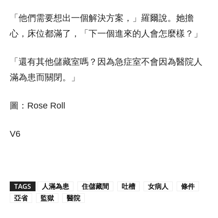
「他們需要想出一個解決方案，」羅爾說。她擔
心，床位都滿了，「下一個進來的人會怎麼樣？」
「還有其他儲藏室嗎？因為急症室不會因為醫院人
滿為患而關閉。」
圖：Rose Roll
V6
TAGS
人滿為患
住儲藏間
吐槽
女病人
條件
亞省
監獄
醫院