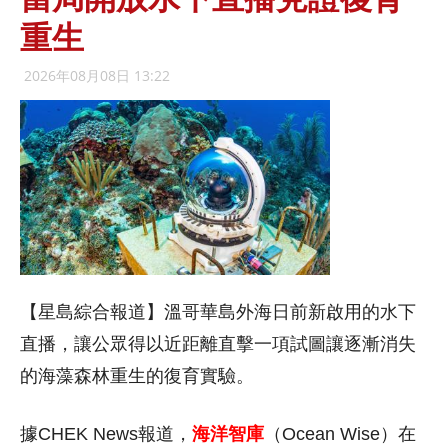
重生
2026年08月08日 13:22
【星島綜合報道】溫哥華島外海日前新啟用的水下
直播，讓公眾得以近距離直擊一項試圖讓逐漸消失
的海藻森林重生的復育實驗。
據CHEK News報道，
海洋智庫
（Ocean Wise）在