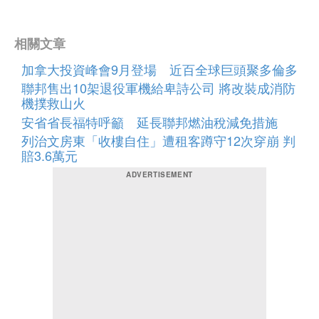
相關文章
加拿大投資峰會9月登場 近百全球巨頭聚多倫多
聯邦售出10架退役軍機給卑詩公司 將改裝成消防
機撲救山火
安省省長福特呼籲 延長聯邦燃油稅減免措施
列治文房東「收樓自住」遭租客蹲守12次穿崩 判
賠3.6萬元