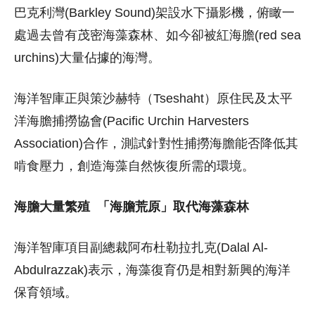
巴克利灣(Barkley Sound)架設水下攝影機，俯瞰一
處過去曾有茂密海藻森林、如今卻被紅海膽(red sea
urchins)大量佔據的海灣。
海洋智庫正與策沙赫特（Tseshaht）原住民及太平
洋海膽捕撈協會(Pacific Urchin Harvesters
Association)合作，測試針對性捕撈海膽能否降低其
啃食壓力，創造海藻自然恢復所需的環境。
海膽大量繁殖
「海膽荒原」取代海藻森林
海洋智庫項目副總裁阿布杜勒拉扎克(Dalal Al-
Abdulrazzak)表示，海藻復育仍是相對新興的海洋
保育領域。