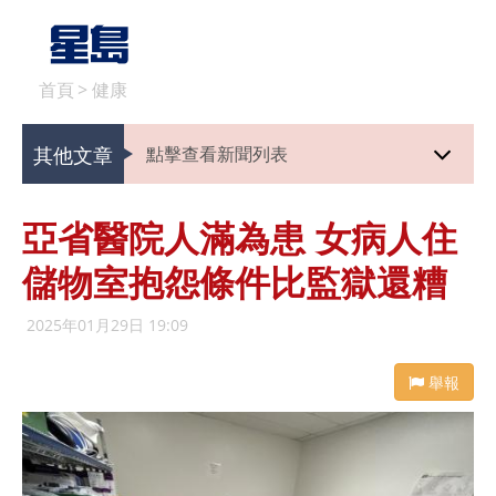
首頁
>
健康
其他文章
點擊查看新聞列表
亞省醫院人滿為患 女病人住
儲物室抱怨條件比監獄還糟
2025年01月29日 19:09
舉報