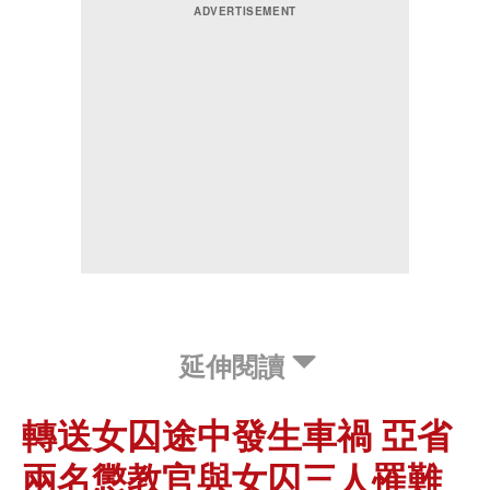
延伸閱讀
轉送女囚途中發生車禍 亞省
兩名懲教官與女囚三人罹難