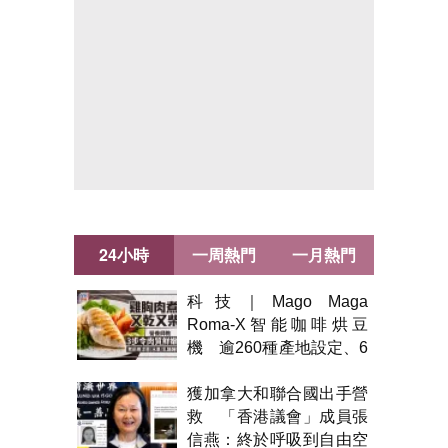
24小時
一周熱門
一月熱門
科技｜Mago Maga
Roma-X智能咖啡烘豆
機 逾260種產地設定、6
級烘焙 300克一次完成
獲加拿大和聯合國出手營
救 「香港議會」成員張
信燕：終於呼吸到自由空