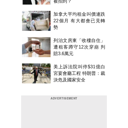
被拍到？
加拿大平均租金叫價連跌
22個月 有大都會已見轉
勢
列治文房東「收樓自住」
遭租客蹲守12次穿崩 判
賠3.6萬元
美上訴法院叫停$31億白
宮宴會廳工程 特朗普：裁
決危及國家安全