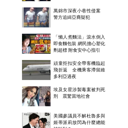
氣！
萬錦市深夜小巷性侵案
警方追緝亞裔疑犯
「懶人煮麵法」滾水倒入
即食麵包裝 網民擔心塑化
劑超標 附食安中心指引
頑童拒扣安全帶客機臨起
飛折返 全機乘客滯留維
多利亞過夜
埃及女星涉製毒案被判死
刑 震驚當地社會
美國參議員不解杜魯多與
姬蒂派莉放閃為什麼總能