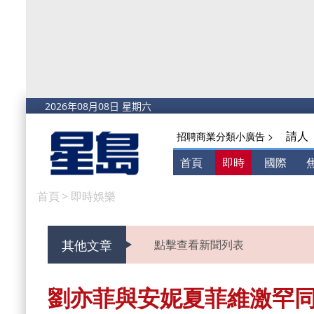
請人
招聘商業分類小廣告 >
首頁
即時
國際
首頁
>
即時娛樂
其他文章
點擊查看新聞列表
劉亦菲與安妮夏菲維激罕同