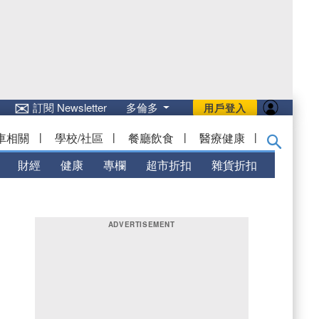
✉
訂閱 Newsletter
多倫多
用戶登入
車相關
|
學校/社區
|
餐廳飲食
|
醫療健康
|
財經
健康
專欄
超市折扣
雜貨折扣