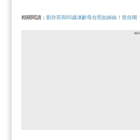
相關閱讀：
劉亦菲與65歲凍齡母合照如姊妹！曾自嘲「