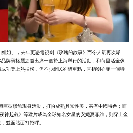
仙姐姐」，去年更憑電視劇《玫瑰的故事》而令人氣再次爆
侈品牌寶格麗之邀出席一個於上海舉行的活動，和荷里活金像
情成功登上熱搜榜，但不少網民卻錯重點，直指劉亦菲一個特
裙配襯巨型鑽飾現身活動，打扮成熟具知性美，甚有中國特色；而
俠—夜神起義》等猛片成為全球知名女星的安妮夏菲維，則穿上金
來，並面貼面打招呼。