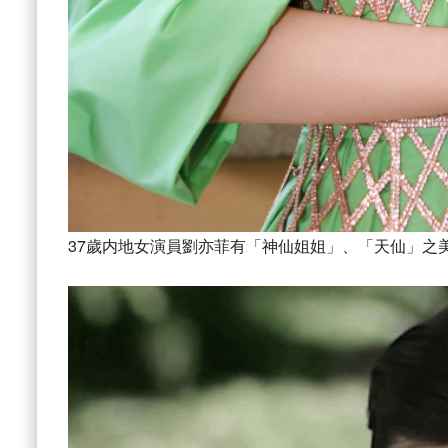
37歲内地女演員劉亦菲有「神仙姐姐」、「天仙」之美譽