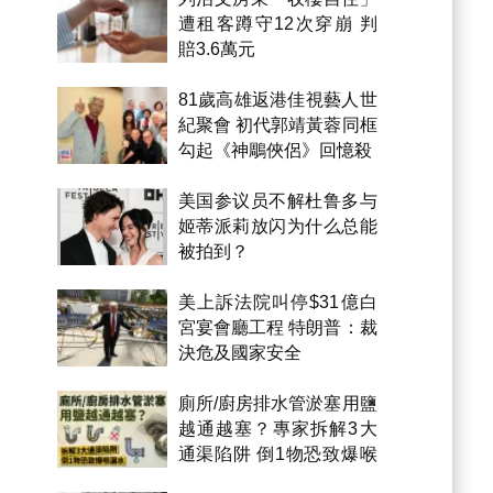
遭租客蹲守12次穿崩 判
賠3.6萬元
81歲高雄返港佳視藝人世
紀聚會 初代郭靖黃蓉同框
勾起《神鵰俠侶》回憶殺
美国参议员不解杜鲁多与
姬蒂派莉放闪为什么总能
被拍到？
美上訴法院叫停$31億白
宮宴會廳工程 特朗普：裁
決危及國家安全
廁所/廚房排水管淤塞用鹽
越通越塞？專家拆解3大
通渠陷阱 倒1物恐致爆喉
漏水