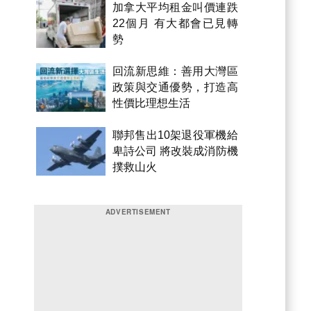
加拿大平均租金叫價連跌
22個月 有大都會已見轉
勢
回流新思維：善用大灣區
政策與交通優勢，打造高
性價比理想生活
聯邦售出10架退役軍機給
卑詩公司 將改裝成消防機
撲救山火