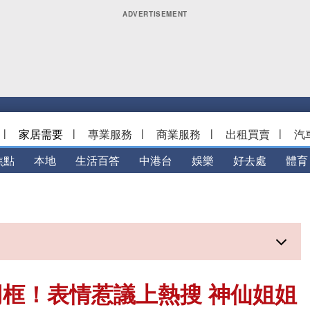
|
家居需要
|
專業服務
|
商業服務
|
出租買賣
|
汽
焦點
本地
生活百答
中港台
娛樂
好去處
體育
框！表情惹議上熱搜 神仙姐姐