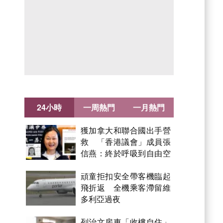
24小時
一周熱門
一月熱門
獲加拿大和聯合國出手營
救 「香港議會」成員張
信燕：終於呼吸到自由空
氣！
頑童拒扣安全帶客機臨起
飛折返 全機乘客滯留維
多利亞過夜
列治文房東「收樓自住」