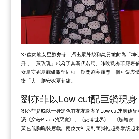
37歲內地女星劉亦菲，憑出眾外貌和氣質被封為「神
升，「黃玫瑰」成為了其新代名詞。昨晚劉亦菲應奢
女星安妮夏菲維激罕同框，期間劉亦菲憑一個可愛表
徵「大」勝安妮夏菲維。
劉亦菲以Low cut配巨鑽現身
劉亦菲是晚以一身黑色有花花圖案的Low cut連身
憑《穿著Prada的惡魔》、《悲慘世界》、《蝙蝠
黃色低胸晚裝應戰。兩位女神見到面就拖起身攀談起