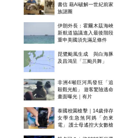
書信 藉AI破解一世紀前家
族謎團
伊朗外長：霍爾木茲海峽
新航道協議進入最後階段
重申美國須先滿足條件
琵鷺颱風生成 與白海豚
及昌鴻呈「三颱共舞」
非洲4噸巨河馬發狂「追
殺觀光船」 遊客驚險逃命
畫面曝光｜有片
泰國校園槍擊｜14歲倖存
女學生急煞阿媽「勿來
電」 護士母遙控大女數槍
聲報警