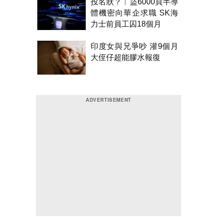
投名狀？︱盜6000頁半導
體機密向華企求職 SK海
力士前員工囚18個月
印度女與兄爭吵 灌9個月
大侄仔超能膠水報復