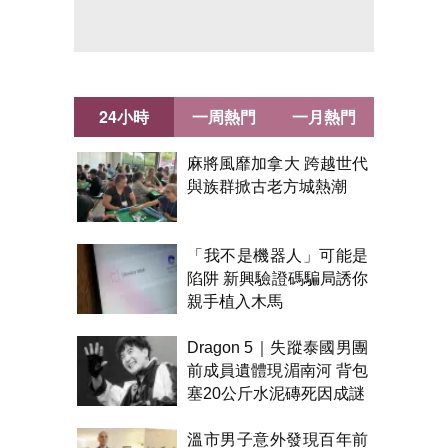
24小時
一周熱門
一月熱門
麻將風靡加拿大 跨越世代
與族群掀古老方城熱潮
「我不是機器人」可能是
陷阱 新興驗證碼騙局誘你
親手植入木馬
Dragon 5｜失蹤泰國男團
前成員遺體現湄南河 背包
塞20公斤水泥磚死因成謎
溫市男子意外發現百年前