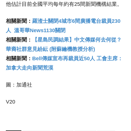
他估計目前全國平均每年約有25間新聞機構結業。
相關新聞：
羅渣士關閉4城市6間廣播電台裁員230
人 溫哥華News1130關閉
相關新聞：
【星島民調結果】中文傳媒何去何從？
華裔社群意見紛紜 (附蘇鑰機教授分析)
相關新聞：
Bell傳媒宣布再裁員近50人 工會主席：
加拿大走向新聞荒漠
圖：加通社
V20