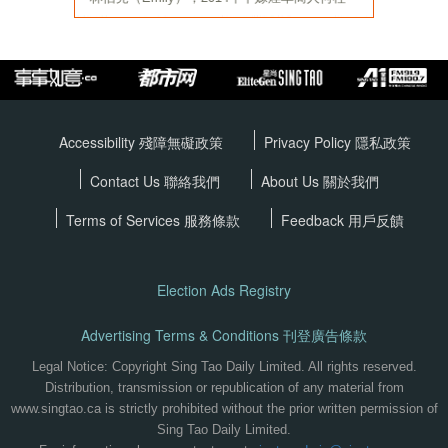
Accessibility 殘障無礙政策
Privacy Policy
隱私政策
Contact Us 聯絡我們
About Us 關於我們
Terms of Services
服務條款
Feedback 用戶反饋
Election Ads Registry
Advertising Terms & Conditions 刊登廣告條款
Legal Notice: Copyright Sing Tao Daily Limited. All rights reserved.
Distribution, transmission or republication of any material from
www.singtao.ca is strictly prohibited without the prior written permission of
Sing Tao Daily Limited.