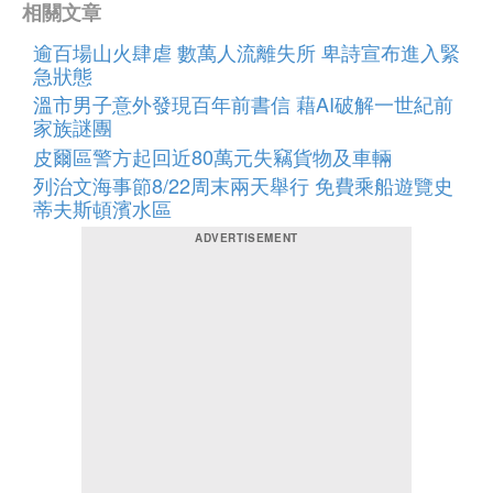
相關文章
逾百場山火肆虐 數萬人流離失所 卑詩宣布進入緊
急狀態
溫市男子意外發現百年前書信 藉AI破解一世紀前
家族謎團
皮爾區警方起回近80萬元失竊貨物及車輛
列治文海事節8/22周末兩天舉行 免費乘船遊覽史
蒂夫斯頓濱水區