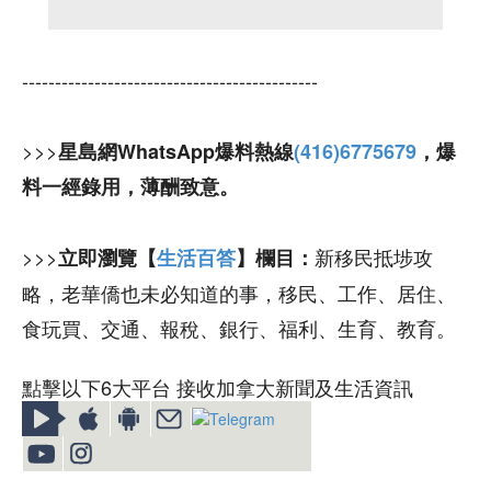
---------------------------------------------
>>>
星島網WhatsApp爆料熱線
(416)6775679
，爆
料一經錄用，薄酬致意。
>>>
新移民抵埗攻
立即瀏覽【
生活百答
】欄目：
略，老華僑也未必知道的事，移民、工作、居住、
食玩買、交通、報稅、銀行、福利、生育、教育。
點擊以下6大平台 接收加拿大新聞及生活資訊