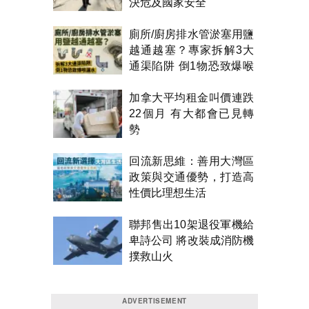
決危及國家安全
廁所/廚房排水管淤塞用鹽
越通越塞？專家拆解3大
通渠陷阱 倒1物恐致爆喉
漏水
加拿大平均租金叫價連跌
22個月 有大都會已見轉
勢
回流新思維：善用大灣區
政策與交通優勢，打造高
性價比理想生活
聯邦售出10架退役軍機給
卑詩公司 將改裝成消防機
撲救山火