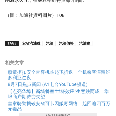
削減永久化，省級稅率維持於每升9仙。
（圖：加通社資料圖片）T08
TAGS
安省汽油稅
汽油
汽油價格
汽油稅
相关文章
顽童拒扣安全带客机临起飞折返 全机乘客滞留维
多利亚过夜
8月7日焦点新闻 (A1电台YouTube频道)
【点亮华埠】新城餐室“世杯效应”生意跌两成 华
埠商户期待变失望
皇家骑警捣破安省可卡因贩毒网络 起回逾四百万
元毒品