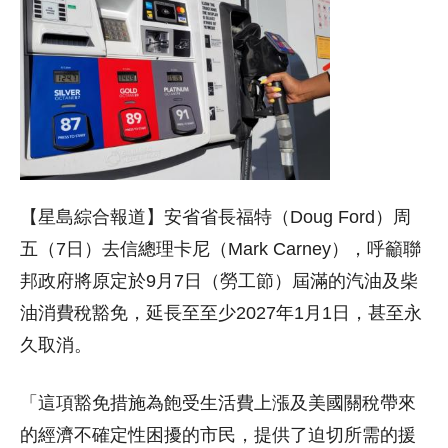
【星島綜合報道】安省省長福特（Doug Ford）周
五（7日）去信總理卡尼（Mark Carney），呼籲聯
邦政府將原定於9月7日（勞工節）屆滿的汽油及柴
油消費稅豁免，延長至至少2027年1月1日，甚至永
久取消。
「這項豁免措施為飽受生活費上漲及美國關稅帶來
的經濟不確定性困擾的市民，提供了迫切所需的援