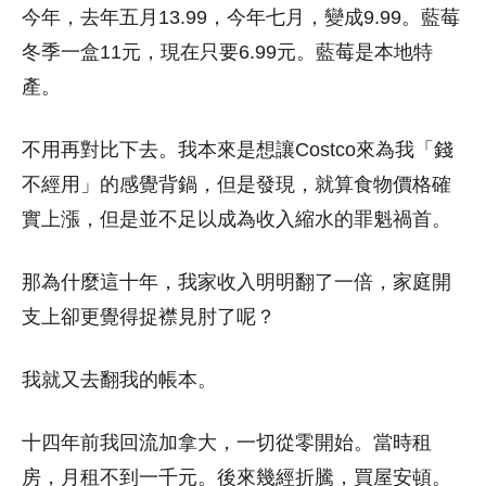
今年，去年五月13.99，今年七月，變成9.99。藍莓
冬季一盒11元，現在只要6.99元。藍莓是本地特
產。
不用再對比下去。我本來是想讓Costco來為我「錢
不經用」的感覺背鍋，但是發現，就算食物價格確
實上漲，但是並不足以成為收入縮水的罪魁禍首。
那為什麼這十年，我家收入明明翻了一倍，家庭開
支上卻更覺得捉襟見肘了呢？
我就又去翻我的帳本。
十四年前我回流加拿大，一切從零開始。當時租
房，月租不到一千元。後來幾經折騰，買屋安頓。