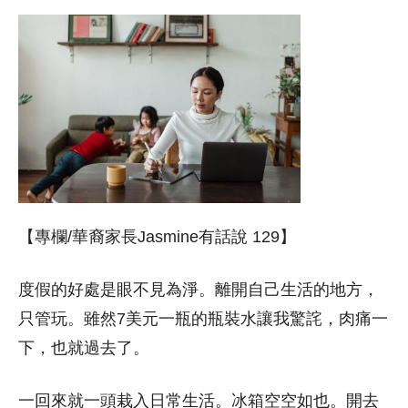
【專欄/華裔家長Jasmine有話說 129】
度假的好處是眼不見為淨。離開自己生活的地方，
只管玩。雖然7美元一瓶的瓶裝水讓我驚詫，肉痛一
下，也就過去了。
一回來就一頭栽入日常生活。冰箱空空如也。開去