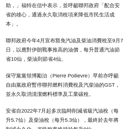
助，」福特在信中表示，並呼籲聯邦政府「配合安
省的雄心，通過永久取消稅項來降低市民生活成
本」。
聯邦政府今年4月宣布豁免汽油及柴油消費稅至9月7
日，以應對伊朗戰事推高的油價，每升普通汽油節
省10仙，柴油則節省4仙。
保守黨黨領博勵治（Pierre Poilievre）早前亦呼籲
自由黨政府暫停聯邦燃料消費稅及汽柴油的GST，
並永久取消清潔燃料標準及工業碳稅。
安省自2022年7月起多次臨時削減省級汽油稅（每
升5.7仙）及柴油稅（每升5.3仙），最終於去年將