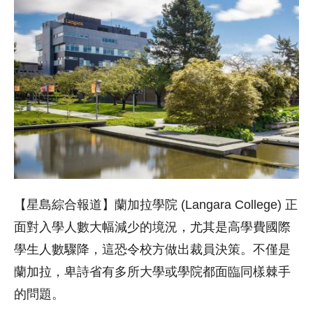
【星島綜合報道】蘭加拉學院 (Langara College) 正
面對入學人數大幅減少的境況，尤其是高學費國際
學生人數驟降，這恐令校方做出裁員決策。不僅是
蘭加拉，卑詩省有多所大學或學院都面臨同樣棘手
的問題。