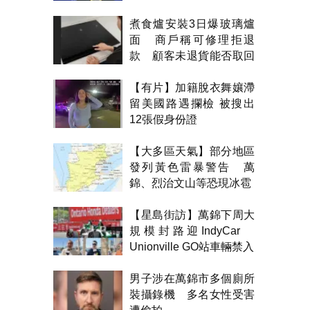
煮食爐安裝3日爆玻璃爐
面 商戶稱可修理拒退
款 顧客未退貨能否取回
金錢？
【有片】加籍脫衣舞孃滯
留美國路遇攔檢 被搜出
12張假身份證
【大多區天氣】部分地區
發列黃色雷暴警告 萬
錦、烈治文山等恐現冰雹
【星島街訪】萬錦下周大
規模封路迎IndyCar
Unionville GO站車輛禁入
男子涉在萬錦市多個廁所
裝攝錄機 多名女性受害