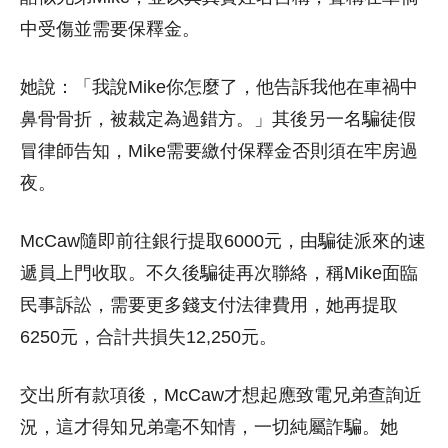
中受傷並需要保釋金。
她說：「我說Mike你怎麼了，他告訴我他在車禍中
鼻骨骨折，被裁定為過錯方。」其後另一名騙徒假
冒律師告知，Mike需要繳付保釋金否則須在牢房過
夜。
McCaw隨即前往銀行提取6000元，由騙徒派來的速
遞員上門收取。不久後騙徒再次聯絡，稱Mike面臨
民事訴訟，需要更多錢支付法律費用，她再提取
6250元，合計共損失12,250元。
交出所有款項後，McCaw才想起應致電兄弟查詢近
況，這才得知兄弟毫不知情，一切純屬詐騙。她