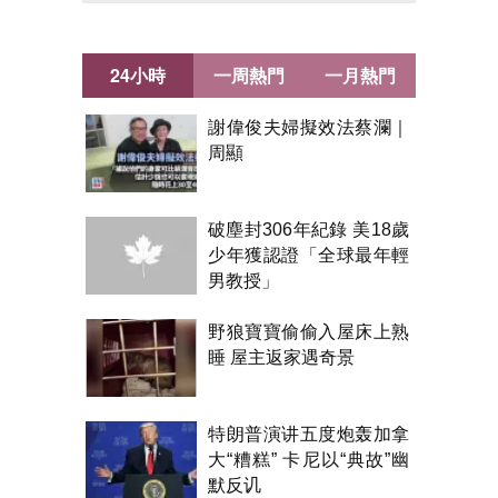
24小時
一周熱門
一月熱門
謝偉俊夫婦擬效法蔡瀾｜
周顯
破塵封306年紀錄 美18歲
少年獲認證「全球最年輕
男教授」
野狼寶寶偷偷入屋床上熟
睡 屋主返家遇奇景
特朗普演讲五度炮轰加拿
大“糟糕” 卡尼以“典故”幽
默反讥