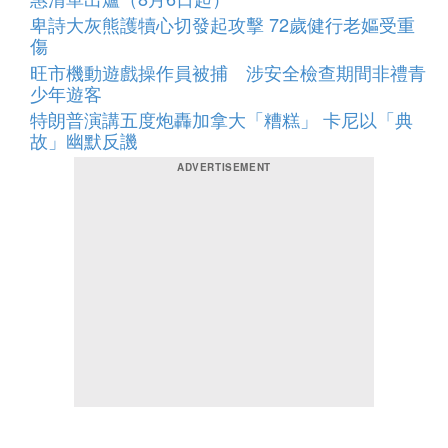
卑詩大灰熊護犢心切發起攻擊 72歲健行老嫗受重
傷
旺市機動遊戲操作員被捕 涉安全檢查期間非禮青
少年遊客
特朗普演講五度炮轟加拿大「糟糕」 卡尼以「典
故」幽默反譏