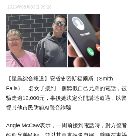
2026年08月06日 09:28
【星島綜合報道】安省史密斯福爾斯（Smith
Falls）一名女子接到一個聽似自己兄弟的電話，被
騙走逾12,000元，事後她決定公開講述遭遇，以警
惕其他市民防範AI聲音詐騙。
Angie McCaw表示，一周前接到電話時，對方聲音
酷似兄弟Mike，並以其真實姓名自稱，聲稱在車禍