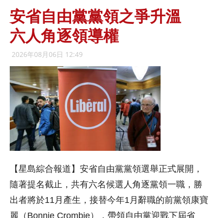
安省自由黨黨領之爭升溫
六人角逐領導權
2026年08月06日 12:49
【星島綜合報道】安省自由黨黨領選舉正式展開，
隨著提名截止，共有六名候選人角逐黨領一職，勝
出者將於11月產生，接替今年1月辭職的前黨領康寶
麗（Bonnie Crombie），帶領自由黨迎戰下屆省