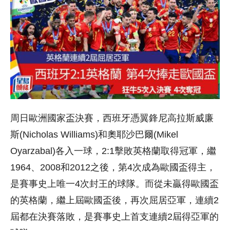
周日歐洲國家盃決賽，西班牙憑翼鋒尼高拉斯威廉
斯(Nicholas Williams)和奧耶沙巴爾(Mikel
Oyarzabal)各入一球，2:1擊敗英格蘭取得冠軍，繼
1964、2008和2012之後，第4次成為歐國盃得主，
是賽事史上唯一4次封王的球隊。而從未贏得歐國盃
的英格蘭，繼上屆歐國盃後，再次屈居亞軍，連續2
屆都在決賽落敗，是賽事史上首支連續2屆得亞軍的