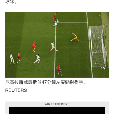
球隊。
尼高拉斯威廉斯於47分鐘左腳勁射得手。
REUTERS