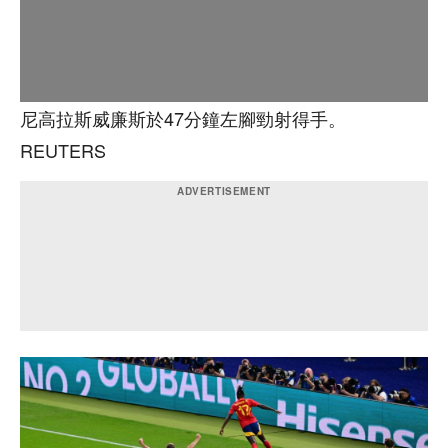
尼高拉斯威廉斯於47分鐘左腳勁射得手。
REUTERS