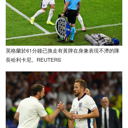
英格蘭於61分鐘已換走有黃牌在身兼表現不濟的隊
長哈利卡尼。REUTERS