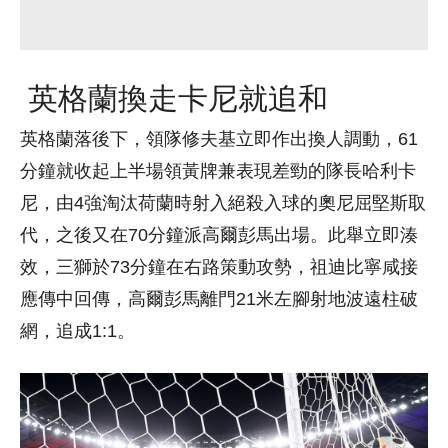
英格蘭換走卡尼就追和
英格蘭落後下，領隊修夫基立即作出換人調動，61
分鐘就收起上半場領黃牌兼表現差勁的隊長哈利卡
尼，由4強淘汰荷蘭時射入絕殺入球的奧尼屈堅斯取
代，之後又在70分鐘派高爾彭馬出場。此舉立即湊
效，三獅於73分鐘在右路策動攻勢，祖迪比寧咸接
應傳中回傳，高爾彭馬離門21米左腳射地波遠柱破
網，追成1:1。