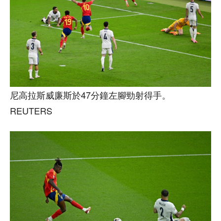
尼高拉斯威廉斯於47分鐘左腳勁射得手。
REUTERS