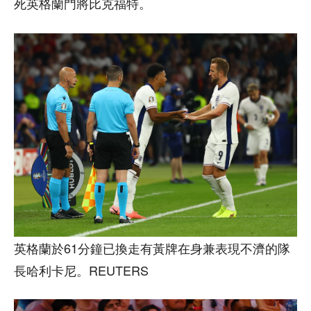
死英格蘭門將比克福特。
英格蘭於61分鐘已換走有黃牌在身兼表現不濟的隊
長哈利卡尼。REUTERS