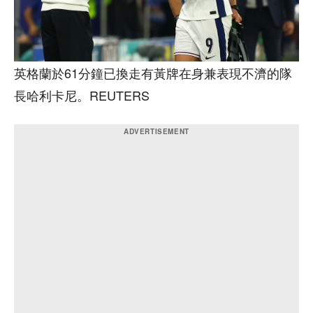
英格蘭於61分鐘已換走有黃牌在身兼表現不濟的隊
長哈利卡尼。REUTERS