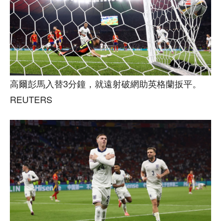
高爾彭馬入替3分鐘，就遠射破網助英格蘭扳平。
REUTERS