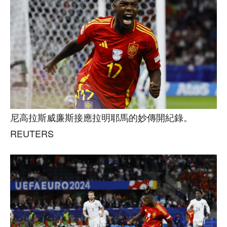
尼高拉斯威廉斯接應拉明耶馬的妙傳開紀錄。
REUTERS