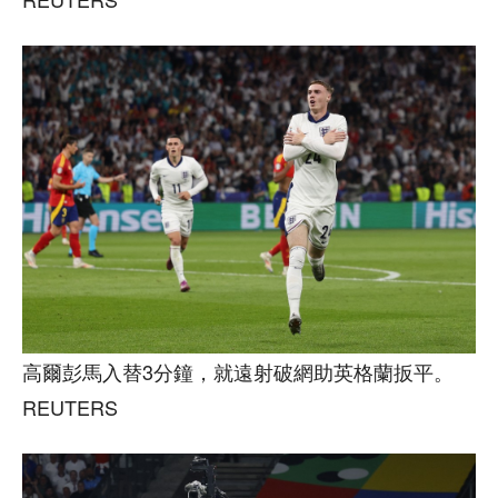
高爾彭馬入替3分鐘，就遠射破網助英格蘭扳平。
REUTERS