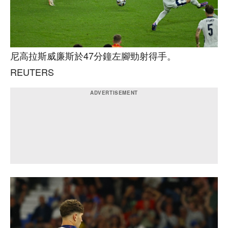
尼高拉斯威廉斯於47分鐘左腳勁射得手。
REUTERS