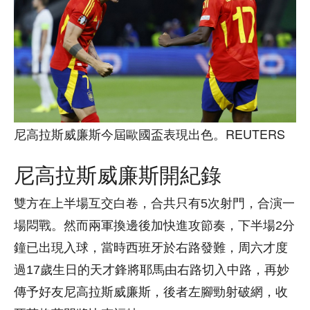
尼高拉斯威廉斯今屆歐國盃表現出色。REUTERS
尼高拉斯威廉斯開紀錄
雙方在上半場互交白卷，合共只有5次射門，合演一
場悶戰。然而兩軍換邊後加快進攻節奏，下半場2分
鐘已出現入球，當時西班牙於右路發難，周六才度
過17歲生日的天才鋒將耶馬由右路切入中路，再妙
傳予好友尼高拉斯威廉斯，後者左腳勁射破網，收