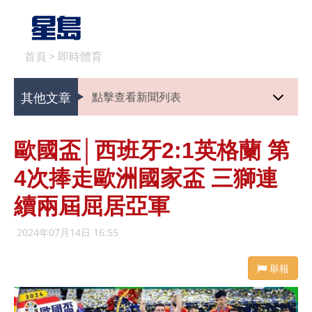
首頁
>
即時體育
其他文章
點擊查看新聞列表
歐國盃│西班牙2:1英格蘭 第
4次捧走歐洲國家盃 三獅連
續兩屆屈居亞軍
2024年07月14日 16:55
舉報