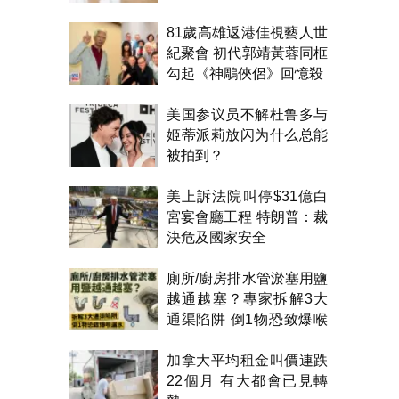
81歲高雄返港佳視藝人世
紀聚會 初代郭靖黃蓉同框
勾起《神鵰俠侶》回憶殺
美国参议员不解杜鲁多与
姬蒂派莉放闪为什么总能
被拍到？
美上訴法院叫停$31億白
宮宴會廳工程 特朗普：裁
決危及國家安全
廁所/廚房排水管淤塞用鹽
越通越塞？專家拆解3大
通渠陷阱 倒1物恐致爆喉
漏水
加拿大平均租金叫價連跌
22個月 有大都會已見轉