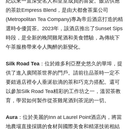
紀以來一直深受名人和皇室成員的喜愛。
飯店供應
的茶款Empress Blend，是由大都會茶葉公司
(Metropolitan Tea Company)專為帝后酒店打造的精
選時令優質茶。
2023年，該酒店推出了Sunset Sips
時段，是全新的晚間雞尾酒和美食體驗，為傳統下
午茶服務帶來令人陶醉的新變化。
Silk Road Tea
：位於維多利亞歷史悠久的華埠，提
供了進入廣闊茶世界的門戶。請
前往品茶時
一定不
要錯過店裡令人垂涎欲滴的茶和巧克力搭配。還可
以
參加Silk Road Tea精彩的工作坊之一，溫習茶教
育，學習如何製作從茶雞尾酒到茶泥的一切。
Aura
：位於美麗的Inn at Laurel Point酒店內，將當
地農場直接採購的食材與國際美食和精湛技術相結