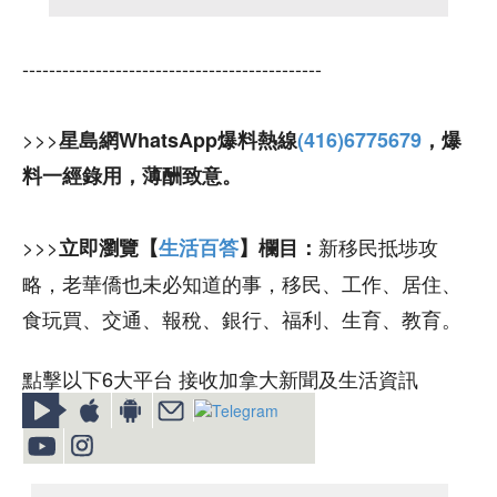
---------------------------------------------
>>>
星島網WhatsApp爆料熱線
(416)6775679
，爆
料一經錄用，薄酬致意。
>>>
新移民抵埗攻
立即瀏覽【
生活百答
】欄目：
略，老華僑也未必知道的事，移民、工作、居住、
食玩買、交通、報稅、銀行、福利、生育、教育。
點擊以下6大平台 接收加拿大新聞及生活資訊