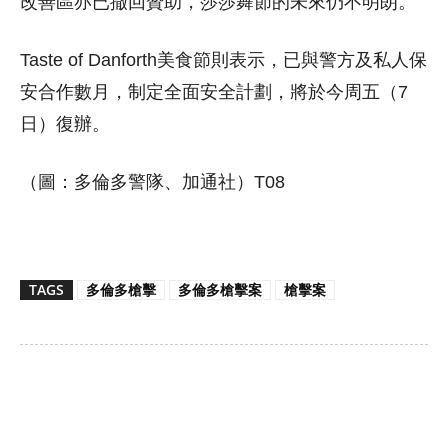
改善區亦已撤回贊助，莎莎舞節的未來仍不明朗。
Taste of Danforth美食節則表示，已與警方及私人保
安合作數月，制定全面安全計劃，將於今周五（7
日）復辦。
（圖：多倫多警隊、加通社）T08
TAGS
多倫多槍擊
多倫多槍擊案
槍擊案