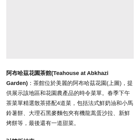
阿布哈茲花園茶館(Teahouse at Abkhazi
Garden)
：茶館位於美麗的阿布哈茲花園(上圖)，提
供展示該地區和花園農產品的時令菜單。
春季下午
茶菜單精選散茶搭配4道菜，包括法式鮮奶油和小馬
鈴薯餅、大理石黑麥麵包夾有機龍蒿蛋沙拉、新鮮
烤餅等，最後還有一道甜菜。