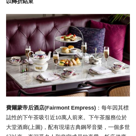
以轉折結束
費爾蒙帝后酒店(Fairmont Empress)
：每年因其標
誌性的下午茶吸引近10萬人前來。下午茶服務
位於
大堂酒廊(上圖)，配有現場古典鋼琴音樂，一個多世