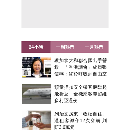
24小時
一周熱門
一月熱門
獲加拿大和聯合國出手營
救 「香港議會」成員張
信燕：終於呼吸到自由空
氣！
頑童拒扣安全帶客機臨起
飛折返 全機乘客滯留維
多利亞過夜
列治文房東「收樓自住」
遭租客蹲守12次穿崩 判
賠3.6萬元