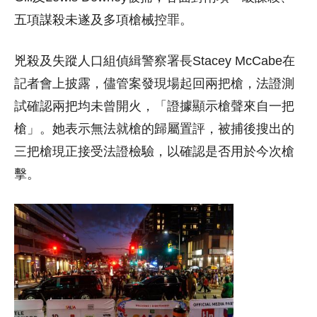
五項謀殺未遂及多項槍械控罪。
兇殺及失蹤人口組偵緝警察署長Stacey McCabe在
記者會上披露，儘管案發現場起回兩把槍，法證測
試確認兩把均未曾開火，「證據顯示槍聲來自一把
槍」。她表示無法就槍的歸屬置評，被捕後搜出的
三把槍現正接受法證檢驗，以確認是否用於今次槍
擊。