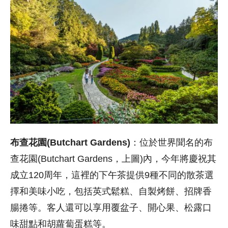
布查花園(Butchart Gardens)
：位於世界聞名的布
查花園(Butchart Gardens，上圖)內，今年將慶祝其
成立120周年，這裡的下午茶提供9種不同的散茶選
擇和美味小吃，包括英式鬆糕、自製烤餅、招牌香
腸捲等。
客人還可以享用覆盆子、開心果、松露口
味甜點和胡蘿蔔蛋糕等。