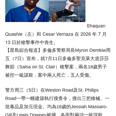
Shaquan
Quashie（左）和 Cesar Vernaza 在 2026 年 7 月
13 日於槍擊事件中喪生。
【星島綜合報道】多倫多警察局長Myron Demkiw周
五（7日）宣布，就7月11日多倫多聖克萊大道莎莎
舞節（Salsa on St. Clair）槍擊案，兩名18歲男子
被控一級謀殺，案中兩人死亡，五人受傷。
警方周三（5日）在Weston Road及St. Philips
Road一帶一幢建築執行搜查令，搜出三把槍械、一
批毒品及加元現金。均為18歲的Jessiah Massaro-
Gill及Lewis Downey被捕，各面對兩項一級謀殺、