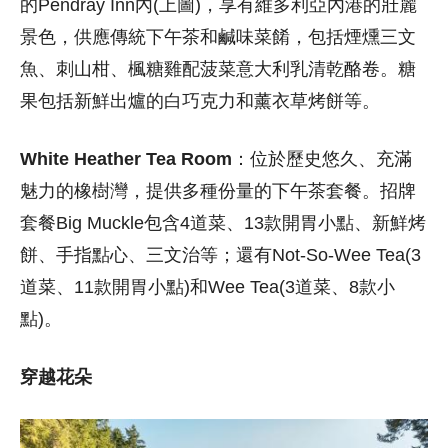
的Pendray Inn內(上圖)，享有維多利亞內港的壯麗
景色，供應傳統下午茶和鹹味菜餚，包括煙燻三文
魚、刺山柑、楓糖雞配菠菜意大利乳清乾酪卷。
糖
果包括新鮮出爐的白巧克力和薰衣草烤餅等。
White Heather Tea Room
：位於歷史悠久、充滿
魅力的橡樹灣，提供多種份量的下午茶套餐。
招牌
套餐Big Muckle包含4道菜、13款開胃小點、新鮮烤
餅、手指點心、三文治等；
還有Not-So-Wee Tea(3
道菜、11款開胃小點)和Wee Tea(3道菜、8款小
點)。
穿越花朵