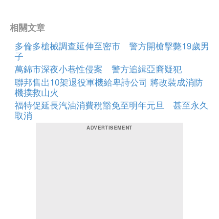
相關文章
多倫多槍械調查延伸至密市 警方開槍擊斃19歲男
子
萬錦市深夜小巷性侵案 警方追緝亞裔疑犯
聯邦售出10架退役軍機給卑詩公司 將改裝成消防
機撲救山火
福特促延長汽油消費稅豁免至明年元旦 甚至永久
取消