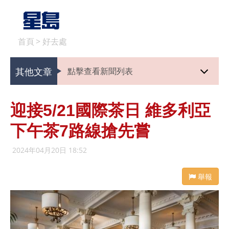
首頁
>
好去處
其他文章
點擊查看新聞列表
迎接5/21國際茶日 維多利亞
下午茶7路線搶先嘗
2024年04月20日 18:52
舉報