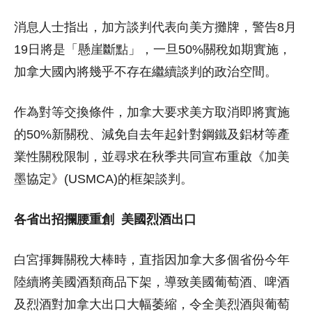
消息人士指出，加方談判代表向美方攤牌，警告8月
19日將是「懸崖斷點」，一旦50%關稅如期實施，
加拿大國內將幾乎不存在繼續談判的政治空間。
作為對等交換條件，加拿大要求美方取消即將實施
的50%新關稅、減免自去年起針對鋼鐵及鋁材等產
業性關稅限制，並尋求在秋季共同宣布重啟《加美
墨協定》(USMCA)的框架談判。
各省出招攔腰重創 美國烈酒出口
白宮揮舞關稅大棒時，直指因加拿大多個省份今年
陸續將美國酒類商品下架，導致美國葡萄酒、啤酒
及烈酒對加拿大出口大幅萎縮，令全美烈酒與葡萄