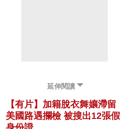
延伸閱讀
【有片】加籍脫衣舞孃滯留
美國路遇攔檢 被搜出12張假
身份證