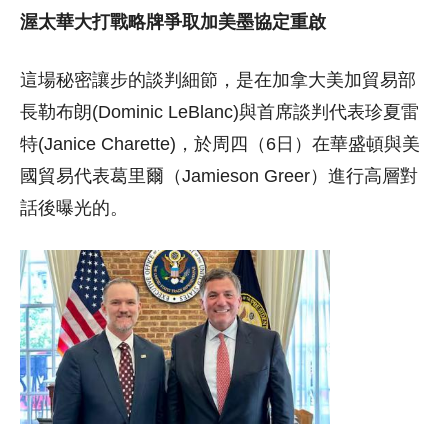
渥太華大打戰略牌爭取加美墨協定重啟
這場秘密讓步的談判細節，是在加拿大美加貿易部
長勒布朗(Dominic LeBlanc)與首席談判代表珍夏雷
特(Janice Charette)，於周四（6日）在華盛頓與美
國貿易代表葛里爾（Jamieson Greer）進行高層對
話後曝光的。