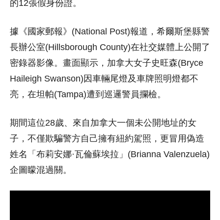
的12張假身份證。
據《國家郵報》(National Post)報道，希爾斯堡縣警
長辦公室(Hillsborough County)在社交媒體上公開了
密錄器影像。畫面顯示，加拿大女子史旺森(Bryce
Haileigh Swanson)因車輛尾燈及車牌照明燈都不
亮，在坦帕(Tampa)遭到巡邏警員攔檢。
期間這位28歲、來自加拿大一個未公開地址的女
子，不僅欺騙警方自己擁有紐約駕照，更冒用偽造
姓名「布莉安娜·瓦倫蘇埃拉」(Brianna Valenzuela)
企圖矇混過關。