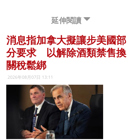
延伸閱讀
消息指加拿大擬讓步美國部
分要求 以解除酒類禁售換
關稅鬆綁
2026年08月07日 13:11