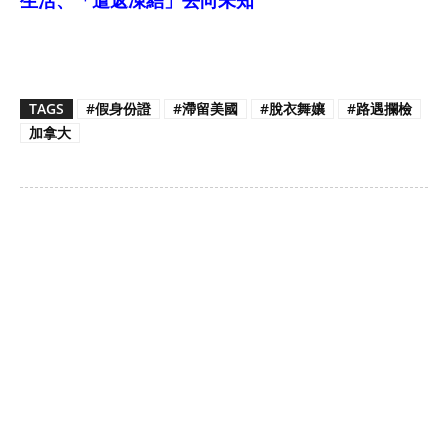
生活、「遣返凍結」去向未知
TAGS
#假身份證
#滯留美國
#脫衣舞孃
#路遇攔檢
加拿大