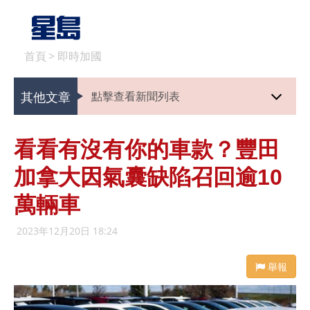
首頁
>
即時加國
其他文章
點擊查看新聞列表
看看有沒有你的車款？豐田
加拿大因氣囊缺陷召回逾10
萬輛車
2023年12月20日 18:24
舉報