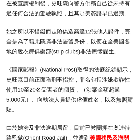
在被宣讀權利後，史旺森向警方供稱自己從未持有
過任何合法的駕駛執照，且其赴美簽證早已過期。
她之所以不惜鋌而走險偽造高達12張他人證件，完
全是為了藉此隱瞞非法居留身份，以便在全美國各
地的脫衣舞俱樂部(strip clubs)非法應徵謀生。
《國家郵報》(National Post)取得的法庭紀錄顯示，
史旺森目前正面臨刑事指控，罪名包括涉嫌欺詐性
使用10至20名受害者的個資，（涉案金額超過
5,000元）、向執法人員提供虛假姓名，以及無照駕
駛。
由於她涉及非法逾期居留，目前已被關押在奧連特
路監獄(Orient Road Jail)，並遭到
美國移民及海關