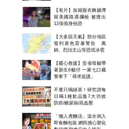
金錢？
【有片】加籍脫衣舞孃滯
留美國路遇攔檢 被搜出
12張假身份證
【大多區天氣】部分地區
發列黃色雷暴警告 萬
錦、烈治文山等恐現冰雹
【暖心救援】安省母貓帶
著新生6貓仔 一家七口藏
警車下「尋求庇護」
不要只喝綠茶！研究證每
日喝1種飲品集7大功效
防癌/糖尿病/高血壓
「懶人煮麵法」滾水倒入
即食麵包裝 網民擔心塑化