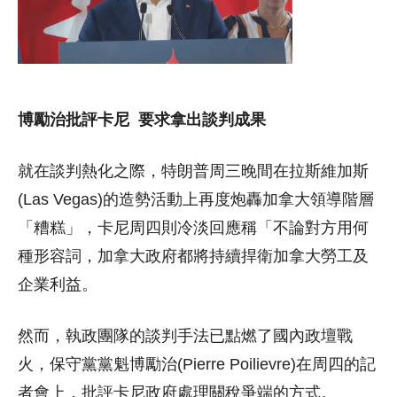
博勵治批評卡尼 要求拿出談判成果
就在談判熱化之際，特朗普周三晚間在拉斯維加斯
(Las Vegas)的造勢活動上再度炮轟加拿大領導階層
「糟糕」，卡尼周四則冷淡回應稱「不論對方用何
種形容詞，加拿大政府都將持續捍衛加拿大勞工及
企業利益。
然而，執政團隊的談判手法已點燃了國內政壇戰
火，保守黨黨魁博勵治(Pierre Poilievre)在周四的記
者會上，批評卡尼政府處理關稅爭端的方式。