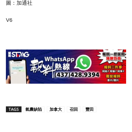
圖：加通社
V6
TAGS
氣囊缺陷
加拿大
召回
豐田