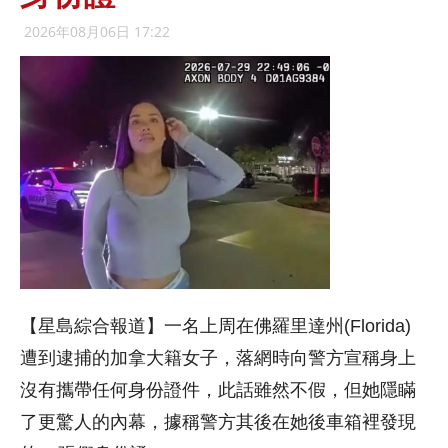
2026年08月06日 17:22
【星島綜合報道】一名上周在佛羅里達州(Florida)
遭到逮捕的加拿大籍女子，落網時向警方宣稱身上
沒有攜帶任何身份證件，此話雖然不假，但她隱瞞
了更驚人的內幕，據稱警方其後在她後車箱裡發現