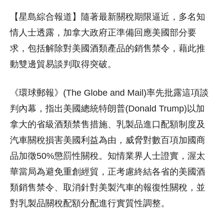
【星島綜合報道】隨著最新關稅期限逼近，多名知
情人士透露，加拿大政府正準備回應美國部分要
求，包括解除對美國酒類產品的銷售禁令，藉此推
動雙邊貿易談判取得突破。
《環球郵報》(The Globe and Mail)率先批露這項談
判內幕，指出美國總統特朗普(Donald Trump)以加
拿大的省級酒類禁售措施、乳製品進口配額制度及
汽車關稅損害美國利益為由，威脅對數百項加國商
品加徵50%懲罰性關稅。知情業界人士證實，渥太
華當局為避免重創經貿，正考慮終結各省的美國酒
類銷售禁令、取消針對美製汽車的報復性關稅，並
對乳製品關稅配額分配進行實質性調整。