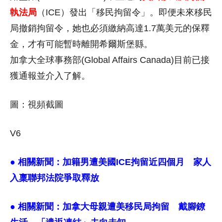
執法局
（ICE）發出「移民拘留令」。即便未來移民
局撤銷拘留令，她也必須繳納高達1.7萬美元的保釋
金，才有可能暫時離開希爾斯堡縣。
加拿大全球事務部(Global Affairs Canada)目前已接
獲通報並介入了解。
圖：視頻截圖
V6
● 相關新聞：
加籍男遭美國ICE拘留近四個月 家人
入稟聯邦法院爭取釋放
● 相關新聞：
加拿大母親遭美移民局拘留 戴腳鐐