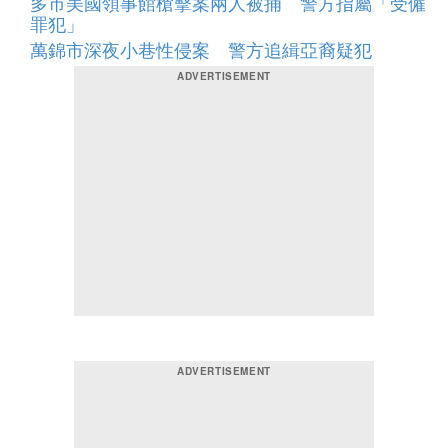
多市美國領事館槍擊案兩人被捕 警方指屬「受僱
罪犯」
萬錦市深夜小巷性侵案 警方追緝亞裔疑犯