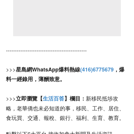
---------------------------------------------
>>>
星島網WhatsApp爆料熱線
(416)6775679
，爆
料一經錄用，薄酬致意。
>>>
新移民抵埗攻
立即瀏覽【
生活百答
】欄目：
略，老華僑也未必知道的事，移民、工作、居住、
食玩買、交通、報稅、銀行、福利、生育、教育。
點擊以下6大平台 接收加拿大新聞及生活資訊