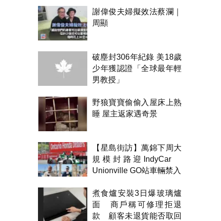
謝偉俊夫婦擬效法蔡瀾｜
周顯
破塵封306年紀錄 美18歲
少年獲認證「全球最年輕
男教授」
野狼寶寶偷偷入屋床上熟
睡 屋主返家遇奇景
【星島街訪】萬錦下周大
規模封路迎IndyCar
Unionville GO站車輛禁入
煮食爐安裝3日爆玻璃爐
面 商戶稱可修理拒退
款 顧客未退貨能否取回