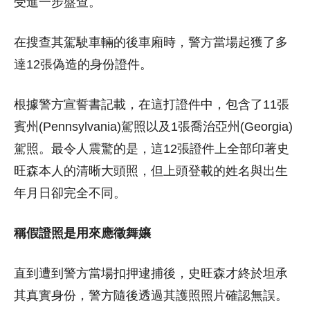
受進一步盤查。
在搜查其駕駛車輛的後車廂時，警方當場起獲了多
達12張偽造的身份證件。
根據警方宣誓書記載，在這打證件中，包含了11張
賓州(Pennsylvania)駕照以及1張喬治亞州(Georgia)
駕照。最令人震驚的是，這12張證件上全部印著史
旺森本人的清晰大頭照，但上頭登載的姓名與出生
年月日卻完全不同。
稱假證照是用來應徵舞孃
直到遭到警方當場扣押逮捕後，史旺森才終於坦承
其真實身份，警方隨後透過其護照照片確認無誤。