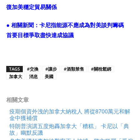
復加美穩定貿易關係
● 相關新聞：
卡尼指能源不應成為對美談判籌碼
首要目標爭取盡快達成協議
TAGS
#交換
#讓步
#酒類禁售
#關稅鬆綁
加拿大
消息
美國
相關文章
疫期個資外洩的加拿大納稅人 將從8700萬元和解
金中獲補償
特朗普演講五度炮轟加拿大「糟糕」 卡尼以「典
故」幽默反譏