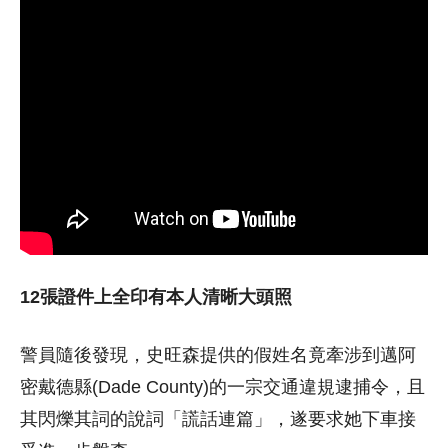
12張證件上全印有本人清晰大頭照
警員隨後發現，史旺森提供的假姓名竟牽涉到邁阿
密戴德縣(Dade County)的一宗交通違規逮捕令，且
其閃爍其詞的說詞「謊話連篇」，遂要求她下車接