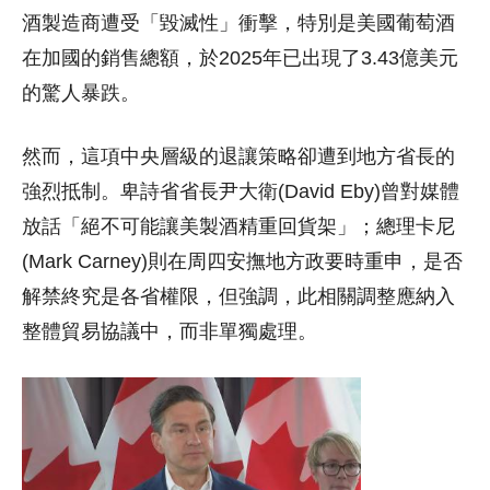
酒製造商遭受「毀滅性」衝擊，特別是美國葡萄酒
在加國的銷售總額，於2025年已出現了3.43億美元
的驚人暴跌。
然而，這項中央層級的退讓策略卻遭到地方省長的
強烈抵制。卑詩省省長尹大衛(David Eby)曾對媒體
放話「絕不可能讓美製酒精重回貨架」；總理卡尼
(Mark Carney)則在周四安撫地方政要時重申，是否
解禁終究是各省權限，但強調，此相關調整應納入
整體貿易協議中，而非單獨處理。