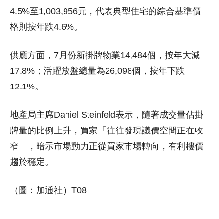
4.5%至1,003,956元，代表典型住宅的綜合基準價
格則按年跌4.6%。
供應方面，7月份新掛牌物業14,484個，按年大減
17.8%；活躍放盤總量為26,098個，按年下跌
12.1%。
地產局主席Daniel Steinfeld表示，隨著成交量佔掛
牌量的比例上升，買家「往往發現議價空間正在收
窄」，暗示市場動力正從買家市場轉向，有利樓價
趨於穩定。
（圖：加通社）T08