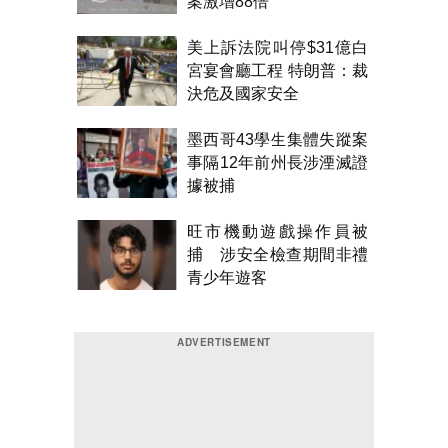
案激增88倍
美上訴法院叫停$31億白
宮宴會廳工程 特朗普：裁
決危及國家安全
墨西哥43學生集體失蹤案
事隔12年前州長涉湮滅證
據被捕
旺市機動遊戲操作員被
捕 涉安全檢查期間非禮
青少年遊客