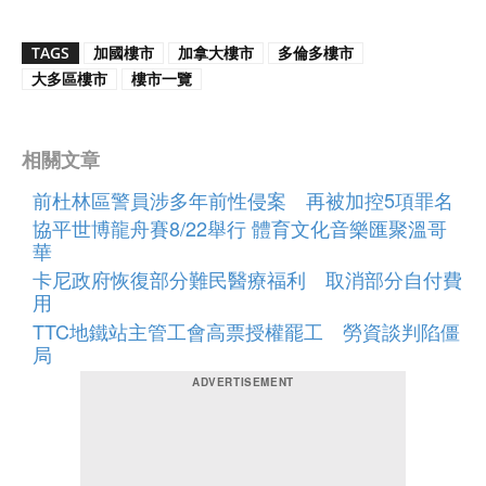
TAGS
加國樓市
加拿大樓市
多倫多樓市
大多區樓市
樓市一覽
相關文章
前杜林區警員涉多年前性侵案 再被加控5項罪名
協平世博龍舟賽8/22舉行 體育文化音樂匯聚溫哥​​
華
卡尼政府恢復部分難民醫療福利 取消部分自付費
用
TTC地鐵站主管工會高票授權罷工 勞資談判陷僵
局