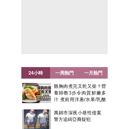
24小時
一周熱門
一月熱門
雞胸肉煮完又乾又柴？營
養師教3步令肉質鮮嫩多
汁 煮前用洋蔥/水果/乳酪
醃製都得？
萬錦市深夜小巷性侵案
警方追緝亞裔疑犯