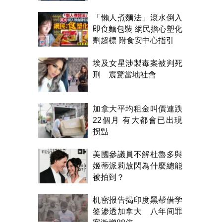
「懶人煮麵法」滾水倒入
即食麵包裝 網民擔心塑化
劑超標 附食安中心指引
埃及女星涉製毒案被判死
刑 震驚當地社會
加拿大平均租金叫價連跌
22個月 有大都會已出現
拐點
美國參議員不解杜魯多與
姬蒂派莉放閃為什麼總能
被拍到？
机密报告揭印度黑帮借学
签渗透加拿大 八年间罪