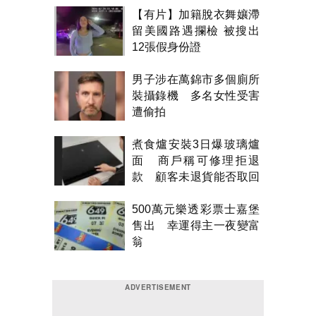
【有片】加籍脫衣舞孃滯
留美國路遇攔檢 被搜出
12張假身份證
男子涉在萬錦市多個廁所
裝攝錄機 多名女性受害
遭偷拍
煮食爐安裝3日爆玻璃爐
面 商戶稱可修理拒退
款 顧客未退貨能否取回
金錢？
500萬元樂透彩票士嘉堡
售出 幸運得主一夜變富
翁