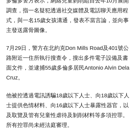
多倫多警方表示，網絡兒童剝削組自去年10月展開
調查，指一名疑犯透過社交媒體及電話聊天應用程
式，與一名15歲女孩溝通，發表不當言論，並向事
主發送露骨圖像。
7月29日，警方在北約克Don Mills Road及401號公
路附近一住所執行搜查令，搜出多件電子設備及書
面文件，並逮捕55歲多倫多居民Antonio Alvin Dela
Cruz。
他被控透過電訊誘騙18歲以下人士、向18歲以下人
士提供色情材料、向16歲以下人士暴露性器官，以
及取覽及管有兒童性虐待及剝削材料等多項控罪。
所有控罪尚未經法庭審理。