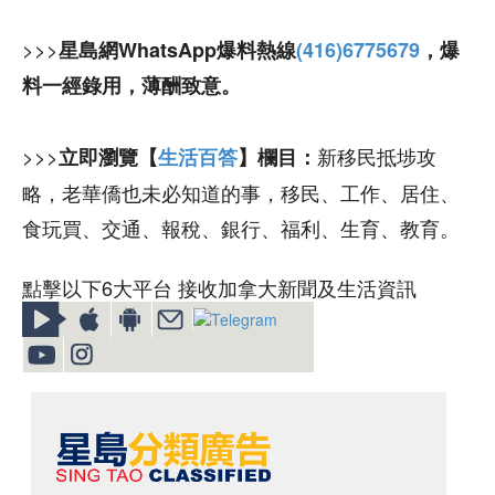
>>>
星島網WhatsApp爆料熱線
(416)6775679
，爆
料一經錄用，薄酬致意。
>>>
新移民抵埗攻
立即瀏覽【
生活百答
】欄目：
略，老華僑也未必知道的事，移民、工作、居住、
食玩買、交通、報稅、銀行、福利、生育、教育。
點擊以下6大平台 接收加拿大新聞及生活資訊