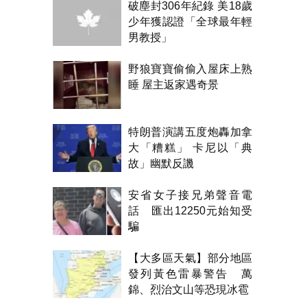
破塵封306年紀錄 美18歲
少年獲認證「全球最年輕
男教授」
野狼寶寶偷偷入屋床上熟
睡 屋主返家遇奇景
特朗普演講五度炮轟加拿
大「糟糕」 卡尼以「典
故」幽默反譏
安省女子接兄弟聲音電
話 匯出12250元始知受
騙
【大多區天氣】部分地區
發列黃色雷暴警告 萬
錦、烈治文山等恐現冰雹