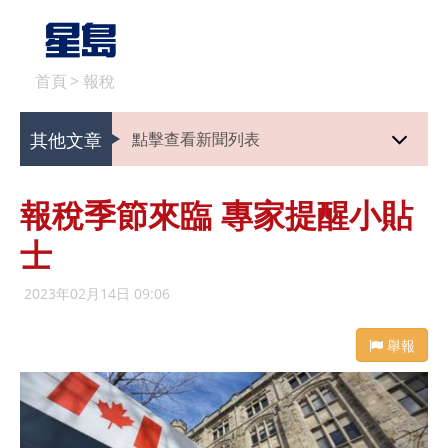
首頁
>
報稅
其他文章
點擊查看新聞列表
報稅季節來臨 專家提醒小貼
士
2023年02月14日 09:06
舉報