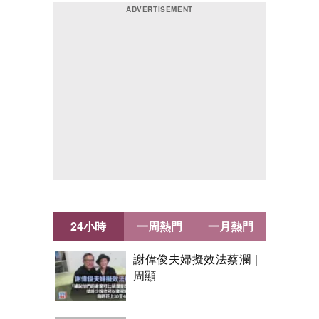
24小時
一周熱門
一月熱門
謝偉俊夫婦擬效法蔡瀾｜
周顯