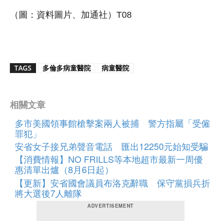
（圖：資料圖片、加通社）T08
TAGS
多倫多病童醫院
病童醫院
相關文章
多市美國領事館槍擊案兩人被捕 警方指屬「受僱
罪犯」
安省女子接兄弟聲音電話 匯出12250元始知受騙
【消費情報】NO FRILLS等本地超市最新一周優
惠清單出爐（8月6日起）
【更新】安省國會議員布洛克辭職 保守黨損兵折
將大選後7人離隊