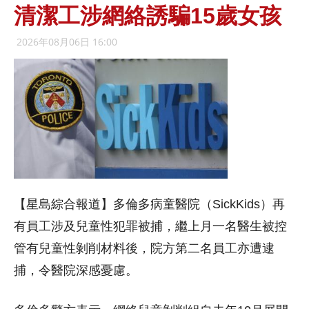
清潔工涉網絡誘騙15歲女孩
2026年08月06日 16:00
【星島綜合報道】多倫多病童醫院（SickKids）再
有員工涉及兒童性犯罪被捕，繼上月一名醫生被控
管有兒童性剝削材料後，院方第二名員工亦遭逮
捕，令醫院深感憂慮。