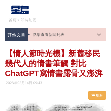
首頁
>
即時加國
其他文章
點擊查看新聞列表
【情人節時光機】新舊移民
幾代人的情書筆觸 對比
ChatGPT寫情書露骨又澎湃
2023年02月14日 09:43
舉報