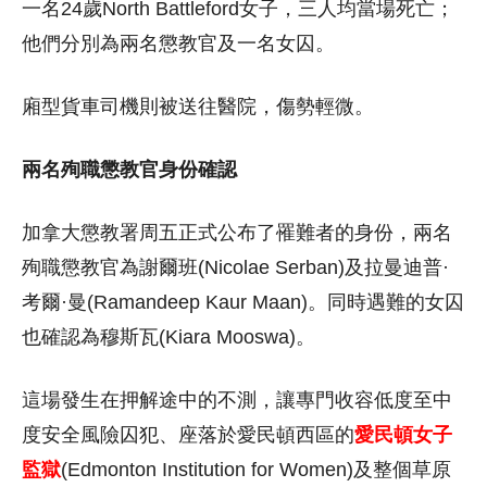
一名24歲North Battleford女子，三人均當場死亡；
他們分別為兩名懲教官及一名女囚。
廂型貨車司機則被送往醫院，傷勢輕微。
兩名殉職懲教官身份確認
加拿大懲教署周五正式公布了罹難者的身份，兩名
殉職懲教官為謝爾班(Nicolae Serban)及拉曼迪普·
考爾·曼(Ramandeep Kaur Maan)。同時遇難的女囚
也確認為穆斯瓦(Kiara Mooswa)。
這場發生在押解途中的不測，讓專門收容低度至中
度安全風險囚犯、座落於愛民頓西區的
愛民頓女子
監獄
(Edmonton Institution for Women)及整個草原