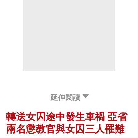
延伸閱讀
轉送女囚途中發生車禍 亞省
兩名懲教官與女囚三人罹難