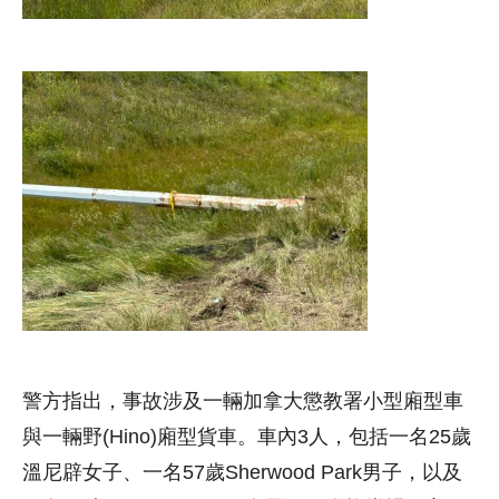
警方指出，事故涉及一輛加拿大懲教署小型廂型車
與一輛野(Hino)廂型貨車。車內3人，包括一名25歲
溫尼辟女子、一名57歲Sherwood Park男子，以及