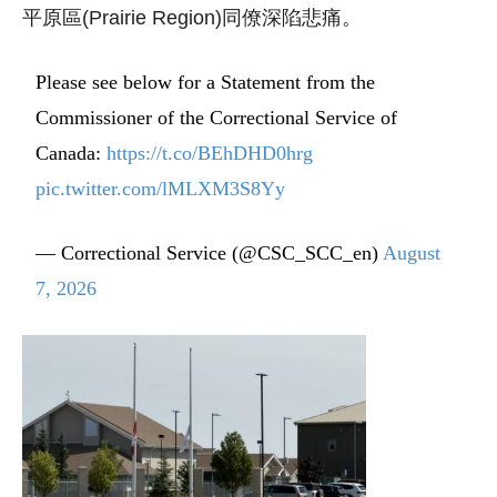
平原區(Prairie Region)同僚深陷悲痛。
Please see below for a Statement from the
Commissioner of the Correctional Service of
Canada:
https://t.co/BEhDHD0hrg
pic.twitter.com/lMLXM3S8Yy
— Correctional Service (@CSC_SCC_en)
August
7, 2026