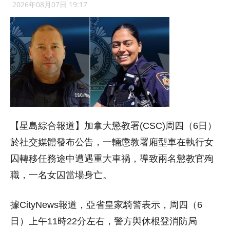
2026年08月07日 19:17
【星島綜合報道】加拿大懲教署(CSC)周四（6日）
於社交媒體發布公告，一輛懲教署廂型車在執行女
囚轉移任務途中遭遇重大車禍，導致兩名懲教官殉
職，一名女囚當場身亡。
據CityNews報道，亞省皇家騎警表示，周四（6
日）上午11時22分左右，警方與休根登消防局