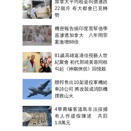
加拿大平均租金叫價連跌
22個月 有大都會已見轉
勢
機密報告揭印度黑幫借學
簽滲透加拿大 八年間罪
案激增88倍
81歲高雄返港佳視藝人世
紀聚會 初代郭靖黃蓉同框
勾起《神鵰俠侶》回憶殺
聯邦售出10架退役軍機給
卑詩公司 將改裝成消防機
撲救山火
4華裔蠔客溫島非法採捕
有人作虛假陳述 共罰
1.8萬元