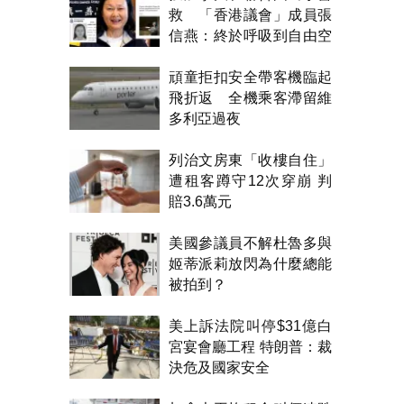
救 「香港議會」成員張
信燕：終於呼吸到自由空
氣！
頑童拒扣安全帶客機臨起
飛折返 全機乘客滯留維
多利亞過夜
列治文房東「收樓自住」
遭租客蹲守12次穿崩 判
賠3.6萬元
美國參議員不解杜魯多與
姬蒂派莉放閃為什麼總能
被拍到？
美上訴法院叫停$31億白
宮宴會廳工程 特朗普：裁
決危及國家安全