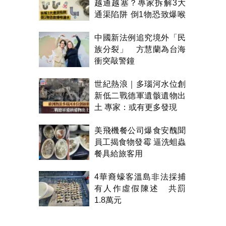
越通越塞？專家拆解3大
通渠陷阱 倒1物恐致爆喉
漏水
中國新法例追究境外「民
族分裂」 方慧蘭為台海
衝突敲警鐘
世紀熱浪｜多瑙河水位創
新低二戰德軍遺骸遺物出
土 專家：或有更多發現
美飛機餐公司爆食安醜聞
員工揭食物發霉 逼洗蛆蟲
餐具給旅客用
4華裔蠔客溫島非法採捕
有人作虛假陳述 共罰
1.8萬元