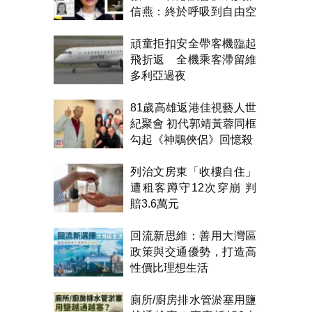
信燕：終於呼吸到自由空
氣！
頑童拒扣安全帶客機臨起
飛折返 全機乘客滯留維
多利亞過夜
81歲高雄返港佳視藝人世
紀聚會 初代郭靖黃蓉同框
勾起《神鵰俠侶》回憶殺
列治文房東「收樓自住」
遭租客蹲守12次穿崩 判
賠3.6萬元
回流新思維：善用大灣區
政策與交通優勢，打造高
性價比理想生活
廁所/廚房排水管淤塞用鹽