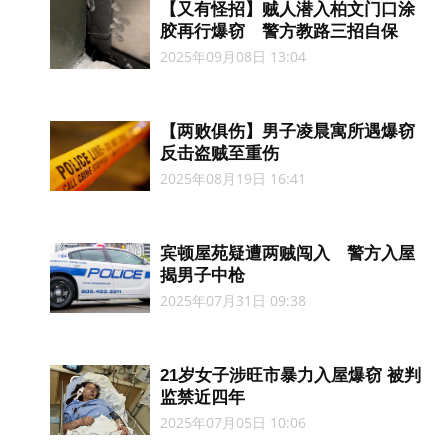
【又有怪招】贼人潜入柏文门口涂
胶再行爆窃 警方教路三招自保
2025年09月08日 13:04
【两败俱伤】男子凌晨寓所遇爆窃
反击盗贼至重伤
2025年08月19日 16:41
宾顿屋苑疑遭两贼闯入 警方入屋
揭男子中枪
2025年07月31日 09:38
21岁女子涉旺市暴力入屋爆窃 被判
监禁近四年
2025年07月05日 10:06