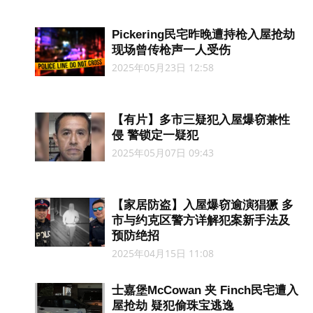
Pickering民宅昨晚遭持枪入屋抢劫
现场曾传枪声一人受伤
2025年05月23日 12:58
【有片】多市三疑犯入屋爆窃兼性
侵 警锁定一疑犯
2025年05月07日 09:43
【家居防盗】入屋爆窃逾演猖獗 多
市与约克区警方详解犯案新手法及
预防绝招
2025年04月15日 11:08
士嘉堡McCowan 夹 Finch民宅遭入
屋抢劫 疑犯偷珠宝逃逸