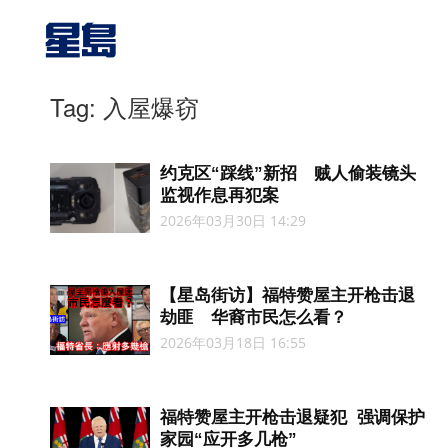
Tag: 入屋爆窃
约克区“踩线”新招 贼人偷装镜头
监视作息再犯案
2026年03月30日 14:29
【星岛街访】福特赞屋主开枪击退
劫匪 华裔市民怎么看？
2026年03月18日 16:55
福特赞屋主开枪击退疑犯 强调保护
家园“应开多几枪”