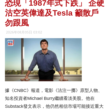
恐現「1987年式下跌」 企硬
沽空英偉達及Tesla 籲散戶
勿跟風
2026年08月05日 03:02
據《CNBC》報道，電影《沽注一擲》原型人物、
知名投資者Michael Burry繼續看淡美股。他在
Substack發文表示，他仍然相信市場可能接近重大