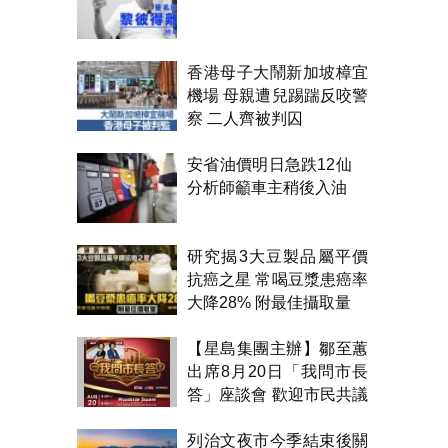
香港母子大鬧新加坡樟宜
機場 母親遭兒踢踹反咬警
察 二人齊被判囚
安省油價明日急跌12仙
分析師籲車主稍後入油
研究揭3大豆製品屬平價
抗癌之星 常喝豆漿患癌率
大降28% 附最佳攝取量
【星島集團主辦】鄒至蕙
出席8月20日「我問市長
答」座談會 歡迎市民共議
市政
列治文夜市今季結束後關