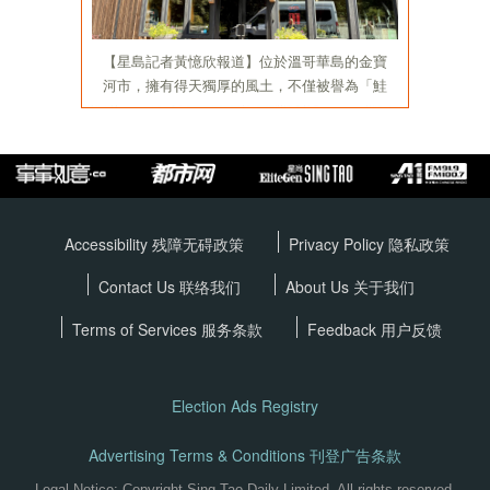
Accessibility 残障无碍政策
Privacy Policy
隐私政策
Contact Us 联络我们
About Us 关于我们
Terms of Services
服务条款
Feedback 用户反馈
Election Ads Registry
Advertising Terms & Conditions 刊登广告条款
Legal Notice: Copyright Sing Tao Daily Limited. All rights reserved.