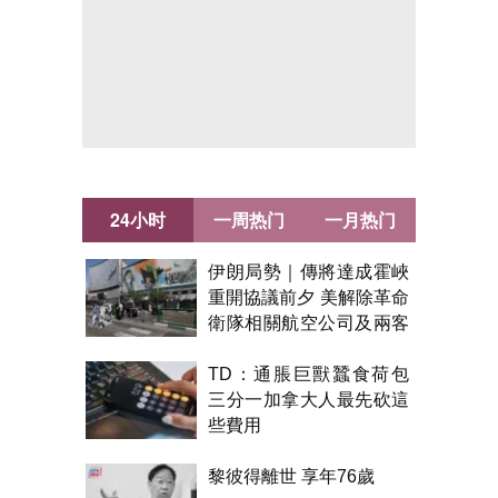
24小时
一周热门
一月热门
伊朗局勢｜傳將達成霍峽
重開協議前夕 美解除革命
衛隊相關航空公司及兩客
機制裁
TD：通脹巨獸蠶食荷包
三分一加拿大人最先砍這
些費用
黎彼得離世 享年76歲