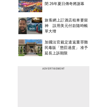
閉 26年夏日傳奇將謝幕
旅客網上訂酒店租車要留
神 誤用美元付款隨時帳
單大增
加國法官裁定遣返重罪難
民毒販「懲罰過度」 准予
延長上訴期限