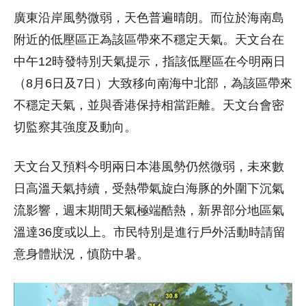
廣東沿岸風勢微弱，天色普遍晴朗。而位於海南島
附近的低壓區正為該區帶來不穩定天氣。天文台在
中午12時發特別天氣提示，指該低壓區在今明兩日
（8月6日及7日）大致移向南海中北部，為該區帶來
不穩定天氣，並與香港保持相當距離。天文台會密
切監察其強度及動向。
天文台又預料今明兩日本港風勢仍然微弱，未來數
日高溫天氣持續，受熱帶氣旋白海豚的外圍下沉氣
流影響，週末期間天氣極端酷熱，新界部分地區氣
溫達36度或以上。市民特別是進行戶外活動時請留
意身體狀況，慎防中暑。