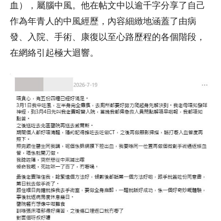
血），屬腦中風。他在帖文中以逾千字分享了自己
作為年青人的中風經歷，內容細緻地涵蓋了由病
發、入院、手術、康復以至心路歷程的各個階段，
在網絡引起極大迴響。