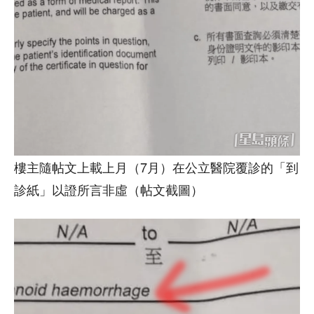
樓主隨帖文上載上月（7月）在公立醫院覆診的「到
診紙」以證所言非虛（帖文截圖）