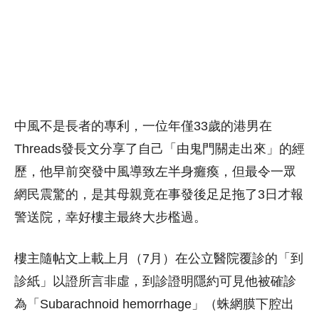
中風不是長者的專利，一位年僅33歲的港男在
Threads發長文分享了自己「由鬼門關走出來」的經
歷，他早前突發中風導致左半身癱瘓，但最令一眾
網民震驚的，是其母親竟在事發後足足拖了3日才報
警送院，幸好樓主最終大步檻過。
樓主隨帖文上載上月（7月）在公立醫院覆診的「到
診紙」以證所言非虛，到診證明隱約可見他被確診
為「Subarachnoid hemorrhage」（蛛網膜下腔出