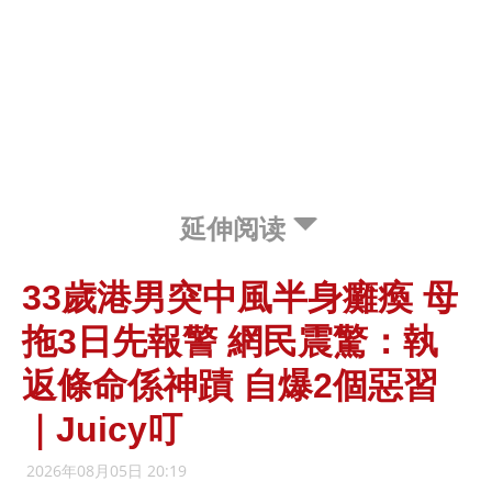
延伸阅读
33歲港男突中風半身癱瘓 母
拖3日先報警 網民震驚：執
返條命係神蹟 自爆2個惡習
｜Juicy叮
2026年08月05日 20:19