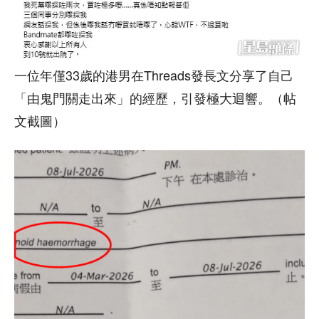
一位年僅33歲的港男在Threads發長文分享了自己
「由鬼門關走出來」的經歷，引發極大迴響。（帖
文截圖）