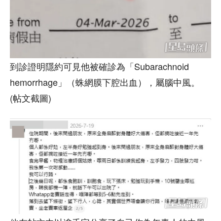
到診證明隱約可見他被確診為「Subarachnoid
hemorrhage」（蛛網膜下腔出血），屬腦中風。
(帖文截圖)