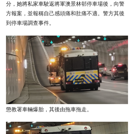
分，她將私家車駛返將軍澳景林邨停車場後，向警
方報案，並報稱自己感頭痛和肚痛不適。警方其後
到停車場調查事件。
懲教署車輛爆胎，其後由拖車拖走。