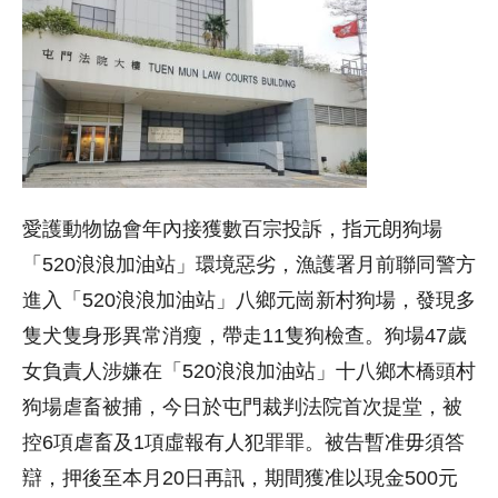
愛護動物協會年內接獲數百宗投訴，指元朗狗場
「520浪浪加油站」環境惡劣，漁護署月前聯同警方
進入「520浪浪加油站」八鄉元崗新村狗場，發現多
隻犬隻身形異常消瘦，帶走11隻狗檢查。狗場47歲
女負責人涉嫌在「520浪浪加油站」十八鄉木橋頭村
狗場虐畜被捕，今日於屯門裁判法院首次提堂，被
控6項虐畜及1項虛報有人犯罪罪。被告暫准毋須答
辯，押後至本月20日再訊，期間獲准以現金500元