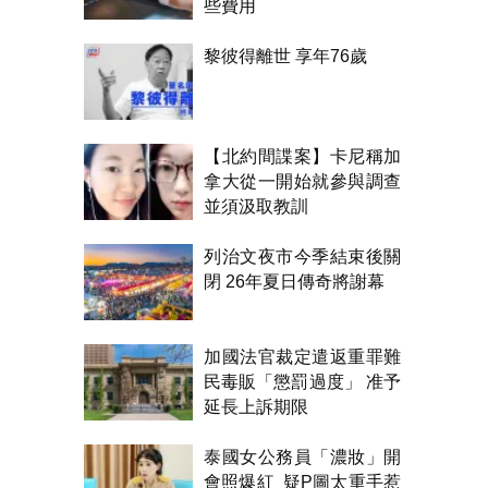
些費用
黎彼得離世 享年76歲
【北約間諜案】卡尼稱加
拿大從一開始就參與調查
並須汲取教訓
列治文夜市今季結束後關
閉 26年夏日傳奇將謝幕
加國法官裁定遣返重罪難
民毒販「懲罰過度」 准予
延長上訴期限
泰國女公務員「濃妝」開
會照爆紅 疑P圖太重手惹