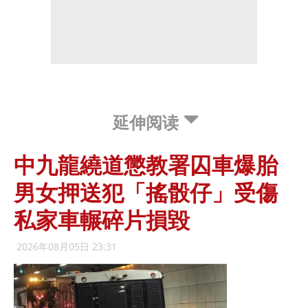
延伸阅读
中九龍繞道懲教署囚車爆胎
男女押送犯「搖骰仔」受傷
私家車輾碎片損毀
2026年08月05日 23:31