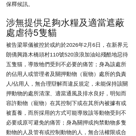
保釋候訊。
涉無提供足夠水糧及適當遮蔽
處虐待5隻貓
被告梁翠儀被控於或約於2026年2月6日，在新界元
朗僑興路木橋頭村110號520浪浪加油站殘酷地惡待
五隻猫，導致牠們受到不必要的痛苦；身為該處所
的佔用人或管理者及關押動物（寵物）處所的負責
人/佔用人，無合理辯解而違反規定，未能保持該關
押動物的處所清潔、適當通風及排水良好，明知而
容許動物（寵物）在其控制下或在其所內被據有或
被畜養，而所採用的方式可能導致該等動物受到不
必要或原可避免的痛苦；身為關押或拘禁動物多隻
動物的人及管有或控制動物的人，無合法權限或合