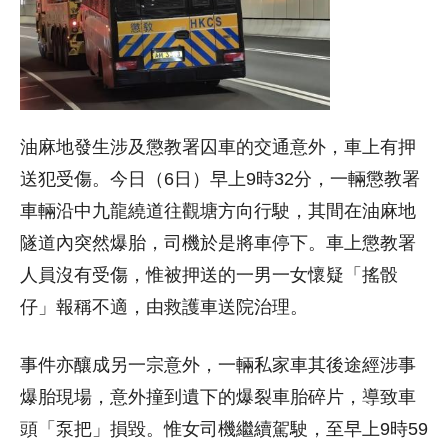
油麻地發生涉及懲教署囚車的交通意外，車上有押
送犯受傷。今日（6日）早上9時32分，一輛懲教署
車輛沿中九龍繞道往觀塘方向行駛，其間在油麻地
隧道內突然爆胎，司機於是將車停下。車上懲教署
人員沒有受傷，惟被押送的一男一女懷疑「搖骰
仔」報稱不適，由救護車送院治理。
事件亦釀成另一宗意外，一輛私家車其後途經涉事
爆胎現場，意外撞到遺下的爆裂車胎碎片，導致車
頭「泵把」損毀。惟女司機繼續駕駛，至早上9時59