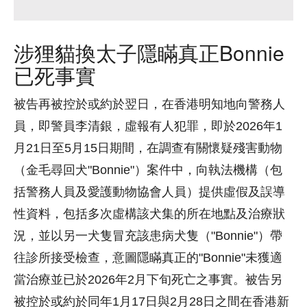
涉狸貓換太子隱瞞真正Bonnie
已死事實
被告再被控於或約於翌日，在香港明知地向警務人
員，即警員李清銀，虛報有人犯罪，即於2026年1
月21日至5月15日期間，在調查有關懷疑殘害動物
（金毛尋回犬"Bonnie"）案件中，向執法機構（包
括警務人員及愛護動物協會人員）提供虛假及誤導
性資料，包括多次虛構該犬集的所在地點及治療狀
況，並以另一犬隻冒充該患病犬隻（"Bonnie"）帶
往診所接受檢查，意圖隱瞞真正的"Bonnie"未獲適
當治療並已於2026年2月下旬死亡之事實。被告另
被控於或約於同年1月17日與2月28日之間在香港新