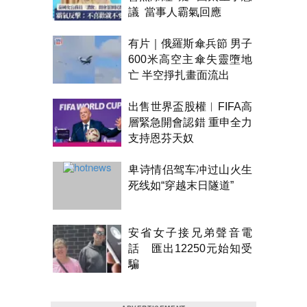
議 當事人霸氣回應
有片｜俄羅斯傘兵節 男子
600米高空主傘失靈墮地
亡 半空掙扎畫面流出
出售世界盃股權︱FIFA高
層緊急開會認錯 重申全力
支持恩芬天奴
卑诗情侣驾车冲过山火生
死线如“穿越末日隧道”
安省女子接兄弟聲音電
話 匯出12250元始知受
騙