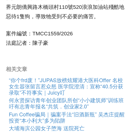
界元朗僑興路木橋頭村110號520浪浪加油站殘酷地
惡待1隻狗，導致牠受到不必要的痛苦。
案件編號：TMCC1559/2026
法庭記者：陳子豪
相关文章
“你个frd废！”JUPAS放榜炫耀港大医科Offer 名校
女生嚣张留言惹众怒 医学院澄清：宣称“40.5分获
录取”不符事实｜Juicy叮
何永贤探访青年创业团队所创“小小建筑师”训练班
吁有志青年报名“共筑．创业家2.0”
Fun Coffee骗局｜骗案手法“旧酒新瓶” 吴杰庄提醒
投资“本小利大”多为陷阱
大埔海滨公园女子堕海 送院死亡