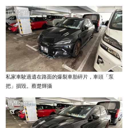
私家車駛過遺在路面的爆裂車胎碎片，車頭「泵
把」損毀。蔡楚輝攝