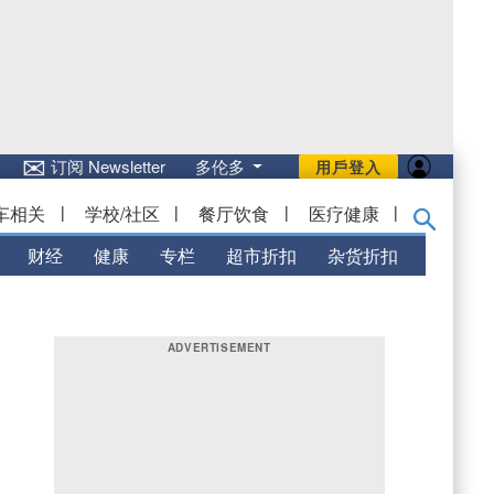
✉
订阅 Newsletter
多伦多
用戶登入
车相关
|
学校/社区
|
餐厅饮食
|
医疗健康
|
财经
健康
专栏
超市折扣
杂货折扣