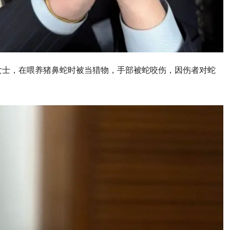
女士，在喂养猪鼻蛇时被当猎物，手部被蛇咬伤，因伤者对蛇