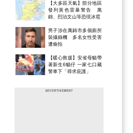
【大多區天氣】部分地區
發列黃色雷暴警告 萬
錦、烈治文山等恐現冰雹
男子涉在萬錦市多個廁所
裝攝錄機 多名女性受害
遭偷拍
【暖心救援】安省母貓帶
著新生6貓仔 一家七口藏
警車下「尋求庇護」