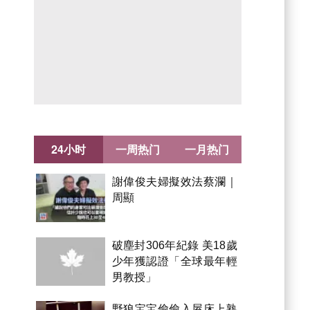
24小时
一周热门
一月热门
謝偉俊夫婦擬效法蔡瀾｜
周顯
破塵封306年紀錄 美18歲
少年獲認證「全球最年輕
男教授」
野狼宝宝偷偷入屋床上熟