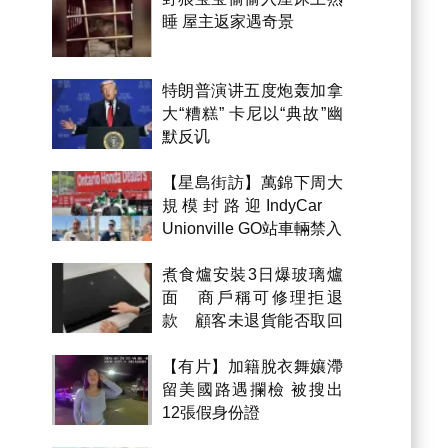
睡 屋主返家遇奇景
特朗普演讲五度炮轰加拿
大“糟糕” 卡尼以“典故”幽
默反讥
【星島街訪】萬錦下周大
規模封路迎IndyCar
Unionville GO站車輛禁入
煮食爐安裝3日爆玻璃爐
面 商戶稱可修理拒退
款 顧客未退貨能否取回
金錢？
【有片】加籍脫衣舞孃滯
留美國路遇攔檢 被搜出
12張假身份證