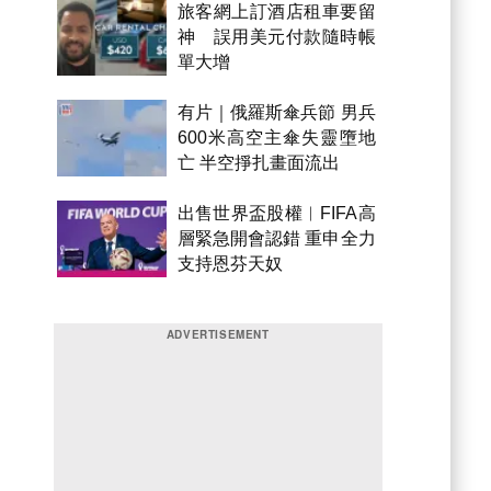
旅客網上訂酒店租車要留
神 誤用美元付款隨時帳
單大增
有片｜俄羅斯傘兵節 男兵
600米高空主傘失靈墮地
亡 半空掙扎畫面流出
出售世界盃股權︱FIFA高
層緊急開會認錯 重申全力
支持恩芬天奴