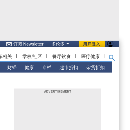
✉
订阅 Newsletter
多伦多
用戶登入
车相关
|
学校/社区
|
餐厅饮食
|
医疗健康
|
财经
健康
专栏
超市折扣
杂货折扣