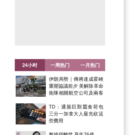
24小时
一周热门
一月热门
伊朗局勢｜傳將達成霍峽
重開協議前夕 美解除革命
衛隊相關航空公司及兩客
機制裁
TD：通脹巨獸蠶食荷包
三分一加拿大人最先砍這
些費用
黎彼得離世 享年76歲