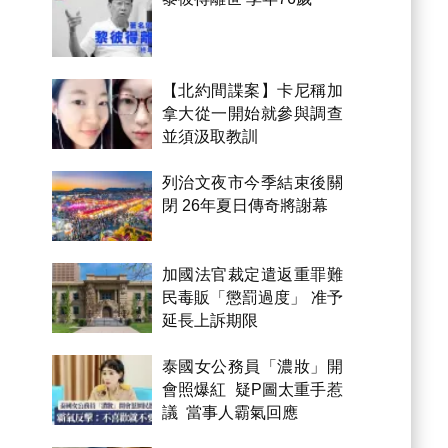
【北約間諜案】卡尼稱加
拿大從一開始就參與調查
並須汲取教訓
列治文夜市今季結束後關
閉 26年夏日傳奇將謝幕
加國法官裁定遣返重罪難
民毒販「懲罰過度」 准予
延長上訴期限
泰國女公務員「濃妝」開
會照爆紅 疑P圖太重手惹
議 當事人霸氣回應