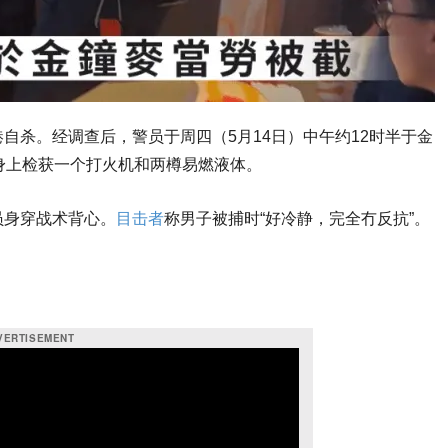
自杀。经调查后，警员于周四（5月14日）中午约12时半于金
身上检获一个打火机和两樽易燃液体。
员身穿战术背心。
目击者
称男子被捕时“好冷静，完全冇反抗”。