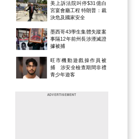
美上訴法院叫停$31億白
宮宴會廳工程 特朗普：裁
決危及國家安全
墨西哥43學生集體失蹤案
事隔12年前州長涉湮滅證
據被捕
旺市機動遊戲操作員被
捕 涉安全檢查期間非禮
青少年遊客