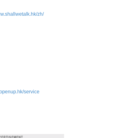
ww.shallwetalk.hk/zh/
.openup.hk/service