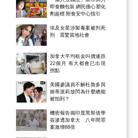
即食麵包裝 網民擔心塑化
劑超標 附食安中心指引
埃及女星涉製毒案被判死
刑 震驚當地社會
加拿大平均租金叫價連跌
22個月 有大都會已出現
拐點
美國參議員不解杜魯多與
姬蒂派莉放閃為什麼總能
被拍到？
機密報告揭印度黑幫借學
簽滲透加拿大 八年間罪
案激增88倍