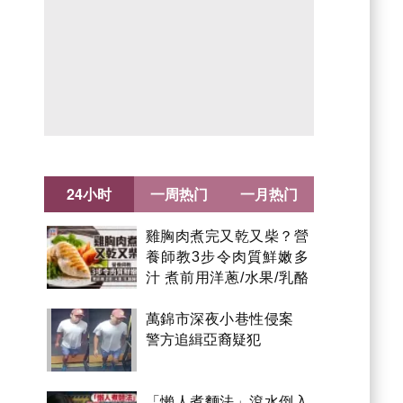
24小时
一周热门
一月热门
雞胸肉煮完又乾又柴？營
養師教3步令肉質鮮嫩多
汁 煮前用洋蔥/水果/乳酪
醃製都得？
萬錦市深夜小巷性侵案
警方追緝亞裔疑犯
「懶人煮麵法」滾水倒入