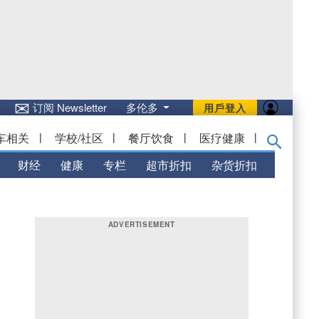
✉
订阅 Newsletter
多伦多
用戶登入
车相关
|
学校/社区
|
餐厅饮食
|
医疗健康
|
财经
健康
专栏
超市折扣
杂货折扣