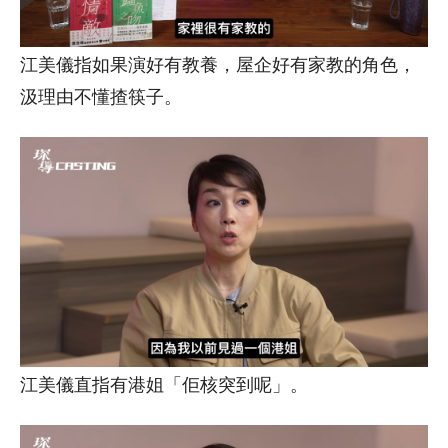
江美儀指如果演好有教養，屋企好有家教的角色，
汲理由不懂揸筷子。
江美儀直指有港姐「佢核突到呢」。