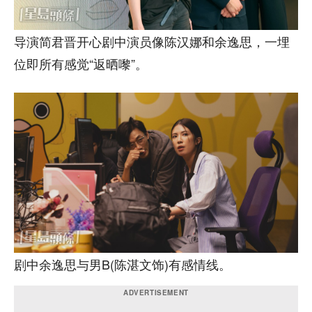
导演简君晋开心剧中演员像陈汉娜和余逸思，一埋
位即所有感觉“返晒嚟”。
剧中余逸思与男B(陈湛文饰)有感情线。