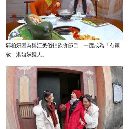
郭柏妍因為與江美儀拍飲食節目，一度成為「冇家
教」港姐嫌疑人。