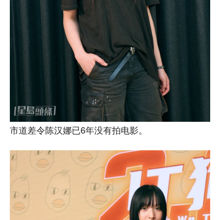
市道差令陈汉娜已6年没有拍电影。