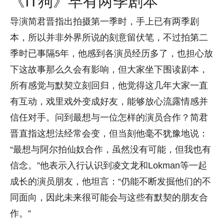
《IT狗》早有两季剧本
导演简君晋指出拍摄第一季时，手上已有两季剧
本，所以并非外界所说的刻意留伏笔，不过拍第二
季时已事隔5年，他感到各演员经历多了，也担心放
下这故事那么久会有影响，但大家坐下围读剧本，
所有感觉与默契立刻回归，他觉得这几年大家一直
有互动，戏里戏外变成好友，能够放心流露情感并
信任对手。问到最想与一位怎样的演员合作？简君
晋直指这想法经常会变，但当刻他毫不犹豫地说：
“最想与阿尔拍仙奴合作，虽然没有可能，但我也有
信念。”他表示入行认识到凌文龙和Lokman等一起
成长的演员朋友，他坦言：“仍能不断发掘他们的不
同面向，因此未来很可能会与这些有默契的朋友合
作。”