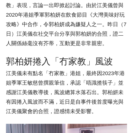
教」表現，言論一出即掀起討論。由於江美儀曾與
2020年港姐季軍郭柏妍在飲食節目《大灣美味好玩
攻略》中合作，令郭柏妍成為嫌疑人之一。昨日（7
日）江美儀在社交平台分享與郭柏妍的合照，證二
人關係絲毫沒有芥蒂，互動更是非常親密。
郭柏妍捲入「冇家教」風波
江美儀未有點名「冇家教」港姐，最終因2023年港
姐季軍王敏慈曾撰親筆信，承認「唔識揸筷子」並
感謝江美儀教導後，風波總算水落石出。郭柏妍未
有因捲入風波而不滿，近日是自事件後首度曝光與
江美儀聚會的合照，證感情未受影響。