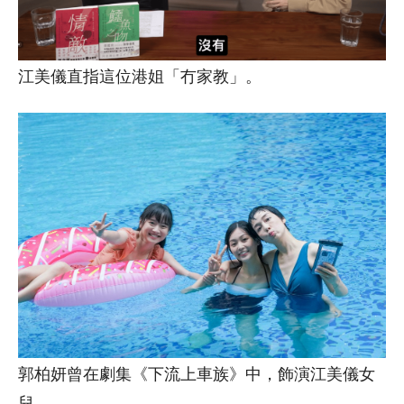
江美儀直指這位港姐「冇家教」。
郭柏妍曾在劇集《下流上車族》中，飾演江美儀女
兒。