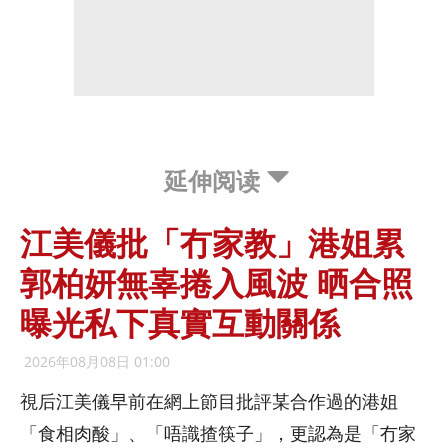
延伸阅读
江美儀批「冇家教」港姐累
郭柏妍無辜捲入風波 晒合照
曝光私下真實互動關係
2026年08月08日 01:00
視后江美儀早前在網上節目批評某合作過的港姐
「食相肉酸」、「唔識揸筷子」，更認為是「冇家