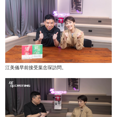
江美儀早前接受葉念琛訪問。