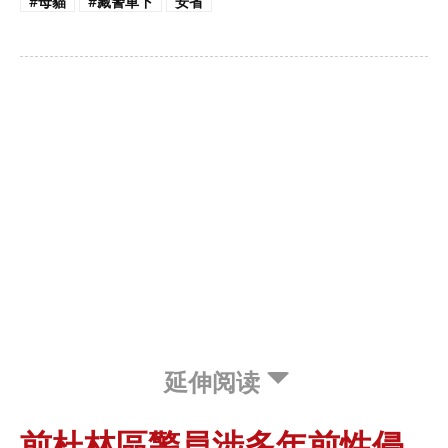
#母貓
#藏警車下
安省
延伸阅读
前杜林區警員涉多年前性侵