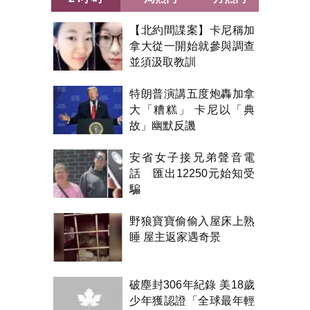
【北約間諜案】卡尼稱加
拿大從一開始就參與調查
並須汲取教訓
特朗普演講五度炮轟加拿
大「糟糕」 卡尼以「典
故」幽默反譏
安省女子接兄弟聲音電
話 匯出12250元始知受
騙
野狼寶寶偷偷入屋床上熟
睡 屋主返家遇奇景
破塵封306年紀錄 美18歲
少年獲認證「全球最年輕