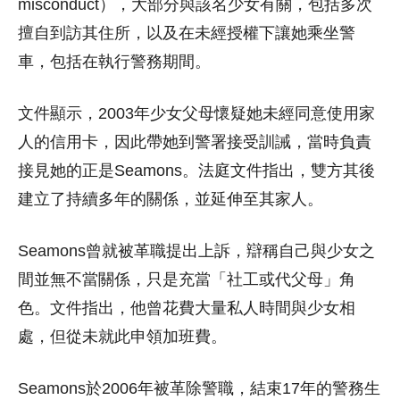
misconduct），大部分與該名少女有關，包括多次
擅自到訪其住所，以及在未經授權下讓她乘坐警
車，包括在執行警務期間。
文件顯示，2003年少女父母懷疑她未經同意使用家
人的信用卡，因此帶她到警署接受訓誡，當時負責
接見她的正是Seamons。法庭文件指出，雙方其後
建立了持續多年的關係，並延伸至其家人。
Seamons曾就被革職提出上訴，辯稱自己與少女之
間並無不當關係，只是充當「社工或代父母」角
色。文件指出，他曾花費大量私人時間與少女相
處，但從未就此申領加班費。
Seamons於2006年被革除警職，結束17年的警務生