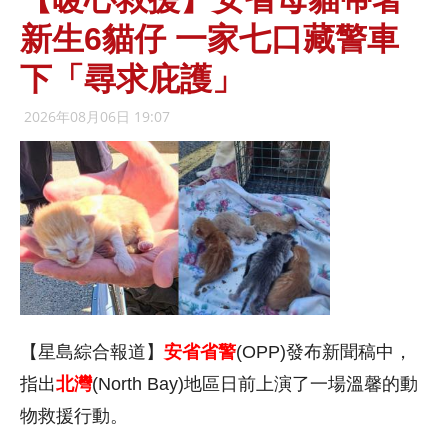
新生6貓仔 一家七口藏警車
下「尋求庇護」
2026年08月06日 19:07
【星島綜合報道】
安省省警
(OPP)發布新聞稿中，
指出
北灣
(North Bay)地區日前上演了一場溫馨的動
物救援行動。