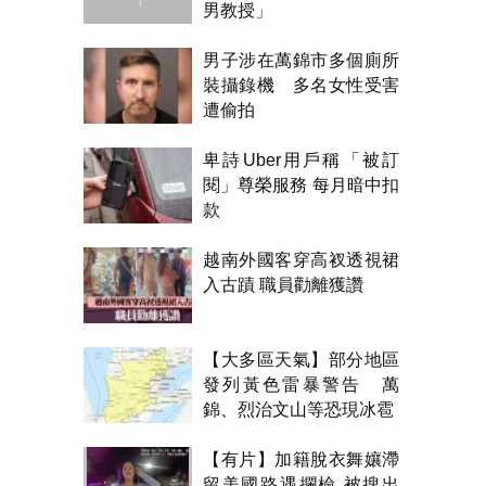
男教授」
男子涉在萬錦市多個廁所
裝攝錄機 多名女性受害
遭偷拍
卑詩Uber用戶稱「被訂
閱」尊榮服務 每月暗中扣
款
越南外國客穿高衩透視裙
入古蹟 職員勸離獲讚
【大多區天氣】部分地區
發列黃色雷暴警告 萬
錦、烈治文山等恐現冰雹
【有片】加籍脫衣舞孃滯
留美國路遇攔檢 被搜出