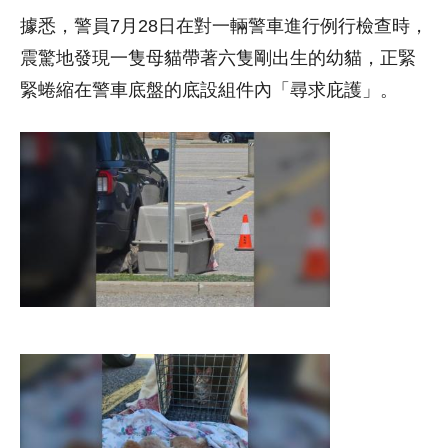
據悉，警員7月28日在對一輛警車進行例行檢查時，
震驚地發現一隻母貓帶著六隻剛出生的幼貓，正緊
緊蜷縮在警車底盤的底設組件內「尋求庇護」。