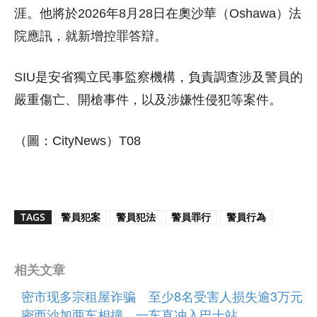
涯。他將於2026年8月28日在奧沙華（Oshawa）法
院應訊，就新增控罪答辯。
SIU是安省獨立民事監察機構，負責調查涉及警員的
嚴重傷亡、開槍事件，以及涉嫌性侵犯等案件。
（圖：CityNews）T08
TAGS
警員犯案
警員犯法
警員罪行
警員行為
相关文章
密市现多宗租屋诈骗 至少8名受害人损失逾3万元
密西沙加两车相撞 一车直冲入巴士站