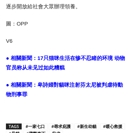
逐步開放給社會大眾辦理領養。
圖：OPP
V6
● 相關新聞：
17只猫咪生活在惨不忍睹的环境 动物
官员称从未见过如此糟糕
● 相關新聞：
卑詩婦對貓咪注射芬太尼被判虐待動
物刑事罪
TAGS
#一家七口
#尋求庇護
#新生幼貓
#暖心救援