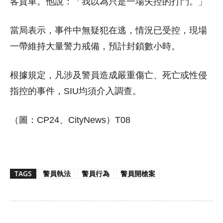
客貨車。他說：「我以為只是一場失控的打鬥。」
當局表示，事件中無疑犯在逃，情況已受控，現場
一帶維持大量警力戒備，預計封鎖數小時。
根據規定，凡涉及警員造成嚴重傷亡、死亡或性侵
指控的事件，SIU均須介入調查。
（圖：CP24、CityNews）T08
TAGS
警員執法
警員行為
警員開槍案