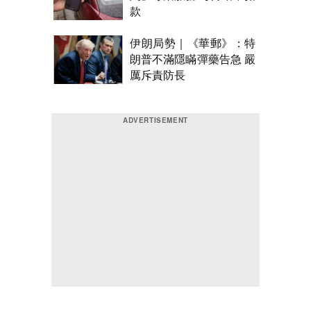
款
伊朗局勢｜《華郵》：特
朗普不滿隱瞞彈藥告急 嚴
厲斥責防長