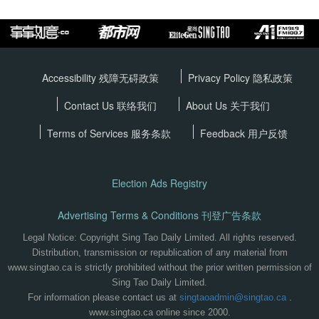
Accessibility 残障无碍政策
Privacy Policy
隐私政策
Contact Us 联络我们
About Us 关于我们
Terms of Services
服务条款
Feedback 用户反馈
Election Ads Registry
Advertising Terms & Conditions 刊登广告条款
Legal Notice: Copyright Sing Tao Daily Limited. All rights reserved.
Distribution, transmission or republication of any material from
www.singtao.ca is strictly prohibited without the prior written permission of
Sing Tao Daily Limited.
For information please contact us at
singtaoadmin@singtao.ca
.
www.singtao.ca online since 2000.