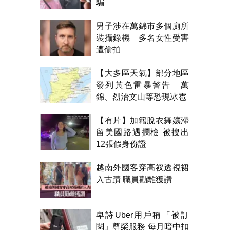
騙
男子涉在萬錦市多個廁所
裝攝錄機 多名女性受害
遭偷拍
【大多區天氣】部分地區
發列黃色雷暴警告 萬
錦、烈治文山等恐現冰雹
【有片】加籍脫衣舞孃滯
留美國路遇攔檢 被搜出
12張假身份證
越南外國客穿高衩透視裙
入古蹟 職員勸離獲讚
卑詩Uber用戶稱「被訂
閱」尊榮服務 每月暗中扣