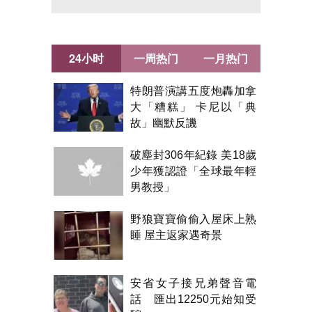
24小时
一周热门
一月热门
特朗普演講五度炮轟加拿
大「糟糕」 卡尼以「典
故」幽默反譏
破塵封306年紀錄 美18歲
少年獲認證「全球最年輕
男教授」
野狼寶寶偷偷入屋床上熟
睡 屋主返家遇奇景
安省女子接兄弟聲音電
話 匯出12250元始知受