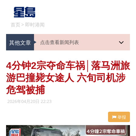
首页
>
即时港闻
其他文章
点击查看新闻列表
4分钟2宗夺命车祸│落马洲旅
游巴撞毙女途人 六旬司机涉
危驾被捕
2026年04月20日 22:23
举报