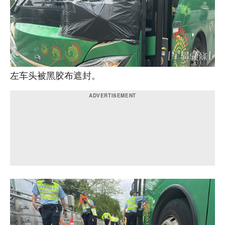
左车头被黑胶布遮封。