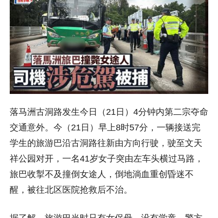
落马洲古洞路发生今日（21日）4分钟内第二宗夺命
交通意外。今（21日）早上8时57分，一辆接送完
学生的旅游巴沿古洞路往新由方向行驶，驶至文天
祥公园对开，一名41岁女子突由左车头横过马路，
旅巴收掣不及撞倒女途人，倒地淌血重创昏迷不
醒，被往北区医院抢救后不治。