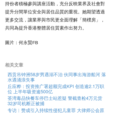
持份者積極參與講座活動，充分反映業界及社會對
提升分間單位安全與居住品質的重視。她期望透過
更多交流，讓業界與市民更全面理解「簡樸房」，
共同為提升香港整體居住質素作出努力。
圖片：何永賢FB
相关文章
西贡吊钟洲58岁男遇溺不治 伙同事出海游船河 落
水遇涌浪失事
丘应桦：投资推广署超额完成KPI 创造逾2.1万职
位 上半年吸资逾500亿
荃湾毒品快餐车停巴士站惹疑 警截查检4万元货
32岁司机断正被捕
专访︱赞成引入持续性侵犯儿童罪 大律师公会原