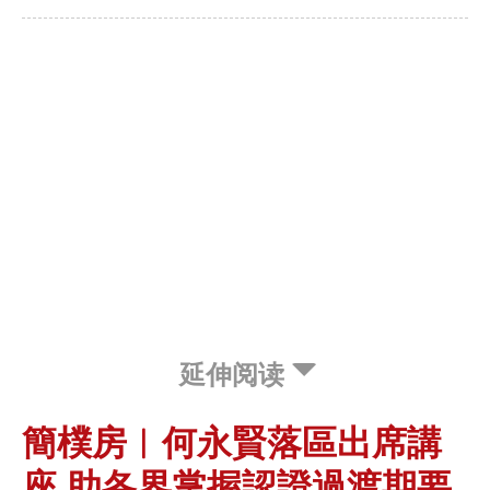
延伸阅读
簡樸房︱何永賢落區出席講
座 助各界掌握認證過渡期要