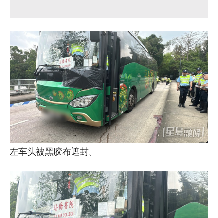
左车头被黑胶布遮封。