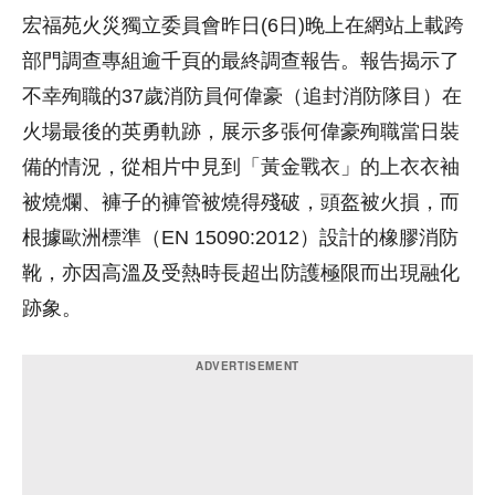
宏福苑火災獨立委員會昨日(6日)晚上在網站上載跨
部門調查專組逾千頁的最終調查報告。報告揭示了
不幸殉職的37歲消防員何偉豪（追封消防隊目）在
火場最後的英勇軌跡，展示多張何偉豪殉職當日裝
備的情況，從相片中見到「黃金戰衣」的上衣衣袖
被燒爛、褲子的褲管被燒得殘破，頭盔被火損，而
根據歐洲標準（EN 15090:2012）設計的橡膠消防
靴，亦因高溫及受熱時長超出防護極限而出現融化
跡象。