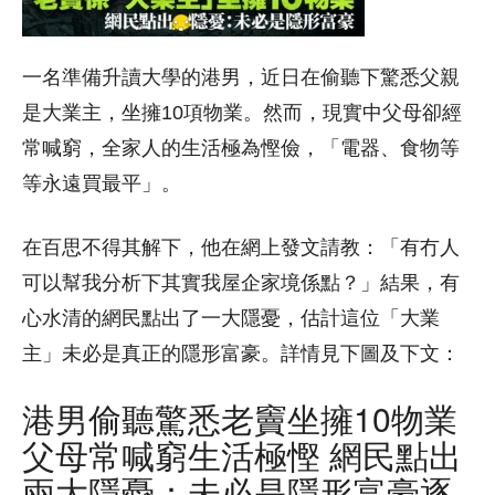
一名準備升讀大學的港男，近日在偷聽下驚悉父親
是大業主，坐擁10項物業。然而，現實中父母卻經
常喊窮，全家人的生活極為慳儉，「電器、食物等
等永遠買最平」。
在百思不得其解下，他在網上發文請教：「有冇人
可以幫我分析下其實我屋企家境係點？」結果，有
心水清的網民點出了一大隱憂，估計這位「大業
主」未必是真正的隱形富豪。詳情見下圖及下文：
港男偷聽驚悉老竇坐擁10物業
父母常喊窮生活極慳 網民點出
兩大隱憂：未必是隱形富豪逐