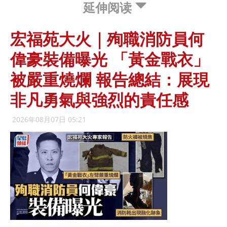
延伸阅读
宏福苑大火｜殉職消防員何
偉豪裝備曝光 「黃金戰衣」
被嚴重燒爛 報告總結：展現
非凡勇氣與強烈的責任感
2026年08月07日 05:21