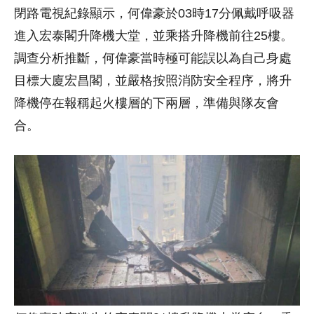
閉路電視紀錄顯示，何偉豪於03時17分佩戴呼吸器
進入宏泰閣升降機大堂，並乘搭升降機前往25樓。
調查分析推斷，何偉豪當時極可能誤以為自己身處
目標大廈宏昌閣，並嚴格按照消防安全程序，將升
降機停在報稱起火樓層的下兩層，準備與隊友會
合。