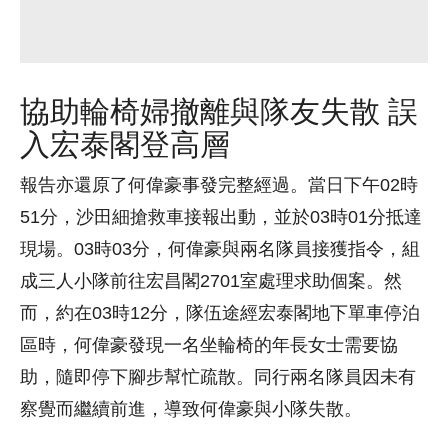
協助輪椅婦撤離與隊友失散 誤
入宏泰閣登高層
報告亦還原了何偉豪事發完整經過。當日下午02時
51分，沙田細搶救車接報出動，並於03時01分抵達
現場。03時03分，何偉豪與兩名隊員接獲指令，組
成三人小隊前往宏昌閣2701室處理求助個案。然
而，約在03時12分，隊伍途經宏泰閣地下單車停泊
區時，何偉豪發現一名坐輪椅的年長女士需要協
助，隨即停下腳步幫忙疏散。同行兩名隊員因未有
察覺而繼續前進，導致何偉豪與小隊失散。