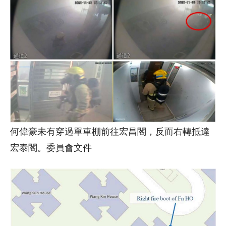
何偉豪未有穿過單車棚前往宏昌閣，反而右轉抵達
宏泰閣。委員會文件