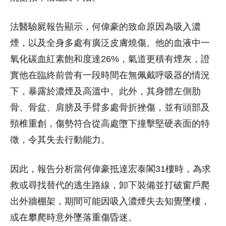
法醫驗屍報告顯示，何偉豪的致命原因為吸入濃
煙，以及全身多處有廣泛皮膚燒傷。他的血液中一
氧化碳血紅素飽和度達26%，氣道更積有煙灰，證
實他在臨終前曾有一段時間在無佩戴呼吸器的情況
下，暴露於濃煙及高溫中。此外，其身體左側肋
骨、骨盆、肩膀及手臂多處骨折挫傷，並有頭部及
頸椎重創，傷勢符合從高處墮下撞擊堅硬表面的特
徵，令其失去行動能力。
因此，報告分析當何偉豪抵達宏泰閣31樓時，為求
救或尋找替代的逃生路線，卸下裝備並打破窗戶爬
出外牆棚架，期間可能因吸入濃煙失去知覺墜樓，
或在攀爬時意外墜落重傷昏迷。