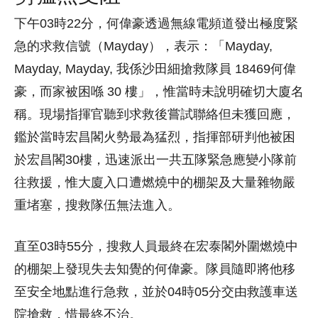
下午03時22分，何偉豪透過無線電頻道發出極度緊
急的求救信號（Mayday），表示：「Mayday,
Mayday, Mayday, 我係沙田細搶救隊員 18469何偉
豪，而家被困喺 30 樓」，惟當時未說明確切大廈名
稱。現場指揮官聽到求救後嘗試聯絡但未獲回應，
鑑於當時宏昌閣火勢最為猛烈，指揮部研判他被困
於宏昌閣30樓，迅速派出一共五隊緊急應變小隊前
往救援，惟大廈入口遭燃燒中的棚架及大量雜物嚴
重堵塞，搜救隊伍無法進入。
直至03時55分，搜救人員最終在宏泰閣外圍燃燒中
的棚架上發現失去知覺的何偉豪。隊員隨即將他移
至安全地點進行急救，並於04時05分交由救護車送
院搶救，惜最終不治。