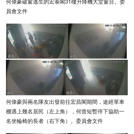
何偉豪破窗逃生的宏泰閣31樓升降機大堂窗台。委
員會文件
何偉豪與兩名隊友出發前往宏昌閣期間，途經單車
棚遇上幾名居民（左上角），何曾短暫停下協助一
名坐輪椅的長者（右下角）。委員會文件