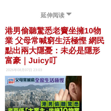
延伸阅读
港男偷聽驚悉老竇坐擁10物
業 父母常喊窮生活極慳 網民
點出兩大隱憂：未必是隱形
富豪｜Juicy叮
2026年08月07日 23:03