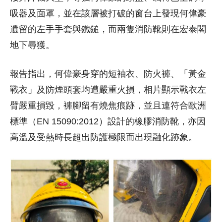
吸器及面罩，並在該層被打破的窗台上發現何偉豪
遺留的左手手套與鐵鎚，而兩隻消防靴則在宏泰閣
地下尋獲。
報告指出，何偉豪身穿的短袖衣、防火褲、「黃金
戰衣」及防煙頭套均遭嚴重火損，相片顯示戰衣左
臂嚴重損毀，褲腳留有燒焦痕跡，並且連符合歐洲
標準（EN 15090:2012）設計的橡膠消防靴，亦因
高溫及受熱時長超出防護極限而出現融化跡象。