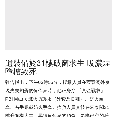
遺裝備於31樓破窗求生 吸濃煙
墮樓致死
報告指出，下午03時55分，搜救人員在宏泰閣外發
現失去知覺的何偉豪時，他正身穿 「黃金戰衣」
PBI Matrix 滅火防護服（外套及長褲）、防火頭
套、右手佩戴防火手套。搜救人員其後在宏泰閣31
樓升降機大堂，尋獲何偉豪的頭盔、氣樽已空的呼