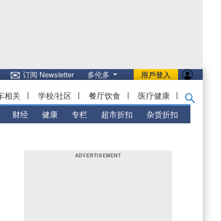
✉
订阅 Newsletter
多伦多
用戶登入
车相关
|
学校/社区
|
餐厅饮食
|
医疗健康
|
财经
健康
专栏
超市折扣
杂货折扣