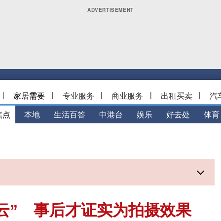
|
家居需要
|
专业服务
|
商业服务
|
出租买卖
|
汽
焦点
本地
生活百答
中港台
娱乐
好去处
体育
云” 事后才证实为拍摄效果