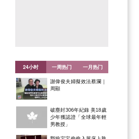
24小时
一周热门
一月热门
謝偉俊夫婦擬效法蔡瀾｜
周顯
破塵封306年紀錄 美18歲
少年獲認證「全球最年輕
男教授」
野狼宝宝偷偷入屋床上熟