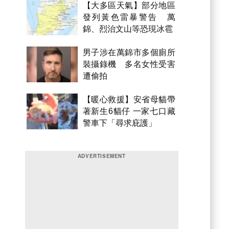
【大多區天氣】部分地區
發列黃色雷暴警告 萬
錦、烈治文山等恐現冰雹
男子涉在萬錦市多個廁所
裝攝錄機 多名女性受害
遭偷拍
【暖心救援】安省母貓帶
著新生6貓仔 一家七口藏
警車下「尋求庇護」