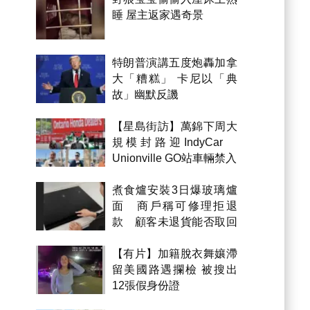
睡 屋主返家遇奇景
特朗普演講五度炮轟加拿
大「糟糕」 卡尼以「典
故」幽默反譏
【星島街訪】萬錦下周大
規模封路迎IndyCar
Unionville GO站車輛禁入
煮食爐安裝3日爆玻璃爐
面 商戶稱可修理拒退
款 顧客未退貨能否取回
金錢？
【有片】加籍脫衣舞孃滯
留美國路遇攔檢 被搜出
12張假身份證