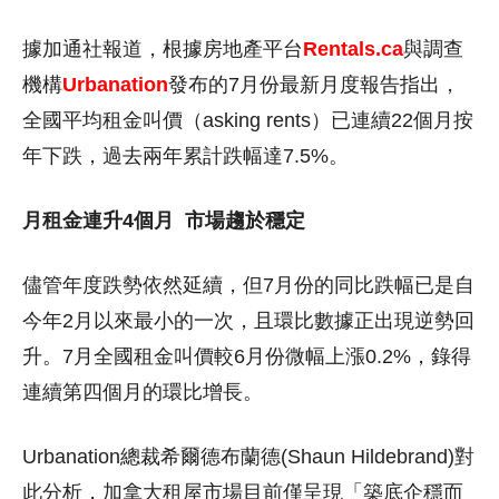
據加通社報道，根據房地產平台
Rentals.ca
與調查
機構
Urbanation
發布的7月份最新月度報告指出，
全國平均租金叫價（asking rents）已連續22個月按
年下跌，過去兩年累計跌幅達7.5%。
月租金連升4個月
市場趨於穩定
儘管年度跌勢依然延續，但7月份的同比跌幅已是自
今年2月以來最小的一次，且環比數據正出現逆勢回
升。7月全國租金叫價較6月份微幅上漲0.2%，錄得
連續第四個月的環比增長。
Urbanation總裁希爾德布蘭德(Shaun Hildebrand)對
此分析，加拿大租屋市場目前僅呈現「築底企穩而