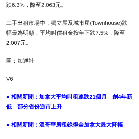
跌6.3%，降至2,063元。
二手出租市場中，獨立屋及城市屋(Townhouse)跌
幅最為明顯，平均叫價租金按年下跌7.5%，降至
2,007元。
圖：加通社
V6
● 相關新聞：
加拿大平均叫租連跌21個月 創4年新
低 部分省份逆市上升
● 相關新聞：
溫哥華房租錄得全加拿大最大降幅