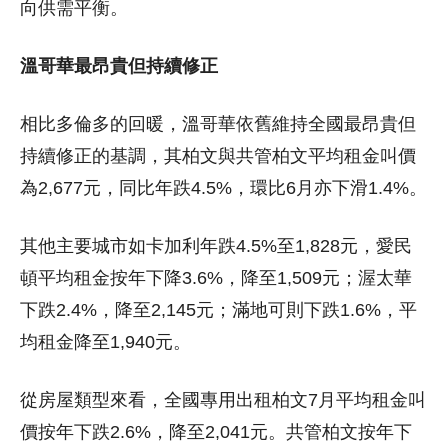
向供需平衡。
溫哥華最昂貴但持續修正
相比多倫多的回暖，溫哥華依舊維持全國最昂貴但
持續修正的基調，其柏文與共管柏文平均租金叫價
為2,677元，同比年跌4.5%，環比6月亦下滑1.4%。
其他主要城市如卡加利年跌4.5%至1,828元，愛民
頓平均租金按年下降3.6%，降至1,509元；渥太華
下跌2.4%，降至2,145元；滿地可則下跌1.6%，平
均租金降至1,940元。
從房屋類型來看，全國專用出租柏文7月平均租金叫
價按年下跌2.6%，降至2,041元。共管柏文按年下