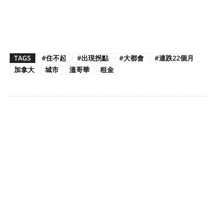
TAGS
#住不起
#出現拐點
#大都會
#連跌22個月
加拿大
城市
溫哥華
租金