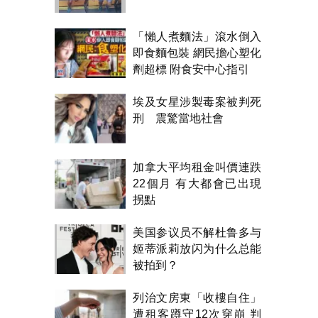
「懶人煮麵法」滾水倒入
即食麵包裝 網民擔心塑化
劑超標 附食安中心指引
埃及女星涉製毒案被判死
刑 震驚當地社會
加拿大平均租金叫價連跌
22個月 有大都會已出現
拐點
美国参议员不解杜鲁多与
姬蒂派莉放闪为什么总能
被拍到？
列治文房東「收樓自住」
遭租客蹲守12次穿崩 判