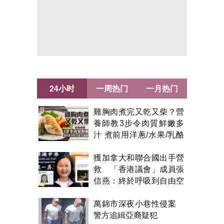
24小时
一周热门
一月热门
雞胸肉煮完又乾又柴？營
養師教3步令肉質鮮嫩多
汁 煮前用洋蔥/水果/乳酪
醃製都得？
獲加拿大和聯合國出手營
救 「香港議會」成員張
信燕：終於呼吸到自由空
氣！
萬錦市深夜小巷性侵案
警方追緝亞裔疑犯