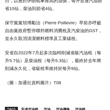
日，以應對伊朗戰事推高的油價，每升普通汽油節
省10仙，柴油則節省4仙。
保守黨黨領博勵治（Pierre Poilievre）早前亦呼籲
自由黨政府暫停聯邦燃料消費稅及汽柴油的GST，
並永久取消清潔燃料標準及工業碳稅。
安省自2022年7月起多次臨時削減省級汽油稅（每
升5.7仙）及柴油稅（每升5.3仙），最終於去年將
削減永久化，省級稅率維持於每升9仙。
（圖：加通社資料圖片）T08
TAGS
安省汽油稅
汽油
汽油價格
汽油稅