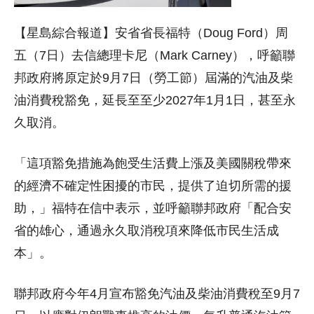
【星島綜合報道】安省省長福特（Doug Ford）周
五（7日）去信總理卡尼（Mark Carney），呼籲聯
邦政府將原定於9月7日（勞工節）屆滿的汽油及柴
油消費稅豁免，延長至至少2027年1月1日，甚至永
久取消。
「這項豁免措施為飽受生活費上漲及美國關稅帶來
的經濟不確定性困擾的市民，提供了迫切所需的援
助，」福特在信中表示，並呼籲聯邦政府「配合安
省的雄心，通過永久取消稅項來降低市民生活成
本」。
聯邦政府今年4月宣布豁免汽油及柴油消費稅至9月7