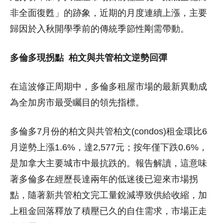
非全面復甦」的跡象，近期的月度連續上漲，主要
歸因於入秋開學季前的傳統季節性剛需帶動。
多倫多現拐點
柏文與共管柏文逆勢回彈
在這波修正周期中，多倫多租屋市場的最新異動成
為全加房市最受矚目的領先指標。
多倫多7月份的柏文與共管柏文(condos)租金環比6
月逆勢上漲1.6%，達2,577元；按年僅下跌0.6%，
是加拿大主要城市中最抗跌的。報告解讀，這意味
著多倫多在經歷長達兩年的低迷後已迎來市場拐
點，隨著新共管柏文完工量銳減導致供給收縮，加
上租金回落釋放了積壓已久的自住需求，市場正走