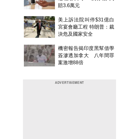
賠3.6萬元
美上訴法院叫停$31億白
宮宴會廳工程 特朗普：裁
決危及國家安全
機密報告揭印度黑幫借學
簽滲透加拿大 八年間罪
案激增88倍