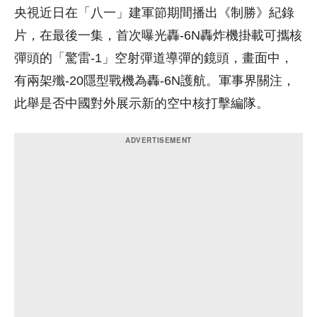
央視近日在「八一」建軍節期間播出《制勝》紀錄
片，在最後一集，首次曝光轟-6N轟炸機掛載可攜核
彈頭的「驚雷-1」空射彈道導彈的鏡頭，畫面中，
有兩架殲-20隱型戰機為轟-6N護航。軍事界關注，
此舉是否中國對外展示新的空中核打擊編隊。