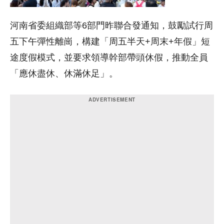
河南省委組織部等6部門昨聯合發通知，鼓勵試行周
五下午彈性離崗，構建「周五半天+周末+年假」短
途度假模式，並要求領導幹部帶頭休假，推動全員
「應休盡休、休滿休足」。