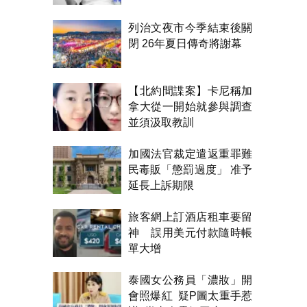
列治文夜市今季結束後關
閉 26年夏日傳奇將謝幕
【北約間諜案】卡尼稱加
拿大從一開始就參與調查
並須汲取教訓
加國法官裁定遣返重罪難
民毒販「懲罰過度」 准予
延長上訴期限
旅客網上訂酒店租車要留
神 誤用美元付款隨時帳
單大增
泰國女公務員「濃妝」開
會照爆紅 疑P圖太重手惹