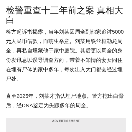
检警重查十三年前之案 真相大
白
检方起诉书揭露，当年刘某因周全到他家追讨5000
元人民币借款，而萌生杀意。刘某用铁丝框勒毙周
全，再私自埋藏他于家中庭院。其后更以周全的身
份发讯息以误导调查方向，带着不知情的妻女同住
在埋有尸体的家中多年，每次出入大门都会经过埋
尸处。
直至2025年，刘某才指认埋尸地点。警方挖出白骨
后，经DNA鉴定为失踪多年的周全。