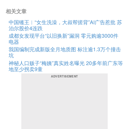
相关文章
中国镬王︱“女生洗澡，大叔帮搓背”AI广告惹批 苏
泊尔股价4连跌
成都女发现平台“以旧换新”漏洞 零元购逾3000件
电器
我国编制完成新版全月地质图 标注逾1.3万个撞击
坑
神秘人口贩子“梅姨”真实姓名曝光 20多年前广东等
地至少拐卖9童