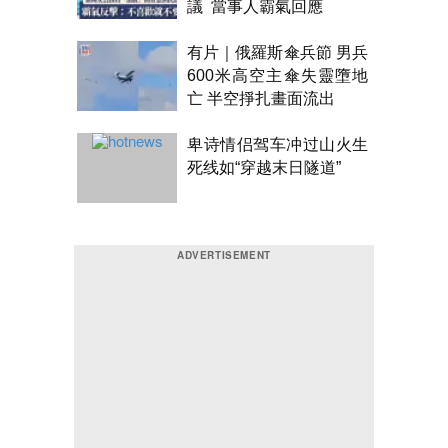
議 當事人霸氣回應
有片｜俄羅斯傘兵節 男兵
600米高空主傘失靈墮地
亡 半空掙扎畫面流出
卑诗情侣驾车冲过山火生
死线如“穿越末日隧道”