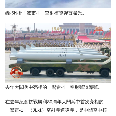
轟-6N掛「驚雷-1」空射核導彈首曝光。
去年大閱兵中亮相的「驚雷-1」空射彈道導彈。
在去年紀念抗戰勝利80周年大閱兵中首次亮相的
「驚雷-1」（JL-1）空射彈道導彈，是中國空中核