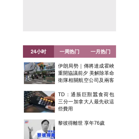
24小时
一周热门
一月热门
伊朗局勢｜傳將達成霍峽
重開協議前夕 美解除革命
衛隊相關航空公司及兩客
機制裁
TD：通脹巨獸蠶食荷包
三分一加拿大人最先砍這
些費用
黎彼得離世 享年76歲