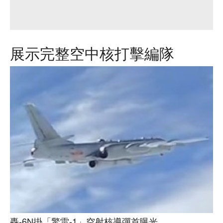
展示完整空中核打擊編隊
轟-6N掛「驚雷-1」空射核導彈首曝光。