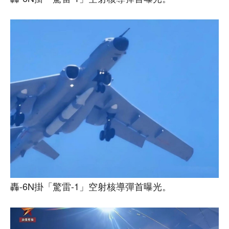
轟-6N掛「驚雷-1」空射核導彈首曝光。