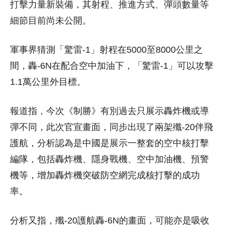
打擊力量新裝備，其射程、推進方式、彈頭數量等
細節目前尚未公開。
軍事界猜測「驚雷-1」射程在5000至8000公里之
間，轟-6N在配合空中加油下，「驚雷-1」可以攻擊
1.1萬公里外目標。
報道指，今次《制勝》有別過去只展示轟炸機或導
彈不同，此次官宣畫面，同步出現了兩架殲-20伴飛
護航，分析認為是中國是展示一整套的空中核打擊
編隊，包括轟炸機、隱身戰機、空中加油機、預警
機等，增加轟炸機突破防空網完成核打擊的成功
率。
分析又指，殲-20護航轟-6N的畫面，可能亦是吸收