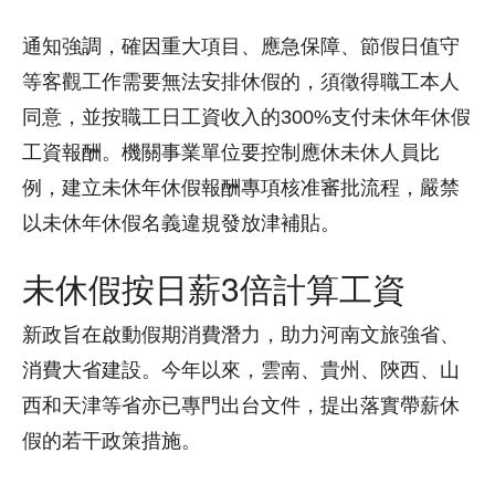
通知強調，確因重大項目、應急保障、節假日值守
等客觀工作需要無法安排休假的，須徵得職工本人
同意，並按職工日工資收入的300%支付未休年休假
工資報酬。機關事業單位要控制應休未休人員比
例，建立未休年休假報酬專項核准審批流程，嚴禁
以未休年休假名義違規發放津補貼。
未休假按日薪3倍計算工資
新政旨在啟動假期消費潛力，助力河南文旅強省、
消費大省建設。今年以來，雲南、貴州、陝西、山
西和天津等省亦已專門出台文件，提出落實帶薪休
假的若干政策措施。