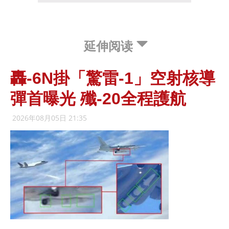
延伸阅读
轟-6N掛「驚雷-1」空射核導
彈首曝光 殲-20全程護航
2026年08月05日 21:35