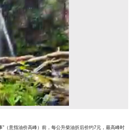
事”（意指油价高峰）前，每公升柴油折后价约7元，最高峰时