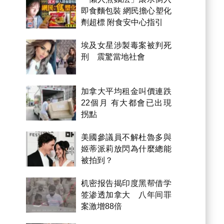
即食麵包裝 網民擔心塑化
劑超標 附食安中心指引
埃及女星涉製毒案被判死
刑 震驚當地社會
加拿大平均租金叫價連跌
22個月 有大都會已出現
拐點
美國參議員不解杜魯多與
姬蒂派莉放閃為什麼總能
被拍到？
机密报告揭印度黑帮借学
签渗透加拿大 八年间罪
案激增88倍