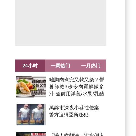
24小时
一周热门
一月热门
雞胸肉煮完又乾又柴？營
養師教3步令肉質鮮嫩多
汁 煮前用洋蔥/水果/乳酪
醃製都得？
萬錦市深夜小巷性侵案
警方追緝亞裔疑犯
「懶人煮麵法」滾水倒入