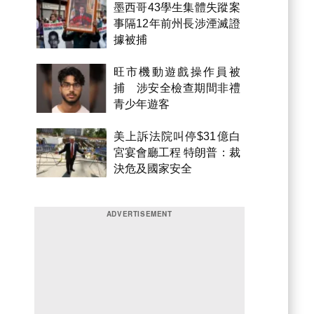
墨西哥43學生集體失蹤案
事隔12年前州長涉湮滅證
據被捕
旺市機動遊戲操作員被
捕 涉安全檢查期間非禮
青少年遊客
美上訴法院叫停$31億白
宮宴會廳工程 特朗普：裁
決危及國家安全