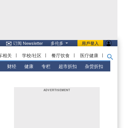
✉
订阅 Newsletter
多伦多
用戶登入
车相关
|
学校/社区
|
餐厅饮食
|
医疗健康
|
财经
健康
专栏
超市折扣
杂货折扣